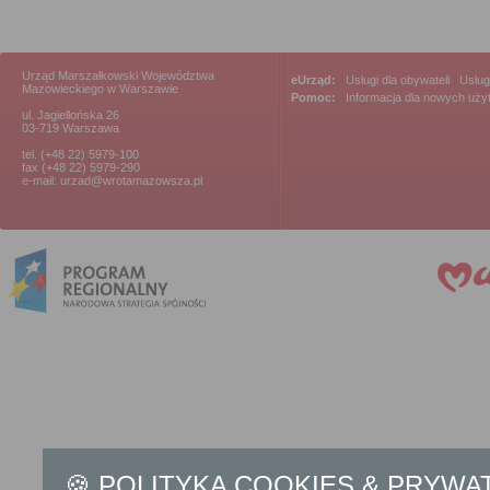
Urząd Marszałkowski Województwa
eUrząd:
Usługi dla obywateli
|
Usług
Mazowieckiego w Warszawie
Pomoc:
Informacja dla nowych uż
ul. Jagiellońska 26
03-719 Warszawa
tel. (+48 22) 5979-100
fax (+48 22) 5979-290
e-mail: urzad@wrotamazowsza.pl
🍪 POLITYKA COOKIES & PRYWA