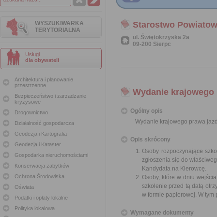
WYSZUKIWARKA
Starostwo Powiatow
TERYTORIALNA
ul. Świętokrzyska 2a
09-200 Sierpc
Usługi
dla obywateli
Architektura i planowanie
przestrzenne
Wydanie krajowego 
Bezpieczeństwo i zarządzanie
kryzysowe
Ogólny opis
Drogownictwo
Wydanie krajowego prawa jaz
Działalność gospodarcza
Geodezja i Kartografia
Opis skrócony
Geodezja i Kataster
Osoby rozpoczynające szko
Gospodarka nieruchomościami
zgłoszenia się do właściweg
Konserwacja zabytków
Kandydata na Kierowcę.
Ochrona Środowiska
Osoby, które w dniu wejścia
szkolenie przed tą datą ot
Oświata
w formie papierowej. W ty
Podatki i opłaty lokalne
Polityka lokalowa
Wymagane dokumenty