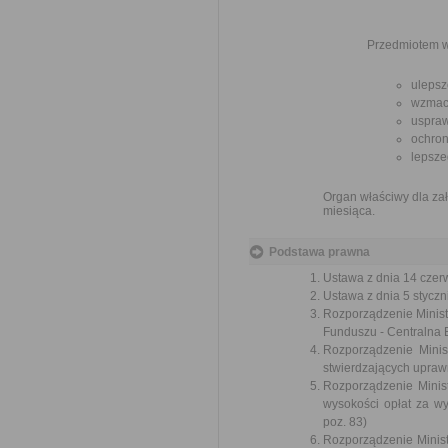
Przedmiotem w
ulepsz
wzmacn
uspraw
ochron
lepsze
Organ właściwy dla zał
miesiąca.
Podstawa prawna
Ustawa z dnia 14 czer
Ustawa z dnia 5 styczni
Rozporządzenie Ministr
Funduszu - Centralna 
Rozporządzenie Minis
stwierdzających uprawn
Rozporządzenie Minist
wysokości opłat za w
poz. 83)
Rozporządzenie Minist