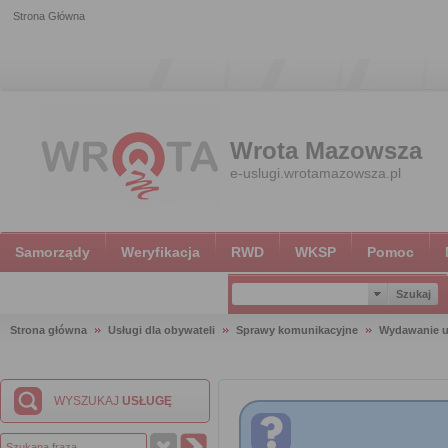
Strona Główna
Wrota Mazowsza
e-uslugi.wrotamazowsza.pl
Samorządy
Weryfikacja
RWD
WKSP
Pomoc
Strona główna
Usługi dla obywateli
Sprawy komunikacyjne
Wydawanie u
WYSZUKAJ
USŁUGĘ