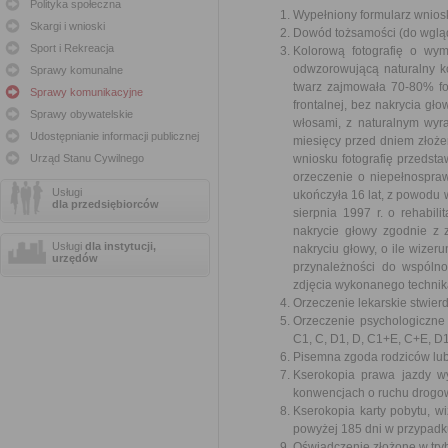
Polityka społeczna
Wypełniony formularz wnios
Skargi i wnioski
Dowód tożsamości (do wglą
Sport i Rekreacja
Kolorową fotografię o wy
odwzorowującą naturalny ko
Sprawy komunalne
twarz zajmowała 70-80% fot
Sprawy komunikacyjne
frontalnej, bez nakrycia gł
Sprawy obywatelskie
włosami, z naturalnym wyr
Udostępnianie informacji publicznej
miesięcy przed dniem złoż
Urząd Stanu Cywilnego
wniosku fotografię przedst
orzeczenie o niepełnospraw
Usługi
ukończyła 16 lat, z powodu
dla przedsiębiorców
sierpnia 1997 r. o rehabil
nakrycie głowy zgodnie z 
Usługi
dla instytucji,
nakryciu głowy, o ile wizer
urzędów
przynależności do wspólno
zdjęcia wykonanego technik
Orzeczenie lekarskie stwie
Orzeczenie psychologiczne
C1, C, D1, D, C1+E, C+E, D
Pisemna zgoda rodziców lub o
Kserokopia prawa jazdy w
konwencjach o ruchu drogo
Kserokopia karty pobytu, w
powyżej 185 dni w przypad
Oświadczenie złożone w trybi