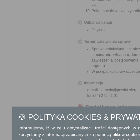
k.k.
Pełnomocnictwo w przypadku
Odbiorca usługi
Obywatel
Termin załatwienia sprawy
Sprawa załatwiana jest nie
terminu nie wlicza się te
zawieszenia postępowania 
organu).
W przypadku spraw szczegól
Informacja
e-mail: starosta@powiat.sierpc
tel. (24) 275 91 01
Dodatkowe informac
🍪 POLITYKA COOKIES & PRYWA
Opłata
Opłata skarbowa w kwocie 1
Informujemy, iż w celu optymalizacji treści dostępnych w
Opłata ewidencyjna w kwoci
korzystamy z informacji zapisanych za pomocą plików cookie
Opłata skarbowa w kwocie 1