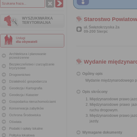
WYSZUKIWARKA
Starostwo Powiatow
TERYTORIALNA
ul. Świętokrzyska 2a
09-200 Sierpc
Usługi
dla obywateli
Architektura i planowanie
przestrzenne
Wydanie międzynar
Bezpieczeństwo i zarządzanie
kryzysowe
Ogólny opis
Drogownictwo
Wydanie międzynarodowego p
Działalność gospodarcza
Geodezja i Kartografia
Opis skrócony
Geodezja i Kataster
Międzynarodowe prawo jazd
Gospodarka nieruchomościami
Międzynarodowe prawo jazd
Konserwacja zabytków
ruchu drogowym.
Ochrona Środowiska
Międzynarodowe prawo jazdy
jazdy.
Oświata
Podatki i opłaty lokalne
Wymagane dokumenty
Polityka lokalowa