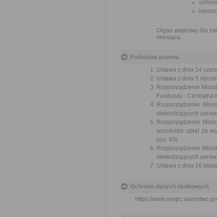
ochron
lepsze
Organ właściwy dla zał
miesiąca.
Podstawa prawna
Ustawa z dnia 14 czer
Ustawa z dnia 5 styczni
Rozporządzenie Ministr
Funduszu - Centralna 
Rozporządzenie Minis
stwierdzających uprawn
Rozporządzenie Minist
wysokości opłat za w
poz. 83)
Rozporządzenie Minist
stwierdzających uprawn
Ustawa z dnia 16 listop
Ochrona danych osobowych
https://www.sierpc.starostwo.go