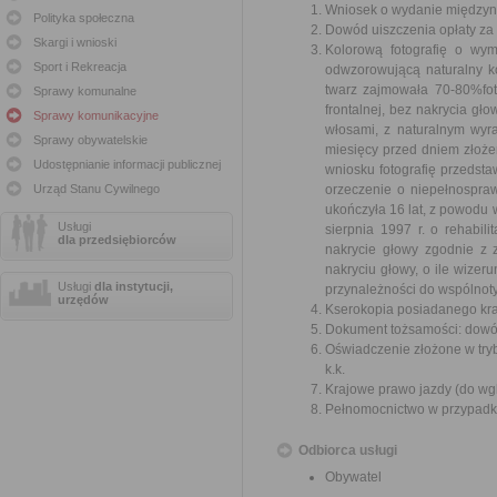
Wniosek o wydanie międzyn
Polityka społeczna
Dowód uiszczenia opłaty z
Skargi i wnioski
Kolorową fotografię o wy
Sport i Rekreacja
odwzorowującą naturalny ko
twarz zajmowała 70-80%foto
Sprawy komunalne
frontalnej, bez nakrycia gł
Sprawy komunikacyjne
włosami, z naturalnym wyr
Sprawy obywatelskie
miesięcy przed dniem złoż
Udostępnianie informacji publicznej
wniosku fotografię przedst
Urząd Stanu Cywilnego
orzeczenie o niepełnospraw
ukończyła 16 lat, z powodu
Usługi
sierpnia 1997 r. o rehabil
dla przedsiębiorców
nakrycie głowy zgodnie z 
nakryciu głowy, o ile wizer
Usługi
dla instytucji,
przynależności do wspólnoty
urzędów
Kserokopia posiadanego kra
Dokument tożsamości: dowód
Oświadczenie złożone w trybi
k.k.
Krajowe prawo jazdy (do wg
Pełnomocnictwo w przypadku
Odbiorca usługi
Obywatel