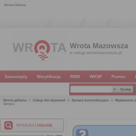
Strona Główna
Wrota Mazowsza
e-uslugi.wrotamazowsza.pl
Samorządy
Weryfikacja
RWD
WKSP
Pomoc
Strona główna
Usługi dla obywateli
Sprawy komunikacyjne
Wydawanie u
Sierpcu
WYSZUKAJ
USŁUGĘ