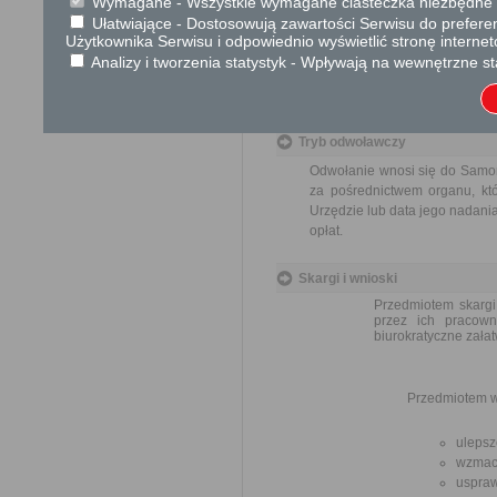
Wymagane - Wszystkie wymagane ciasteczka niezbędne do
Kwota:
Ułatwiające - Dostosowują zawartości Serwisu do preferen
35,00 zł
Użytkownika Serwisu i odpowiednio wyświetlić stronę interne
Tytuł wpłaty:
Opłata za wydanie prawa jaz
Analizy i tworzenia statystyk - Wpływają na wewnętrzne st
Opis kwoty:
słownie
Tryb odwoławczy
Odwołanie wnosi się do Samor
za pośrednictwem organu, któ
Urzędzie lub data jego nadani
opłat.
Skargi i wnioski
Przedmiotem skargi
przez ich pracown
biurokratyczne załat
Przedmiotem w
ulepsz
wzmacn
uspraw