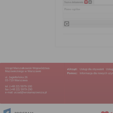
Nazwa dokumentu
Pismo ogólne
Urząd Marszałkowski Województwa
eUrząd:
Usługi dla obywateli
|
Usług
Mazowieckiego w Warszawie
Pomoc:
Informacja dla nowych uż
ul. Jagiellońska 26
03-719 Warszawa
tel. (+48 22) 5979-100
fax (+48 22) 5979-290
e-mail: urzad@wrotamazowsza.pl