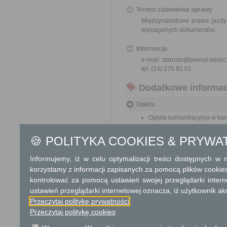
Termin załatwienia sprawy
Międzynarodowe prawo jazdy w
wymaganych dokumentów.
Informacja
e-mail: starosta@powiat.sierpc
tel. (24) 275 91 01
Dodatkowe informac
Opłata
Opłata komunikacyjna w kwo
Opłata ewidencyjna w kwoci
W wypadku ubiegania się o
🍪 POLITYKA COOKIES & PRYWA
Genewską — opłata wynosi 71
Opłata skarbowa w kwocie 1
Informujemy, iż w celu optymalizacji treści dostępnych w
jego odpisu, wypisu lub kopii
korzystamy z informacji zapisanych za pomocą plików cookie
kontrolować za pomocą ustawień swojej przeglądarki inter
Informacje o płatnościach
ustawień przeglądarki internetowej oznacza, iż użytkownik ak
Numer rachunku bankowego:
Przeczytaj politykę prywatności
219015000120050000077800
Przeczytaj politykę cookies
Nazwa odbiorcy rachunku ba
Starostwo Powiatowe w Sierpc