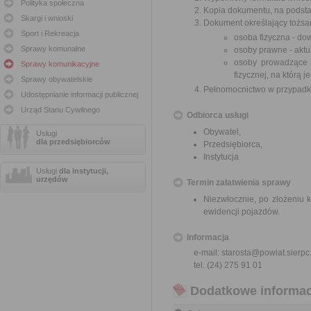
Polityka społeczna
Kopia dokumentu, na podstaw
Skargi i wnioski
Dokument określający tożsa
Sport i Rekreacja
osoba fizyczna - do
Sprawy komunalne
osoby prawne - aktu
osoby prowadzące 
Sprawy komunikacyjne
fizycznej, na którą 
Sprawy obywatelskie
Pełnomocnictwo w przypadku
Udostępnianie informacji publicznej
Urząd Stanu Cywilnego
Odbiorca usługi
Obywatel,
Usługi
dla przedsiębiorców
Przedsiębiorca,
Instytucja
Usługi
dla instytucji,
urzędów
Termin załatwienia sprawy
Niezwłocznie, po złożeniu
ewidencji pojazdów.
Informacja
e-mail: starosta@powiat.sierpc
tel. (24) 275 91 01
Dodatkowe informac