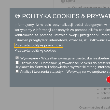
Opłata
Zawiadomienie nie podlega 
Opłata skarbowa w kwocie 1
🍪 POLITYKA COOKIES & PRYWA
jego odpisu, wypisu lub kopii
Informujemy, iż w celu optymalizacji treści dostępnych w
Tryb odwoławczy
korzystamy z informacji zapisanych za pomocą plików cookie
Brak
kontrolować za pomocą ustawień swojej przeglądarki inter
ustawień przeglądarki internetowej oznacza, iż użytkownik ak
Skargi i wnioski
Przeczytaj politykę prywatności
Przedmiotem skargi
Przeczytaj politykę cookies
przez ich pracown
biurokratyczne załat
Wymagane - Wszystkie wymagane ciasteczka niezbędne do
Ułatwiające - Dostosowują zawartości Serwisu do preferen
Użytkownika Serwisu i odpowiednio wyświetlić stronę interne
Przedmiotem w
Analizy i tworzenia statystyk - Wpływają na wewnętrzne st
ulepsz
wzmacn
uspraw
ochron
lepsze
Organ właściwy dla zał