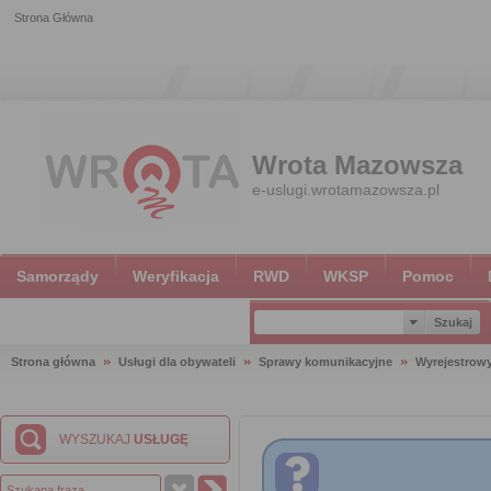
Strona Główna
Wrota Mazowsza
e-uslugi.wrotamazowsza.pl
Samorządy
Weryfikacja
RWD
WKSP
Pomoc
Strona główna
Usługi dla obywateli
Sprawy komunikacyjne
Wyrejestrow
WYSZUKAJ
USŁUGĘ