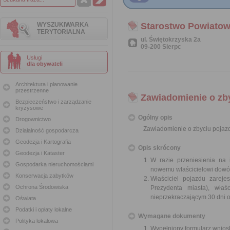
WYSZUKIWARKA
Starostwo Powiatow
TERYTORIALNA
ul. Świętokrzyska 2a
09-200 Sierpc
Usługi
dla obywateli
Architektura i planowanie
przestrzenne
Zawiadomienie o zb
Bezpieczeństwo i zarządzanie
kryzysowe
Ogólny opis
Drogownictwo
Zawiadomienie o zbyciu pojaz
Działalność gospodarcza
Geodezja i Kartografia
Opis skrócony
Geodezja i Kataster
W razie przeniesienia na 
Gospodarka nieruchomościami
nowemu właścicielowi dowód 
Konserwacja zabytków
Właściciel pojazdu zarej
Ochrona Środowiska
Prezydenta miasta), wła
nieprzekraczającym 30 dni o
Oświata
Podatki i opłaty lokalne
Wymagane dokumenty
Polityka lokalowa
Wypełniony formularz wnios