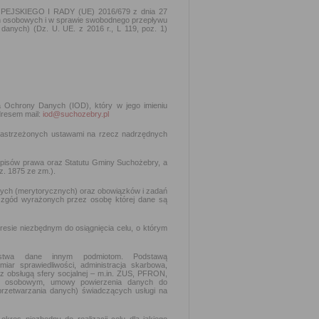
PEJSKIEGO I RADY (UE) 2016/679 z dnia 27
ch osobowych i w sprawie swobodnego przepływu
danych) (Dz. U. UE. z 2016 r., L 119, poz. 1)
ra Ochrony Danych (IOD), który w jego imieniu
dresem mail:
iod@suchozebry.pl
zastrzeżonych ustawami na rzecz nadrzędnych
episów prawa oraz Statutu Gminy Suchożebry, a
z. 1875 ze zm.).
ych (merytorycznych) oraz obowiązków i zadań
 zgód wyrażonych przez osobę której dane są
esie niezbędnym do osiągnięcia celu, o którym
aństwa dane innym podmiotom. Podstawą
iar sprawiedliwości, administracja skarbowa,
 z obsługą sfery socjalnej – m.in. ZUS, PFRON,
m osobowym, umowy powierzenia danych do
 przetwarzania danych) świadczących usługi na