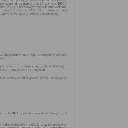
es niezbędny do realizacji celu dla jakiego
etencyjne lub ustawę z dnia 14 czerwca 1960 r.
lipca 1983 r. o narodowym zasobie archiwalnym i
 dnia 18 stycznia 2011 r. w sprawie instrukcji
 i zakresu działania archiwów zakładowych.
dministratora lub drogą elektroniczną kierując
żebry.
 ma prawo do cofnięcia tej zgody w dowolnym
wie zgody przed jej cofnięciem.
 RODO przetwarzanie Państwa danych osobowych
owe w GMINIE, podanie danych osobowych jest
dobrowolności ich podania oraz potencjalnych