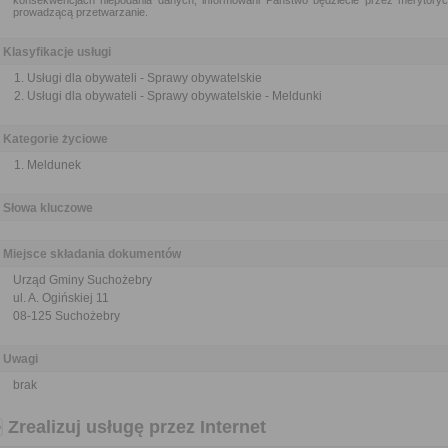
konsekwencjach niepodania danych, informowani Państwo będziecie przez meryto
prowadzącą przetwarzanie.
Klasyfikacje usługi
Usługi dla obywateli - Sprawy obywatelskie
Usługi dla obywateli - Sprawy obywatelskie - Meldunki
Kategorie życiowe
Meldunek
Słowa kluczowe
Miejsce składania dokumentów
Urząd Gminy Suchożebry
ul. A. Ogińskiej 11
08-125 Suchożebry
Uwagi
brak
Zrealizuj usługę przez Internet