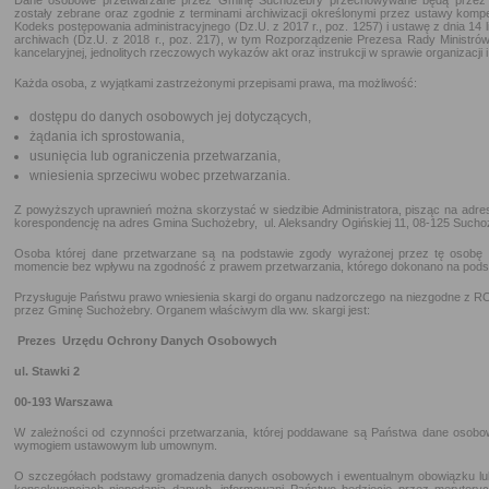
Dane osobowe przetwarzane przez Gminę Suchożebry przechowywane będą przez okr
zostały zebrane oraz zgodnie z terminami archiwizacji określonymi przez ustawy komp
Kodeks postępowania administracyjnego (Dz.U. z 2017 r., poz. 1257) i ustawę z dnia 14 
archiwach (Dz.U. z 2018 r., poz. 217), w tym Rozporządzenie Prezesa Rady Ministrów z
kancelaryjnej, jednolitych rzeczowych wykazów akt oraz instrukcji w sprawie organizacji
Każda osoba, z wyjątkami zastrzeżonymi przepisami prawa, ma możliwość:
dostępu do danych osobowych jej dotyczących,
żądania ich sprostowania,
usunięcia lub ograniczenia przetwarzania,
wniesienia sprzeciwu wobec przetwarzania.
Z powyższych uprawnień można skorzystać w siedzibie Administratora, pisząc na adres A
korespondencję na adres Gmina Suchożebry, ul. Aleksandry Ogińskiej 11, 08-125 Sucho
Osoba której dane przetwarzane są na podstawie zgody wyrażonej przez tę osobę
momencie bez wpływu na zgodność z prawem przetwarzania, którego dokonano na podsta
Przysługuje Państwu prawo wniesienia skargi do organu nadzorczego na niezgodne z
przez Gminę Suchożebry. Organem właściwym dla ww. skargi jest:
Prezes Urzędu Ochrony Danych Osobowych
ul. Stawki 2
00-193 Warszawa
W zależności od czynności przetwarzania, której poddawane są Państwa dane osob
wymogiem ustawowym lub umownym.
O szczegółach podstawy gromadzenia danych osobowych i ewentualnym obowiązku lub 