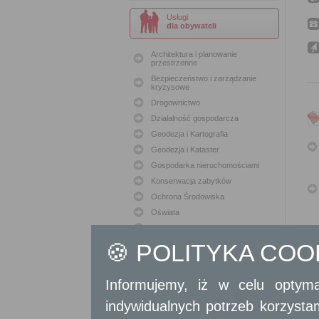
Usługi
dla obywateli
Architektura i planowanie
przestrzenne
Bezpieczeństwo i zarządzanie
kryzysowe
Drogownictwo
Działalność gospodarcza
Geodezja i Kartografia
Geodezja i Kataster
Gospodarka nieruchomościami
Konserwacja zabytków
Ochrona Środowiska
Oświata
Podatki i opłaty lokalne
🍪 POLITYKA CO
Polityka lokalowa
Polityka społeczna
Skargi i wnioski
Informujemy, iż w celu optyma
Sport i Rekreacja
indywidualnych potrzeb korzyst
Sprawy komunalne