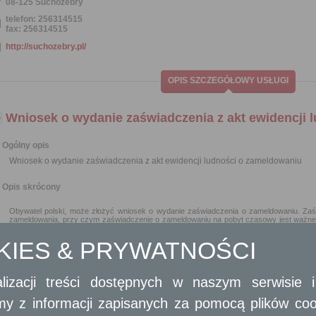
08-125 Suchożebry
telefon: 256314515
fax: 256314515
http://suchozebry.pl/
OPIS SZCZEGÓŁOWY USŁUGI
Wniosek o wydanie zaświadczenia z akt ewidencji 
Ogólny opis
Wniosek o wydanie zaświadczenia z akt ewidencji ludności o zameldowaniu
Opis skrócony
Obywatel polski, może złożyć wniosek o wydanie zaświadczenia o zameldowaniu. Zaś
zameldowania, przy czym zaświadczenie o zameldowaniu na pobyt czasowy jest ważne n
Zaświadczenia, o zameldowaniu, wydaje się, w zależności od żądania wnioskodawcy
opatrzonym własnoręcznym podpisem lub w postaci elektronicznej, opatrzonym kwal
OKIES & PRYWATNOŚCI
zaufanym albo podpisem osobistym.
Wymagane dokumenty
lizacji treści dostępnych w naszym serwisie
Wypełniony formularz wniosku w formie pisemnej albo w formie dokumentu elektroniczneg
amy z informacji zapisanych za pomocą plików co
Dowód osobisty albo w uzasadnionym przypadku inny dokument pozwalający na ustalen