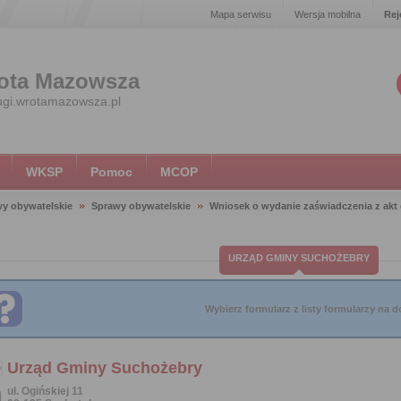
Mapa serwisu
Wersja mobilna
Rej
ota Mazowsza
ugi.wrotamazowsza.pl
WKSP
Pomoc
MCOP
y obywatelskie
Sprawy obywatelskie
Wniosek o wydanie zaświadczenia z akt
URZĄD GMINY SUCHOŻEBRY
Wybierz formularz z listy formularzy na do
Urząd Gminy Suchożebry
ul. Ogińskiej 11