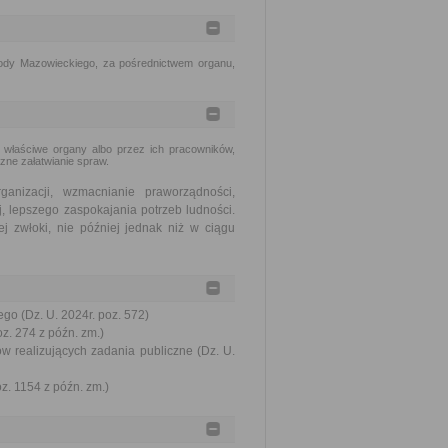
ody Mazowieckiego, za pośrednictwem organu,
 właściwe organy albo przez ich pracowników,
zne załatwianie spraw.
nizacji, wzmacnianie praworządności,
, lepszego zaspokajania potrzeb ludności.
j zwłoki, nie później jednak niż w ciągu
go (Dz. U. 2024r. poz. 572)
oz. 274 z późn. zm.)
ów realizujących zadania publiczne (Dz. U.
oz. 1154 z późn. zm.)