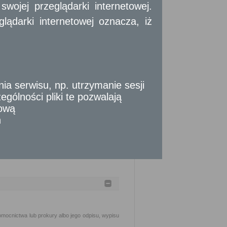
ojej przeglądarki internetowej.
a Identyfikacji Elektronicznej.
cnictwo do wymeldowania i dowód osobisty
ądarki internetowej oznacza, iż
talenie tożsamości w przypadku dokumentu
tronicznym, podpisem zaufanym albo podpisem
ankowego w postaci elektronicznej.
 serwisu, np. utrzymanie sesji
gólności pliki te pozwalają
tową
inie siedmiu dni.
n
mocnictwa lub prokury albo jego odpisu, wypisu