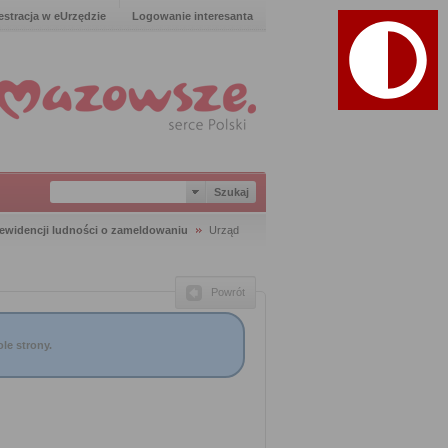
estracja w eUrzędzie
Logowanie interesanta
 ewidencji ludności o zameldowaniu
Urząd
Powrót
le strony.