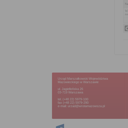
Na
Wn
z
Urząd Marszałkowski Województwa
Mazowieckiego w Warszawie
ul. Jagiellońska 26
03-719 Warszawa
tel. (+48 22) 5979-100
fax (+48 22) 5979-290
e-mail: urzad@wrotamazowsza.pl