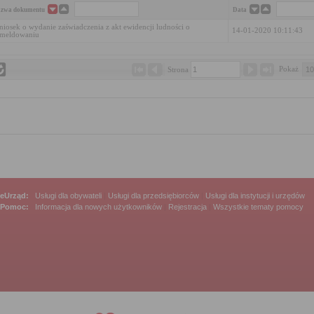
zwa dokumentu
Data
iosek o wydanie zaświadczenia z akt ewidencji ludności o
14-01-2020 10:11:43
ameldowaniu
Pokaż 
Strona 
eUrząd:
Usługi dla obywateli
|
Usługi dla przedsiębiorców
|
Usługi dla instytucji i urzędów
Pomoc:
Informacja dla nowych użytkowników
|
Rejestracja
|
Wszystkie tematy pomocy