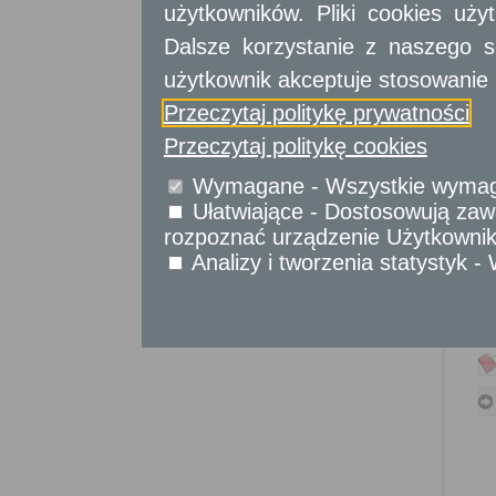
Sprawy komunikacyjne
użytkowników. Pliki cookies uż
Sprawy obywatelskie
Dalsze korzystanie z naszego s
Udostępnianie informacji publicznej
użytkownik akceptuje stosowanie 
Urząd Stanu Cywilnego
Przeczytaj politykę prywatności
Usługi
dla przedsiębiorców
Przeczytaj politykę cookies
Usługi
dla instytucji,
Wymagane - Wszystkie wymagan
urzędów
Ułatwiające - Dostosowują zawa
rozpoznać urządzenie Użytkownika
Analizy i tworzenia statystyk 