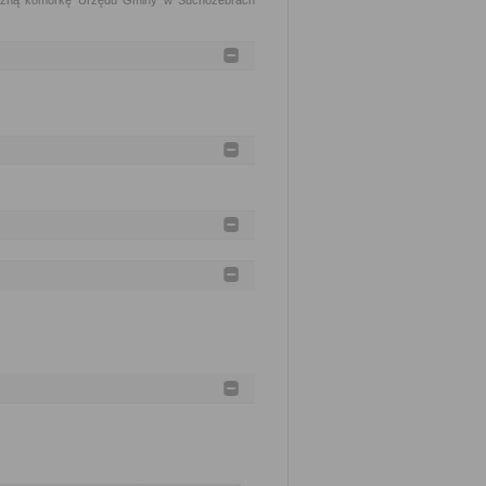
ryczną komórkę Urzędu Gminy w Suchożebrach