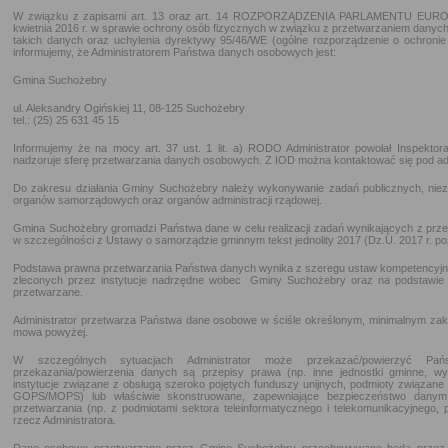
W związku z zapisami art. 13 oraz art. 14 ROZPORZĄDZENIA PARLAMENTU EURO
kwietnia 2016 r. w sprawie ochrony osób fizycznych w związku z przetwarzaniem dany
takich danych oraz uchylenia dyrektywy 95/46/WE (ogólne rozporządzenie o ochronie 
informujemy, że Administratorem Państwa danych osobowych jest:
Gmina Suchożebry
ul. Aleksandry Ogińskiej 11, 08-125 Suchożebry
tel.: (25) 25 631 45 15
Informujemy że na mocy art. 37 ust. 1 lit. a) RODO Administrator powołał Inspekto
nadzoruje sferę przetwarzania danych osobowych. Z IOD można kontaktować się pod a
Do zakresu działania Gminy Suchożebry należy wykonywanie zadań publicznych, nie
organów samorządowych oraz organów administracji rządowej.
Gmina Suchożebry gromadzi Państwa dane w celu realizacji zadań wynikających z prz
w szczególności z Ustawy o samorządzie gminnym tekst jednolity 2017 (Dz.U. 2017 r. po
Podstawa prawna przetwarzania Państwa danych wynika z szeregu ustaw kompetencyjn
zleconych przez instytucje nadrzędne wobec Gminy Suchożebry oraz na podstawie
przetwarzane.
Administrator przetwarza Państwa dane osobowe w ściśle określonym, minimalnym zakr
mowa powyżej.
W szczególnych sytuacjach Administrator może przekazać/powierzyć P
przekazania/powierzenia danych są przepisy prawa (np. inne jednostki gminne, wym
instytucje związane z obsługą szeroko pojętych funduszy unijnych, podmioty związane
GOPS/MOPS) lub właściwie skonstruowane, zapewniające bezpieczeństwo dany
przetwarzania (np. z podmiotami sektora teleinformatycznego i telekomunikacyjnego,
rzecz Administratora.