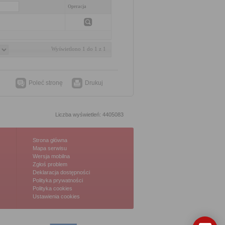
Operacja
Wyświetlono 1 do 1 z 1
Poleć stronę
Drukuj
Liczba wyświetleń: 4405083
Strona główna
Mapa serwisu
Wersja mobilna
Zgłoś problem
Deklaracja dostępności
Polityka prywatności
Polityka cookies
Ustawienia cookies