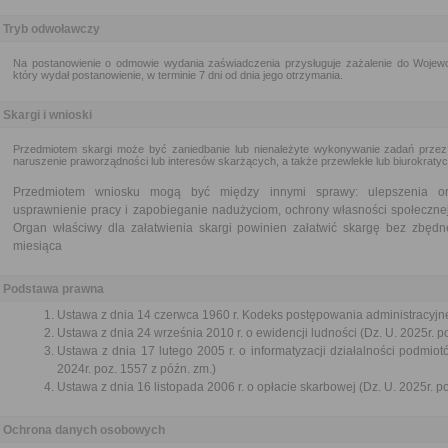
Tryb odwoławczy
Na postanowienie o odmowie wydania zaświadczenia przysługuje zażalenie do Wojew
który wydał postanowienie, w terminie 7 dni od dnia jego otrzymania.
Skargi i wnioski
Przedmiotem skargi może być zaniedbanie lub nienależyte wykonywanie zadań przez
naruszenie praworządności lub interesów skarżących, a także przewlekłe lub biurokratyc
Przedmiotem wniosku mogą być między innymi sprawy: ulepszenia orga
usprawnienie pracy i zapobieganie nadużyciom, ochrony własności społecznej
Organ właściwy dla załatwienia skargi powinien załatwić skargę bez zbędne
miesiąca
Podstawa prawna
Ustawa z dnia 14 czerwca 1960 r. Kodeks postępowania administracyjne
Ustawa z dnia 24 września 2010 r. o ewidencji ludności (Dz. U. 2025r. p
Ustawa z dnia 17 lutego 2005 r. o informatyzacji działalności podmiot
2024r. poz. 1557 z późn. zm.)
Ustawa z dnia 16 listopada 2006 r. o opłacie skarbowej (Dz. U. 2025r. p
Ochrona danych osobowych