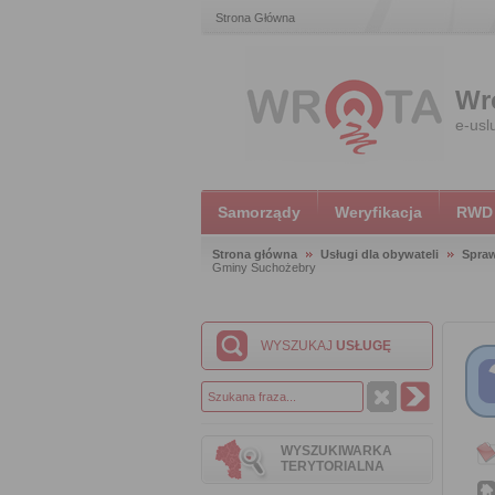
Strona Główna
Wr
e-usl
Samorządy
Weryfikacja
RWD
Strona główna
Usługi dla obywateli
Spraw
Gminy Suchożebry
WYSZUKAJ
USŁUGĘ
WYSZUKIWARKA
TERYTORIALNA