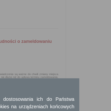
ludności o zameldowaniu
wiadczenia są ważne do chwili zmiany miejsca
ie dłużej niż do upływu terminu zameldowania.
, na piśmie utrwalonym w postaci papierowej,
ifikowanym podpisem elektronicznym, podpisem
 i dostosowania ich do Państwa
o.
okies na urządzeniach końcowych
ie tożsamości. W przypadku załatwienia sprawy