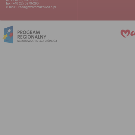
fax (+48 22) 5979-290
e-mail: urzad@wrotamazowsza.pl