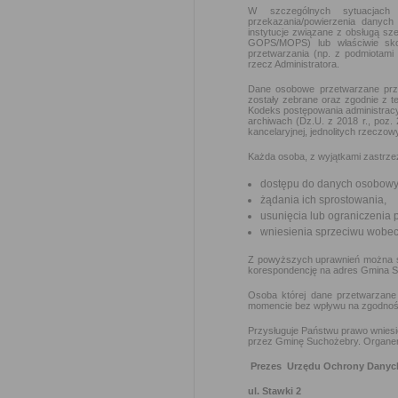
W szczególnych sytuacjach
przekazania/powierzenia danych 
instytucje związane z obsługą sz
GOPS/MOPS) lub właściwie sk
przetwarzania (np. z podmiotami 
rzecz Administratora.
Dane osobowe przetwarzane prze
zostały zebrane oraz zgodnie z t
Kodeks postępowania administracyj
archiwach (Dz.U. z 2018 r., poz.
kancelaryjnej, jednolitych rzeczow
Każda osoba, z wyjątkami zastrze
dostępu do danych osobowyc
żądania ich sprostowania,
usunięcia lub ograniczenia 
wniesienia sprzeciwu wobec
Z powyższych uprawnień można skor
korespondencję na adres Gmina Su
Osoba której dane przetwarzane
momencie bez wpływu na zgodność 
Przysługuje Państwu prawo wnies
przez Gminę Suchożebry. Organem 
Prezes Urzędu Ochrony Dany
ul. Stawki 2