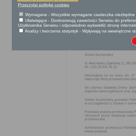
Ustawa z dnia 17 luteg
Przeczytaj politykę cookies
2024r. poz. 1557 z póź
Ustawa z dnia 16 listop
Wymagane - Wszystkie wymagane ciasteczka niezbędne do
Ułatwiające - Dostosowują zawartości Serwisu do preferen
Użytkownika Serwisu i odpowiednio wyświetlić stronę interne
Ochrona danych osobowych
Analizy i tworzenia statystyk - Wpływają na wewnętrzne st
W związku z zapisami art. 13
kwietnia 2016 r. w sprawie ochro
takich danych oraz uchylenia dyr
informujemy, że Administratorem 
Gmina Suchożebry
ul. Aleksandry Ogińskiej 11, 08-1
tel.: (25) 25 631 45 15
Informujemy że na mocy art. 37 
nadzoruje sferę przetwarzania d
Do zakresu działania Gminy Suc
organów samorządowych oraz orga
Gmina Suchożebry gromadzi Państ
w szczególności z Ustawy o samorz
Podstawa prawna przetwarzania P
zleconych przez instytucje nad
przetwarzane.
Administrator przetwarza Państwa
mowa powyżej.