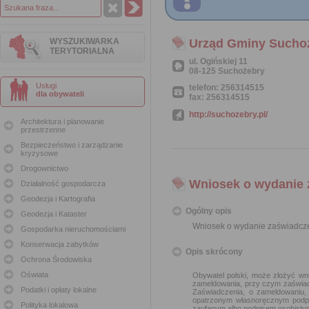
WYSZUKIWARKA
Urząd Gminy Sucho
TERYTORIALNA
ul. Ogińskiej 11
08-125 Suchożebry
Usługi
telefon: 256314515
dla obywateli
fax: 256314515
http://suchozebry.pl/
Architektura i planowanie
przestrzenne
Bezpieczeństwo i zarządzanie
kryzysowe
Drogownictwo
Wniosek o wydanie z
Działalność gospodarcza
Geodezja i Kartografia
Ogólny opis
Geodezja i Kataster
Wniosek o wydanie zaświadcze
Gospodarka nieruchomościami
Konserwacja zabytków
Opis skrócony
Ochrona Środowiska
Oświata
Obywatel polski, może złożyć wn
zameldowania, przy czym zaświadc
Podatki i opłaty lokalne
Zaświadczenia, o zameldowaniu, 
opatrzonym własnoręcznym podpis
Polityka lokalowa
zaufanym albo podpisem osobisty