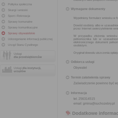
Polityka społeczna
Wymagane dokumenty
Skargi i wnioski
Sport i Rekreacja
Wypełniony formularz wniosku w fo
Sprawy komunalne
Dowód osobisty albo w uzasadnio
Sprawy komunikacyjne
przez Internet uwierzytelnienie w
Sprawy obywatelskie
W przypadku złożenia wniosku
Udostępnianie informacji publicznej
pełnomocnika lub w uzasadnio
elektronicznego dokument pełno
Urząd Stanu Cywilnego
osobistym.
Oryginał dowodu uiszczenia opłaty
Usługi
dla przedsiębiorców
Odbiorca usługi
Obywatel
Usługi
dla instytucji,
urzędów
Termin załatwienia sprawy
Zaświadczenie powinno być wyd
Informacja
tel. 256314515
email: gmina@suchozebry.pl
Dodatkowe informac