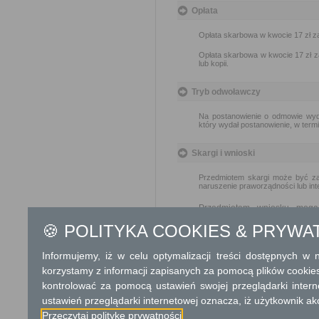
Opłata
Opłata skarbowa w kwocie 17 zł z
Opłata skarbowa w kwocie 17 zł za
lub kopii.
Tryb odwoławczy
Na postanowienie o odmowie wyd
który wydał postanowienie, w termi
Skargi i wnioski
Przedmiotem skargi może być zan
naruszenie praworządności lub int
Przedmiotem wniosku mogą 
usprawnienie pracy i zapobieg
🍪 POLITYKA COOKIES & PRYWA
Organ właściwy dla załatwien
miesiąca
Informujemy, iż w celu optymalizacji treści dostępnych w
korzystamy z informacji zapisanych za pomocą plików cookie
Podstawa prawna
kontrolować za pomocą ustawień swojej przeglądarki inter
Ustawa z dnia 14 czer
ustawień przeglądarki internetowej oznacza, iż użytkownik ak
Ustawa z dnia 24 wrześ
Przeczytaj politykę prywatności