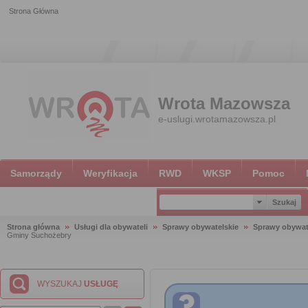
Strona Główna
Wrota Mazowsza
e-uslugi.wrotamazowsza.pl
Samorządy
Weryfikacja
RWD
WKSP
Pomoc
Strona główna
Usługi dla obywateli
Sprawy obywatelskie
Sprawy obywat
Gminy Suchożebry
WYSZUKAJ
USŁUGĘ