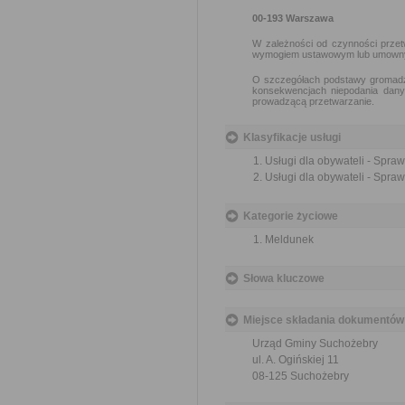
00-193 Warszawa
W zależności od czynności prze
wymogiem ustawowym lub umown
O szczegółach podstawy gromadze
konsekwencjach niepodania dan
prowadzącą przetwarzanie.
Klasyfikacje usługi
Usługi dla obywateli - Spra
Usługi dla obywateli - Spra
Kategorie życiowe
Meldunek
Słowa kluczowe
Miejsce składania dokumentów
Urząd Gminy Suchożebry
ul. A. Ogińskiej 11
08-125 Suchożebry