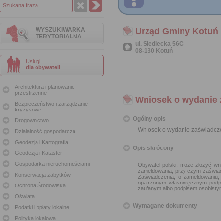
WYSZUKIWARKA
Urząd Gminy Kotuń
TERYTORIALNA
ul. Siedlecka 56C
08-130 Kotuń
Usługi
dla obywateli
Architektura i planowanie
przestrzenne
Wniosek o wydanie z
Bezpieczeństwo i zarządzanie
kryzysowe
Ogólny opis
Drogownictwo
Wniosek o wydanie zaświadcze
Działalność gospodarcza
Geodezja i Kartografia
Opis skrócony
Geodezja i Kataster
Gospodarka nieruchomościami
Obywatel polski, może złożyć wn
zameldowania, przy czym zaświadc
Konserwacja zabytków
Zaświadczenia, o zameldowaniu, 
opatrzonym własnoręcznym podpis
Ochrona Środowiska
zaufanym albo podpisem osobisty
Oświata
Wymagane dokumenty
Podatki i opłaty lokalne
Polityka lokalowa