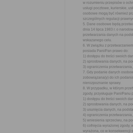
w rozumieniu przepisów o och
usługi pocztowe, kurierskie, 
osobowe mogą być również prz
szczególnych regulacji prawn
5. Dane osobowe będą przetwa
dnia 14 lipca 1983 r. o narod
przetwarzania danych na podst
wskazanego celu.
6. W związku z przetwarzanie
posiada Pani/Pan prawo do:
1) dostępu do treści swoich da
2) sprostowania danych, na po
3) ograniczenia przetwarzania,
7. Gdy podanie danych osobow
zobowiązana(y) do ich podani
nierozpoznanie sprawy.
8. W przypadku, w którym prz
zgody, przysługuje Pani/Panu 
1) dostępu do treści swoich da
2) sprostowania danych, na po
3) usunięcia danych, na podst
4) ograniczenia przetwarzania,
5) wniesienia sprzeciwu, na po
6) cofnięcia wyrażonej zgody, 
wyrażona, co w konsekwencji 