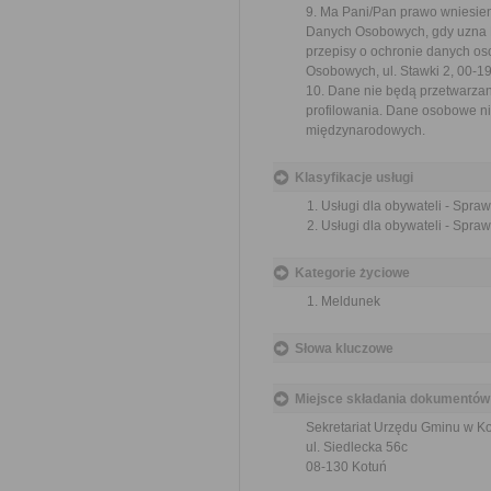
9. Ma Pani/Pan prawo wniesie
Danych Osobowych, gdy uzna P
przepisy o ochronie danych o
Osobowych, ul. Stawki 2, 00-
10. Dane nie będą przetwarza
profilowania. Dane osobowe ni
międzynarodowych.
Klasyfikacje usługi
Usługi dla obywateli - Spra
Usługi dla obywateli - Spra
Kategorie życiowe
Meldunek
Słowa kluczowe
Miejsce składania dokumentów
Sekretariat Urzędu Gminu w Ko
ul. Siedlecka 56c
08-130 Kotuń