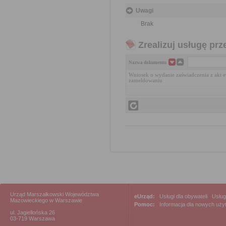
Uwagi
Brak
Zrealizuj usługę prz
Nazwa dokumentu
Wniosek o wydanie zaświadczenia z akt e
zameldowaniu
Urząd Marszałkowski Województwa
eUrząd:
Usługi dla obywateli
|
Usług
Mazowieckiego w Warszawie
Pomoc:
Informacja dla nowych uż
ul. Jagiellońska 26
03-719 Warszawa