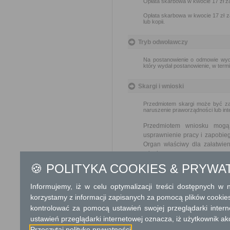
Opłata skarbowa w kwocie 17 zł z
Opłata skarbowa w kwocie 17 zł za
lub kopii.
Tryb odwoławczy
Na postanowienie o odmowie wyd
który wydał postanowienie, w termi
Skargi i wnioski
Przedmiotem skargi może być zan
naruszenie praworządności lub int
Przedmiotem wniosku mogą 
usprawnienie pracy i zapobieg
Organ właściwy dla załatwien
miesiąca
🍪 POLITYKA COOKIES & PRYWA
Podstawa prawna
Informujemy, iż w celu optymalizacji treści dostępnych w
Ustawa z dnia 14 czer
korzystamy z informacji zapisanych za pomocą plików cookie
Ustawa z dnia 24 wrześ
Ustawa z dnia 17 luteg
kontrolować za pomocą ustawień swojej przeglądarki inter
2024r. poz. 1557 z póź
ustawień przeglądarki internetowej oznacza, iż użytkownik ak
Ustawa z dnia 16 listop
Przeczytaj politykę prywatności