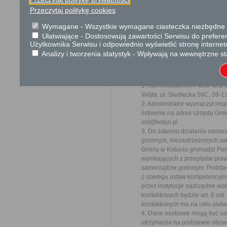
Przeczytaj politykę cookies
Ochrona danych osobowych
Wymagane - Wszystkie wymagane ciasteczka niezbędne do
W związku z realizacją wymog
Ułatwiające - Dostosowują zawartości Serwisu do preferen
2016/679 z dnia 27 kwietnia 2
Użytkownika Serwisu i odpowiednio wyświetlić stronę interne
z przetwarzaniem danych osob
Analizy i tworzenia statystyk - Wpływają na wewnętrzne st
uchylenia dyrektywy 95/46/WE
informujemy o zasadach przet
Pani/Panu prawach z tym zwią
1. Administratorem Pani/Pana
Wójta, ul. Siedlecka 56C, 08-13
2. Administrator wyznaczył in
listownie na adres Urzędu Gmi
iod@kotun.pl
3. Do zakresu działania samo
gminnym, niezastrzeżonych ust
Gminy w Kotuniu gromadzi Pan
wynikających z przepisów prawa
samorządzie gminnym. Podsta
z szeregu ustaw kompetencyjn
przez instytucje nadrzędne wo
kontaktowych będzie art. 6 ust.
kontaktowych ma na celu ułatw
4. Dane osobowe mogą być ud
otrzymania na podstawie obow