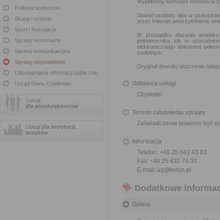
Wypełniony formularz wniosku w fo
Polityka społeczna
Dowód osobisty albo w uzasadnio
Skargi i wnioski
przez Internet uwierzytelnienie w
Sport i Rekreacja
W przypadku złożenia wniosku
Sprawy komunalne
pełnomocnika lub w uzasadnio
elektronicznego dokument pełno
Sprawy komunikacyjne
osobistym.
Sprawy obywatelskie
Oryginał dowodu uiszczenia opłaty
Udostępnianie informacji publicznej
Odbiorca usługi
Urząd Stanu Cywilnego
Obywatel
Usługi
dla przedsiębiorców
Termin załatwienia sprawy
Zaświadczenie powinno być wyd
Usługi
dla instytucji,
urzędów
Informacja
Telefon: +48 25 641 43 83
Fax: +48 25 632 78 30
E-mail: ug@kotun.pl
Dodatkowe informac
Opłata