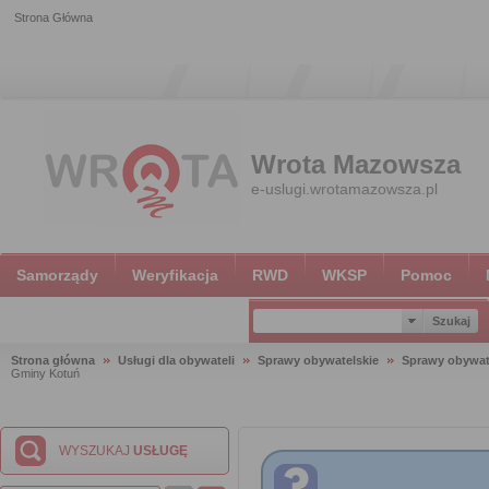
Strona Główna
Wrota Mazowsza
e-uslugi.wrotamazowsza.pl
Samorządy
Weryfikacja
RWD
WKSP
Pomoc
Strona główna
Usługi dla obywateli
Sprawy obywatelskie
Sprawy obywat
Gminy Kotuń
WYSZUKAJ
USŁUGĘ