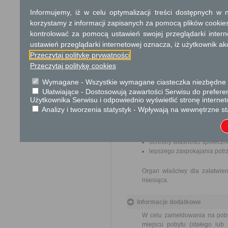
Informujemy, iż w celu optymalizacji treści dostępnych w
Tryb odwoławczy
korzystamy z informacji zapisanych za pomocą plików cookie
Brak
kontrolować za pomocą ustawień swojej przeglądarki inter
ustawień przeglądarki internetowej oznacza, iż użytkownik ak
Skargi i wnioski
Przeczytaj politykę prywatności
Przeczytaj politykę cookies
Przedmiotem skargi może być
pracowników, naruszenie praw
Wymagane - Wszystkie wymagane ciasteczka niezbędne do
spraw.
Ułatwiające - Dostosowują zawartości Serwisu do preferen
Użytkownika Serwisu i odpowiednio wyświetlić stronę interne
Przedmiotem wniosku mogą by
Analizy i tworzenia statystyk - Wpływają na wewnętrzne st
ulepszenia organizacji,
wzmacnianie praworządnośc
usprawnienie pracy i zapob
ochrony własności społeczne
lepszego zaspokajania potrz
Organ właściwy dla załatwien
miesiąca.
Informacje dodatkowe
W celu zameldowania na poby
miejscu pobytu (stałego lu