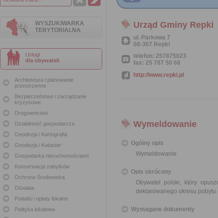
WYSZUKIWARKA
Urząd Gminy Repki
TERYTORIALNA
ul. Parkowa 7
08-307 Repki
Usługi
telefon: 257875023
dla obywateli
fax: 25 787 50 66
http://www.repki.pl
Architektura i planowanie
przestrzenne
Bezpieczeństwo i zarządzanie
kryzysowe
Drogownictwo
Wymeldowanie
Działalność gospodarcza
Geodezja i Kartografia
Ogólny opis
Geodezja i Kataster
Wymeldowanie
Gospodarka nieruchomościami
Konserwacja zabytków
Opis skrócony
Ochrona Środowiska
Obywatel polski, który opu
Oświata
deklarowanego okresu pobytu 
Podatki i opłaty lokalne
Wymagane dokumenty
Polityka lokalowa