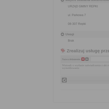
Miejsce składania dokumentów
URZĄD GMINY REPKI
ul. Parkowa 7
08-307 Repki
Uwagi
Brak
Zrealizuj usługę prz
Nazwa dokumentu
Wniosek o wydanie zaświadczenia z akt e
wymeldowaniu