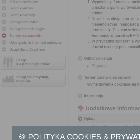
Polityka społeczna
Wypełniony formularz mel
umożliwiającym wprowadze
Skargi i wnioski
odbioru.
Sport i Rekreacja
Dowód osobisty albo w uz
Sprawy komunalne
niepełnoletniej nieposia
Sprawy komunikacyjne
urodzenia). Dla cudzoziem
Europejskiej, państwa EFTA 
Sprawy obywatelskie
W przypadku zgłoszenia w
Udostępnianie informacji publicznej
dowód osobisty pełnomocnik
Urząd Stanu Cywilnego
Odbiorca usługi
Usługi
dla przedsiębiorców
Obywatel
Usługi
dla instytucji,
Termin załatwienia sprawy
urzędów
Wymeldowania dokonuje się ni
Informacja
Dodatkowe informac
Opłata
Nie pobiera się opłat za d
Opłata skarbowa w kwocie 1
🍪 POLITYKA COOKIES & PRYWA
jego odpisu, wypisu lub kopii