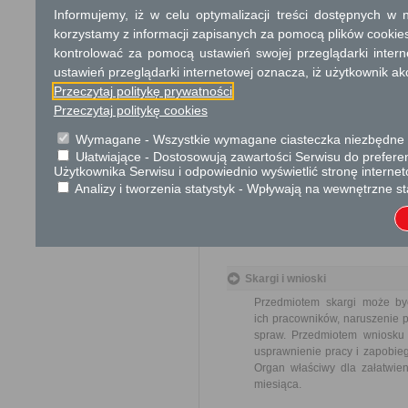
Informujemy, iż w celu optymalizacji treści dostępnych w
Termin załatwienia sprawy
korzystamy z informacji zapisanych za pomocą plików cookie
Jeżeli w ciągu 30 dni od dnia
kontrolować za pomocą ustawień swojej przeglądarki inter
może ono rozpocząć funkcjono
ustawień przeglądarki internetowej oznacza, iż użytkownik ak
Informacja
Przeczytaj politykę prywatności
Przeczytaj politykę cookies
Dodatkowe informac
Wymagane - Wszystkie wymagane ciasteczka niezbędne do
Opłata
Ułatwiające - Dostosowują zawartości Serwisu do preferen
Użytkownika Serwisu i odpowiednio wyświetlić stronę interne
Postępowanie wolne od opłat.
Analizy i tworzenia statystyk - Wpływają na wewnętrzne st
Tryb odwoławczy
Brak
Skargi i wnioski
Przedmiotem skargi może by
ich pracowników, naruszenie p
spraw. Przedmiotem wniosku 
usprawnienie pracy i zapobieg
Organ właściwy dla załatwien
miesiąca.