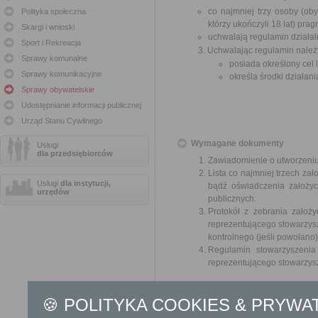
co najmniej trzy osoby (ob
Polityka społeczna
którzy ukończyli 18 lat) pra
Skargi i wnioski
uchwalają regulamin działal
Sport i Rekreacja
3. Uchwalając regulamin należ
Sprawy komunalne
posiada określony cel l
Sprawy komunikacyjne
określa środki działan
Sprawy obywatelskie
Udostępnianie informacji publicznej
Urząd Stanu Cywilnego
Wymagane dokumenty
Usługi
dla przedsiębiorców
Zawiadomienie o utworzeniu 
Lista co najmniej trzech zał
Usługi
dla instytucji,
bądź oświadczenia założyc
urzędów
publicznych.
Protokół z zebrania założy
reprezentującego stowarzys
kontrolnego (jeśli powołano)
Regulamin stowarzyszenia 
reprezentującego stowarzys
Odbiorca usługi
🍪 POLITYKA COOKIES & PRYWA
Obywatel