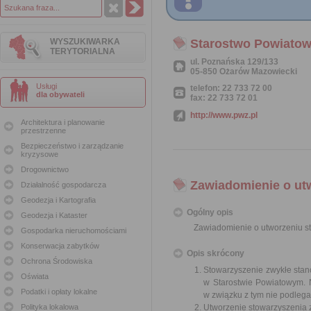
WYSZUKIWARKA
Starostwo Powiato
TERYTORIALNA
ul. Poznańska 129/133
05-850 Ożarów Mazowiecki
Usługi
telefon: 22 733 72 00
dla obywateli
fax: 22 733 72 01
http://www.pwz.pl
Architektura i planowanie
przestrzenne
Bezpieczeństwo i zarządzanie
kryzysowe
Drogownictwo
Zawiadomienie o ut
Działalność gospodarcza
Geodezja i Kartografia
Ogólny opis
Geodezja i Kataster
Zawiadomienie o utworzeniu s
Gospodarka nieruchomościami
Konserwacja zabytków
Opis skrócony
Ochrona Środowiska
Stowarzyszenie zwykłe stan
Oświata
w Starostwie Powiatowym. N
Podatki i opłaty lokalne
w związku z tym nie podlega 
Polityka lokalowa
Utworzenie stowarzyszenia 