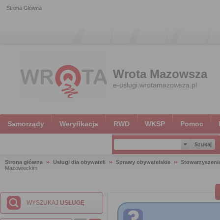
Strona Główna
Wrota Mazowsza
e-uslugi.wrotamazowsza.pl
Samorządy
Weryfikacja
RWD
WKSP
Pomoc
Strona główna
Usługi dla obywateli
Sprawy obywatelskie
Stowarzyszeni
Mazowieckim
WYSZUKAJ
USŁUGĘ