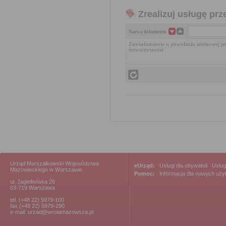
Zrealizuj usługę prz
Nazwa dokumentu
Zawiadomienie o powołaniu terenowej jed
stowarzyszenia
Urząd Marszałkowski Województwa
eUrząd:
Usługi dla obywateli
|
Usług
Mazowieckiego w Warszawie
Pomoc:
Informacja dla nowych uż
ul. Jagiellońska 26
03-719 Warszawa
tel. (+48 22) 5979-100
fax (+48 22) 5979-290
e-mail: urzad@wrotamazowsza.pl