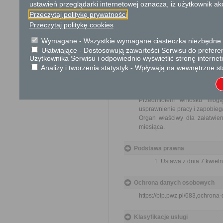
ustawień przeglądarki internetowej oznacza, iż użytkownik ak
Postępowanie wolne od opłat.
Przeczytaj politykę prywatności
Przeczytaj politykę cookies
Tryb odwoławczy
Brak
Wymagane - Wszystkie wymagane ciasteczka niezbędne do
Ułatwiające - Dostosowują zawartości Serwisu do preferen
Użytkownika Serwisu i odpowiednio wyświetlić stronę interne
Skargi i wnioski
Analizy i tworzenia statystyk - Wpływają na wewnętrzne st
Przedmiotem skargi może by
ich pracowników, naruszenie p
spraw.
Przedmiotem wniosku mogą 
usprawnienie pracy i zapobieg
Organ właściwy dla załatwien
miesiąca.
Podstawa prawna
Ustawa z dnia 7 kwietn
Ochrona danych osobowych
https://bip.pwz.pl/683,ochron
Klasyfikacje usługi