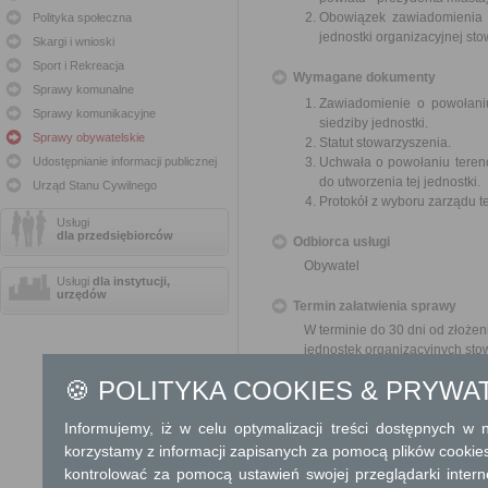
Obowiązek zawiadomienia s
Polityka społeczna
jednostki organizacyjnej sto
Skargi i wnioski
Sport i Rekreacja
Wymagane dokumenty
Sprawy komunalne
Zawiadomienie o powołaniu
Sprawy komunikacyjne
siedziby jednostki.
Sprawy obywatelskie
Statut stowarzyszenia.
Udostępnianie informacji publicznej
Uchwała o powołaniu tereno
do utworzenia tej jednostki.
Urząd Stanu Cywilnego
Protokół z wyboru zarządu t
Usługi
dla przedsiębiorców
Odbiorca usługi
Obywatel
Usługi
dla instytucji,
urzędów
Termin załatwienia sprawy
W terminie do 30 dni od złoże
jednostek organizacyjnych sto
🍪 POLITYKA COOKIES & PRYWA
Informacja
Informujemy, iż w celu optymalizacji treści dostępnych w
Dodatkowe informac
korzystamy z informacji zapisanych za pomocą plików cookie
Opłata
kontrolować za pomocą ustawień swojej przeglądarki inter