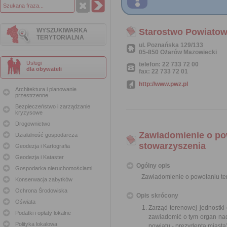
WYSZUKIWARKA
Starostwo Powiato
TERYTORIALNA
ul. Poznańska 129/133
05-850 Ożarów Mazowiecki
Usługi
telefon: 22 733 72 00
dla obywateli
fax: 22 733 72 01
http://www.pwz.pl
Architektura i planowanie
przestrzenne
Bezpieczeństwo i zarządzanie
kryzysowe
Drogownictwo
Zawiadomienie o pow
Działalność gospodarcza
stowarzyszenia
Geodezja i Kartografia
Geodezja i Kataster
Ogólny opis
Gospodarka nieruchomościami
Zawiadomienie o powołaniu ter
Konserwacja zabytków
Ochrona Środowiska
Opis skrócony
Oświata
Zarząd terenowej jednostki 
Podatki i opłaty lokalne
zawiadomić o tym organ nad
Polityka lokalowa
powiatu - prezydenta miasta)