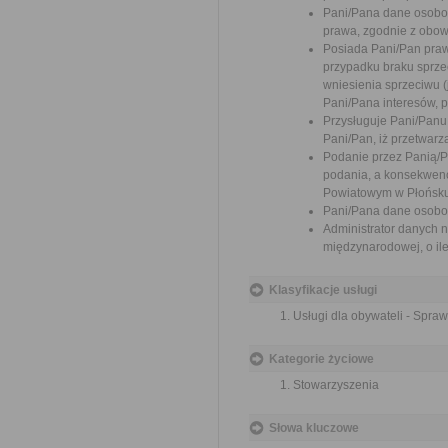
Pani/Pana dane osobo
prawa, zgodnie z obow
Posiada Pani/Pan praw
przypadku braku sprzec
wniesienia sprzeciwu 
Pani/Pana interesów, p
Przysługuje Pani/Pan
Pani/Pan, iż przetwar
Podanie przez Panią/
podania, a konsekwenc
Powiatowym w Płońsku
Pani/Pana dane osobo
Administrator danych 
międzynarodowej, o il
Klasyfikacje usługi
Usługi dla obywateli - Spra
Kategorie życiowe
Stowarzyszenia
Słowa kluczowe