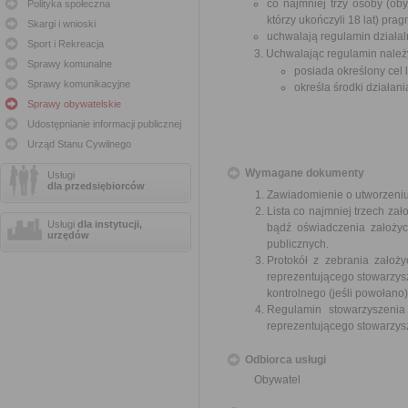
co najmniej trzy osoby (ob
Polityka społeczna
którzy ukończyli 18 lat) pra
Skargi i wnioski
uchwalają regulamin działal
Sport i Rekreacja
3. Uchwalając regulamin należ
Sprawy komunalne
posiada określony cel l
Sprawy komunikacyjne
określa środki działan
Sprawy obywatelskie
Udostępnianie informacji publicznej
Urząd Stanu Cywilnego
Wymagane dokumenty
Usługi
dla przedsiębiorców
Zawiadomienie o utworzeniu 
Lista co najmniej trzech zał
Usługi
dla instytucji,
bądź oświadczenia założyc
urzędów
publicznych.
Protokół z zebrania założy
reprezentującego stowarzys
kontrolnego (jeśli powołano)
Regulamin stowarzyszenia 
reprezentującego stowarzys
Odbiorca usługi
Obywatel