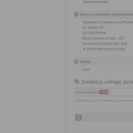
stowarzyszenie
Miejsce składania dokumentów
Starostwo Powiatowe w Płońsk
ul. Płocka 39
09-100 Płońsk
Biuro podawcze pok. 123
Kancelaria ogólna pok. 316
w godzinach pracy urzędu
Uwagi
brak
Zrealizuj usługę prz
Nazwa dokumentu
Wniosek o wpis do ewidencji stowarzysz