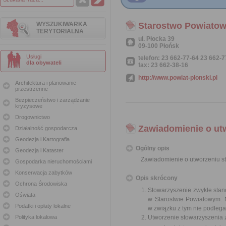
WYSZUKIWARKA
Starostwo Powiatow
TERYTORIALNA
ul. Płocka 39
09-100 Płońsk
Usługi
telefon: 23 662-77-64 23 662-
dla obywateli
fax: 23 662-38-16
http://www.powiat-plonski.pl
Architektura i planowanie
przestrzenne
Bezpieczeństwo i zarządzanie
kryzysowe
Drogownictwo
Zawiadomienie o ut
Działalność gospodarcza
Geodezja i Kartografia
Ogólny opis
Geodezja i Kataster
Zawiadomienie o utworzeniu s
Gospodarka nieruchomościami
Konserwacja zabytków
Opis skrócony
Ochrona Środowiska
Stowarzyszenie zwykłe stan
Oświata
w Starostwie Powiatowym. N
Podatki i opłaty lokalne
w związku z tym nie podlega 
Polityka lokalowa
Utworzenie stowarzyszenia 