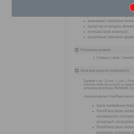
Informacje dodatkowe
Ponieważ stowarzyszenie zwyk
prowadzić działalności gosp
powoływać oddziałów teren
łączyć się w związku stowar
zrzeszać osób prawnych;
przyjmować darowizn spadków
Podstawa prawna
Ustawa z dnia 7 kwietn
Ochrona danych osobowych
Zgodnie z art. 13 ust. 1 i ust. 2 
ochrony osób fizycznych w związ
uchylenia dyrektywy 95/46/WE (Og
Administratorem Pani/Pana danych 
Dane kontaktowe Insp
Pani/Pana dane osobo
wynikających z kompete
przepisach szczególny
Pani/Pana dane osobo
podstawie przepisów 