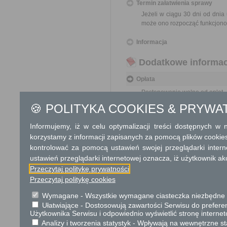
Termin załatwienia sprawy
Jeżeli w ciągu 30 dni od dnia
może ono rozpocząć funkcjono
Informacja
Dodatkowe informac
Opłata
Postępowanie wolne od opłat.
🍪 POLITYKA COOKIES & PRYWA
Tryb odwoławczy
Informujemy, iż w celu optymalizacji treści dostępnych w
Brak
korzystamy z informacji zapisanych za pomocą plików cookie
kontrolować za pomocą ustawień swojej przeglądarki inter
Skargi i wnioski
ustawień przeglądarki internetowej oznacza, iż użytkownik ak
Przedmiotem skargi może by
Przeczytaj politykę prywatności
ich pracowników, naruszenie p
Przeczytaj politykę cookies
spraw. Przedmiotem wniosku 
usprawnienie pracy i zapobieg
Wymagane - Wszystkie wymagane ciasteczka niezbędne do
Organ właściwy dla załatwien
Ułatwiające - Dostosowują zawartości Serwisu do preferen
miesiąca.
Użytkownika Serwisu i odpowiednio wyświetlić stronę interne
Analizy i tworzenia statystyk - Wpływają na wewnętrzne st