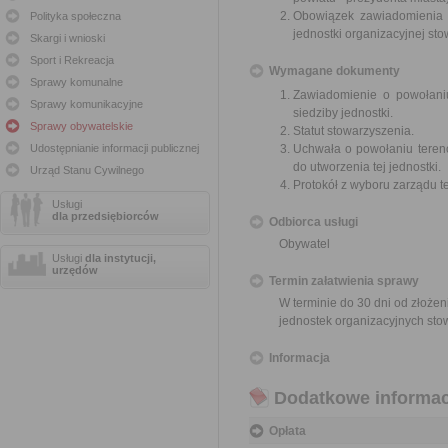
Obowiązek zawiadomienia s
Polityka społeczna
jednostki organizacyjnej sto
Skargi i wnioski
Sport i Rekreacja
Wymagane dokumenty
Sprawy komunalne
Zawiadomienie o powołaniu
Sprawy komunikacyjne
siedziby jednostki.
Sprawy obywatelskie
Statut stowarzyszenia.
Udostępnianie informacji publicznej
Uchwała o powołaniu tereno
do utworzenia tej jednostki.
Urząd Stanu Cywilnego
Protokół z wyboru zarządu t
Usługi
dla przedsiębiorców
Odbiorca usługi
Obywatel
Usługi
dla instytucji,
urzędów
Termin załatwienia sprawy
W terminie do 30 dni od złoże
jednostek organizacyjnych sto
Informacja
Dodatkowe informac
Opłata