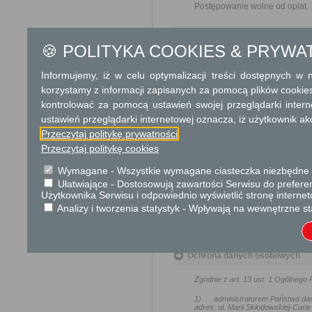
Postępowanie wolne od opłat.
Tryb odwoławczy
🍪 POLITYKA COOKIES & PRYWA
Brak
Informujemy, iż w celu optymalizacji treści dostępnych w
Skargi i wnioski
korzystamy z informacji zapisanych za pomocą plików cookie
Przedmiotem skargi może by
kontrolować za pomocą ustawień swojej przeglądarki inter
ich pracowników, naruszenie p
ustawień przeglądarki internetowej oznacza, iż użytkownik ak
spraw.
Przeczytaj politykę prywatności
Przedmiotem wniosku mogą 
Przeczytaj politykę cookies
usprawnienie pracy i zapobieg
Organ właściwy dla załatwien
Wymagane - Wszystkie wymagane ciasteczka niezbędne do
miesiąca.
Ułatwiające - Dostosowują zawartości Serwisu do preferen
Użytkownika Serwisu i odpowiednio wyświetlić stronę interne
Analizy i tworzenia statystyk - Wpływają na wewnętrzne st
Podstawa prawna
Ustawa z dnia 7 kwietn
Ochrona danych osobowych
Zgodnie z art. 13 ust. 1 Ogólneg
1)
administratorem Państwa da
adres: ul. Marii Skłodowskiej-Curie