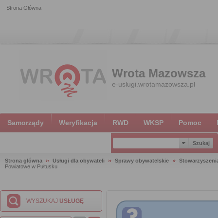
Strona Główna
Wrota Mazowsza
e-uslugi.wrotamazowsza.pl
Samorządy
Weryfikacja
RWD
WKSP
Pomoc
Strona główna
Usługi dla obywateli
Sprawy obywatelskie
Stowarzyszeni
Powiatowe w Pułtusku
WYSZUKAJ
USŁUGĘ