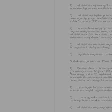
2)
administrator wyznaczył In
w sprawach przetwarzania Państw
3)
administrator będzie przetw
prawnego ciążącego na administra
z dnia 5 czerwca 1998 r. o samo
4)
dane osobowe mogą być udo
na podstawie przepisów prawa, a t
administratora (np. kancelarią
zakresu ochrony danych osobowy
5)
administrator nie zamierza
lub organizacji międzynarodowej;
6)
mają Państwo prawo uzyskać
Dodatkowo zgodnie z art. 13 ust.
1)
Państwa dane osobowe będą
tj. z ustawy z dnia 14 lipca 1983
Narodowego z dnia 20 październik
w sprawie klasyfikowania i kwalif
do archiwów państwowych i brakow
2)
przysługuje Państwu prawo 
wniesienia skargi do organu nadz
3)
w przypadku realizacji
osobowych ma charakter dobrowoln
4)
administrator nie podejmuj