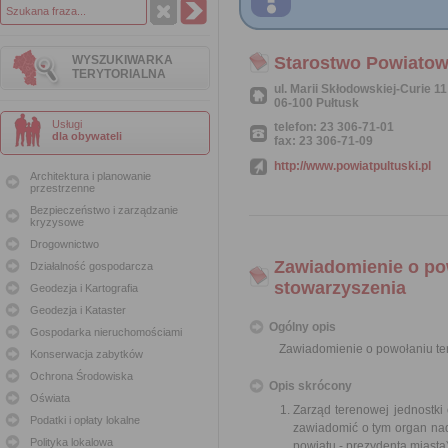
WYSZUKIWARKA
Starostwo Powiatow
TERYTORIALNA
ul. Marii Skłodowskiej-Curie 11
06-100 Pułtusk
Usługi
telefon: 23 306-71-01
dla obywateli
fax: 23 306-71-09
http://www.powiatpultuski.pl
Architektura i planowanie
przestrzenne
Bezpieczeństwo i zarządzanie
kryzysowe
Drogownictwo
Zawiadomienie o pow
Działalność gospodarcza
stowarzyszenia
Geodezja i Kartografia
Geodezja i Kataster
Ogólny opis
Gospodarka nieruchomościami
Zawiadomienie o powołaniu ter
Konserwacja zabytków
Ochrona Środowiska
Opis skrócony
Oświata
Zarząd terenowej jednostki 
Podatki i opłaty lokalne
zawiadomić o tym organ nad
Polityka lokalowa
powiatu - prezydenta miasta)