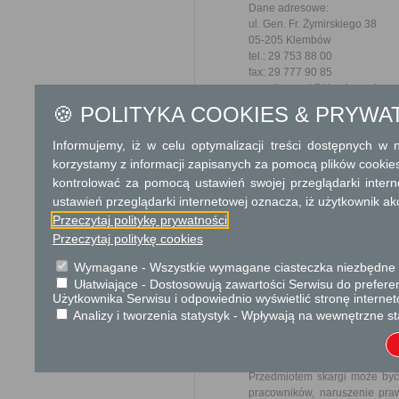
Dane adresowe:
ul. Gen. Fr. Żymirskiego 38
05-205 Klembów
tel.: 29 753 88 00
fax: 29 777 90 85
e-mail: urzad@klembow.pl
🍪 POLITYKA COOKIES & PRYWA
Godziny pracy Urzędu:
Pon: 8:00 - 17:00
Informujemy, iż w celu optymalizacji treści dostępnych w
Wt-Czw: 8:00 - 16:00
korzystamy z informacji zapisanych za pomocą plików cookie
Pt: 8:00 - 15:00
kontrolować za pomocą ustawień swojej przeglądarki inter
Dodatkowe informac
ustawień przeglądarki internetowej oznacza, iż użytkownik ak
Przeczytaj politykę prywatności
Opłata
Przeczytaj politykę cookies
Wniosek o dopisanie do spisu 
Wymagane - Wszystkie wymagane ciasteczka niezbędne do
Ułatwiające - Dostosowują zawartości Serwisu do preferen
Tryb odwoławczy
Użytkownika Serwisu i odpowiednio wyświetlić stronę interne
Analizy i tworzenia statystyk - Wpływają na wewnętrzne st
Brak
Skargi i wnioski
Przedmiotem skargi może być
pracowników, naruszenie praw