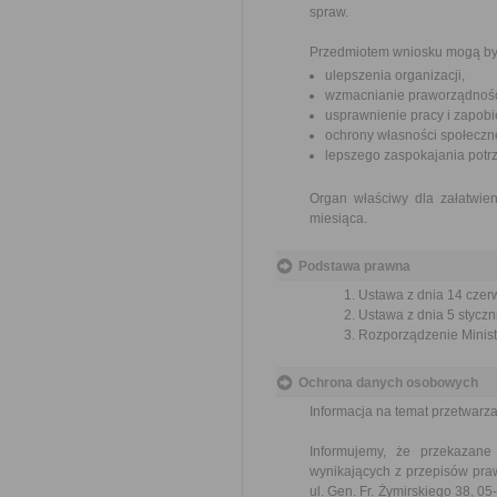
spraw.
Przedmiotem wniosku mogą by
ulepszenia organizacji,
wzmacnianie praworządnośc
usprawnienie pracy i zapob
ochrony własności społeczne
lepszego zaspokajania potrz
Organ właściwy dla załatwien
miesiąca.
Podstawa prawna
Ustawa z dnia 14 czer
Ustawa z dnia 5 styczn
Rozporządzenie Ministr
Ochrona danych osobowych
Informacja na temat przetwar
Informujemy, że przekazan
wynikających z przepisów pr
ul. Gen. Fr. Żymirskiego 38, 