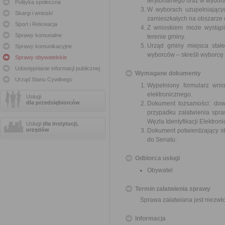
terytorialnego oraz w wybor
Polityka społeczna
W wyborach uzupełniający
Skargi i wnioski
zamieszkałych na obszarze 
Sport i Rekreacja
Z wnioskiem może wystąpić
Sprawy komunalne
terenie gminy.
Urząd gminy miejsca stał
Sprawy komunikacyjne
wyborców – skreśli wyborcę
Sprawy obywatelskie
Udostępnianie informacji publicznej
Wymagane dokumenty
Urząd Stanu Cywilnego
Wypełniony formularz wn
elektronicznego.
Usługi
dla przedsiębiorców
Dokument tożsamości: dow
przypadku załatwienia spr
Węzła Identyfikacji Elektroni
Usługi
dla instytucji,
urzędów
Dokument potwierdzający s
do Senatu.
Odbiorca usługi
Obywatel
Termin załatwienia sprawy
Sprawa załatwiana jest niezwł
Informacja