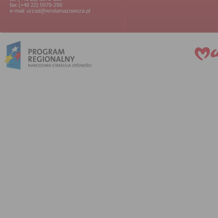
fax (+48 22) 5979-290
e-mail: urzad@wrotamazowsza.pl