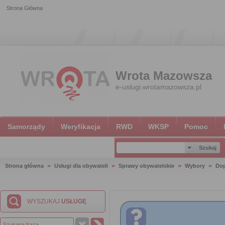
Strona Główna
Wrota Mazowsza
e-uslugi.wrotamazowsza.pl
Samorządy
Weryfikacja
RWD
WKSP
Pomoc
Strona główna
Usługi dla obywateli
Sprawy obywatelskie
Wybory
Dop
WYSZUKAJ
USŁUGĘ