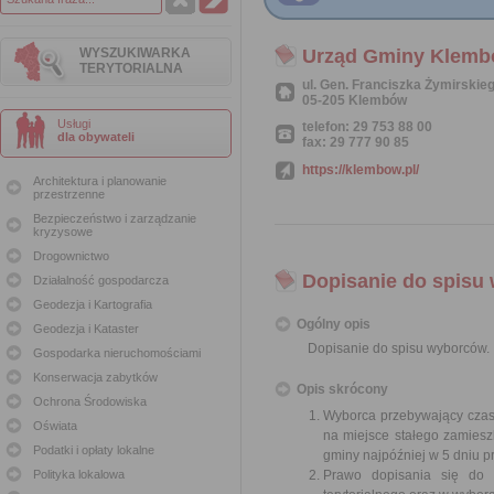
WYSZUKIWARKA
Urząd Gminy Klem
TERYTORIALNA
ul. Gen. Franciszka Żymirskie
05-205 Klembów
Usługi
telefon: 29 753 88 00
dla obywateli
fax: 29 777 90 85
https://klembow.pl/
Architektura i planowanie
przestrzenne
Bezpieczeństwo i zarządzanie
kryzysowe
Drogownictwo
Dopisanie do spisu
Działalność gospodarcza
Geodezja i Kartografia
Ogólny opis
Geodezja i Kataster
Dopisanie do spisu wyborców.
Gospodarka nieruchomościami
Konserwacja zabytków
Opis skrócony
Ochrona Środowiska
Wyborca przebywający czas
Oświata
na miejsce stałego zamies
Podatki i opłaty lokalne
gminy najpóźniej w 5 dniu 
Polityka lokalowa
Prawo dopisania się do 