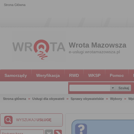
Strona Główna
Wrota Mazowsza
e-uslugi.wrotamazowsza.pl
Samorządy
Weryfikacja
RWD
WKSP
Pomoc
Strona główna
Usługi dla obywateli
Sprawy obywatelskie
Wybory
Wpi
WYSZUKAJ
USŁUGĘ