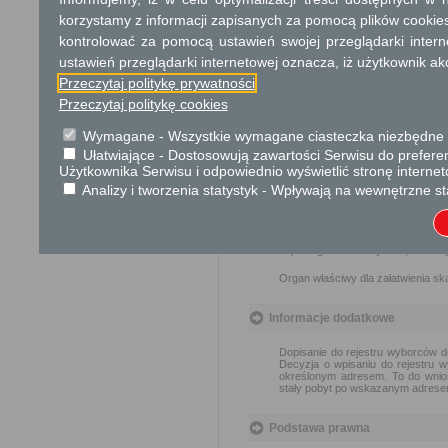
Opłata
korzystamy z informacji zapisanych za pomocą plików cookie
Wniosek o wpisanie do rejestru wy
kontrolować za pomocą ustawień swojej przeglądarki inter
ustawień przeglądarki internetowej oznacza, iż użytkownik ak
Tryb odwoławczy
Przeczytaj politykę prywatności
Przeczytaj politykę cookies
Od decyzji w sprawie odmowy wpis
pośrednictwem organu, który wydał 
Wymagane - Wszystkie wymagane ciasteczka niezbędne do
Ułatwiające - Dostosowują zawartości Serwisu do preferen
Skargi i wnioski
Użytkownika Serwisu i odpowiednio wyświetlić stronę interne
Analizy i tworzenia statystyk - Wpływają na wewnętrzne st
Przedmiotem skargi może być zan
naruszenie praworządności lub int
Przedmiotem wniosku mogą być m
zapobieganie nadużyciom, ochrony 
Organ właściwy dla załatwienia ska
Informacje dodatkowe
Dopisanie do rejestru wyborców do
Decyzja o wpisaniu do rejestru
określonym adresem. To do wnio
stały pobyt po wskazanym adrese
Podstawa prawna