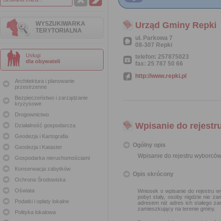
WYSZUKIWARKA
Urząd Gminy Repki
TERYTORIALNA
ul. Parkowa 7
08-307 Repki
Usługi
telefon: 257875023
dla obywateli
fax: 25 787 50 66
http://www.repki.pl
Architektura i planowanie
przestrzenne
Bezpieczeństwo i zarządzanie
kryzysowe
Drogownictwo
Wpisanie do rejest
Działalność gospodarcza
Geodezja i Kartografia
Ogólny opis
Geodezja i Kataster
Wpisanie do rejestru wyborcó
Gospodarka nieruchomościami
Konserwacja zabytków
Opis skrócony
Ochrona Środowiska
Oświata
Wniosek o wpisanie do rejestru 
pobyt stały, osoby nigdzie nie 
Podatki i opłaty lokalne
adresem niż adres ich stałego za
zamieszkujący na terenie gminy.
Polityka lokalowa