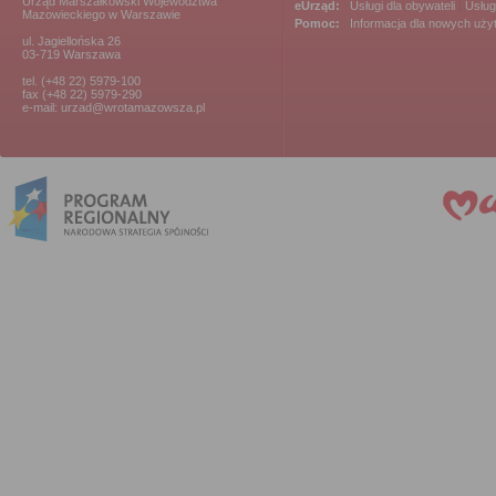
Urząd Marszałkowski Województwa
eUrząd:
Usługi dla obywateli
|
Usług
Mazowieckiego w Warszawie
Pomoc:
Informacja dla nowych uż
ul. Jagiellońska 26
03-719 Warszawa
tel. (+48 22) 5979-100
fax (+48 22) 5979-290
e-mail: urzad@wrotamazowsza.pl