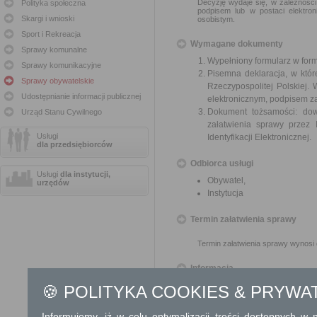
Decyzję wydaje się, w zależnośc
Polityka społeczna
podpisem lub w postaci elektro
Skargi i wnioski
osobistym.
Sport i Rekreacja
Wymagane dokumenty
Sprawy komunalne
Wypełniony formularz w form
Sprawy komunikacyjne
Pisemna deklaracja, w któ
Sprawy obywatelskie
Rzeczypospolitej Polskiej
Udostępnianie informacji publicznej
elektronicznym, podpisem z
Dokument tożsamości: dow
Urząd Stanu Cywilnego
załatwienia sprawy przez 
Usługi
Identyfikacji Elektronicznej.
dla przedsiębiorców
Odbiorca usługi
Usługi
dla instytucji,
Obywatel,
urzędów
Instytucja
Termin załatwienia sprawy
Termin załatwienia sprawy wynosi 
Informacja
🍪 POLITYKA COOKIES & PRYWA
Dodatkowe informac
Informujemy, iż w celu optymalizacji treści dostępnych w