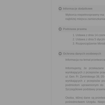
Informacje dodatkowe
Wyborca niepełnosprawny ma p
najbliżej miejsca zamieszkani
Podstawa prawna
Ustawa z dnia 14 czer
Ustawa z dnia 5 styczn
Rozporządzenie Ministr
Ochrona danych osobowych
Informacja na temat przetwar
Informujemy, że przekazan
wynikających z przepisów pr
ul. Gen. Fr. Żymirskiego 38, 
wynikających z przepisów p
podmiotom uprawnionym do ic
Szczegółowe podstawy prawne
Osoba, której dane są przet
pośrednictwem Urzędu. Niepo