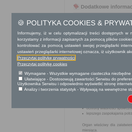
Dodatkowe informac
Opłata
🍪 POLITYKA COOKIES & PRYWA
Wniosek jest wolny od opłat.
Informujemy, iż w celu optymalizacji treści dostępnych w
Tryb odwoławczy
korzystamy z informacji zapisanych za pomocą plików cookie
Brak
kontrolować za pomocą ustawień swojej przeglądarki inter
ustawień przeglądarki internetowej oznacza, iż użytkownik ak
Skargi i wnioski
Przeczytaj politykę prywatności
Przeczytaj politykę cookies
Przedmiotem skargi może być
pracowników, naruszenie praw
Wymagane - Wszystkie wymagane ciasteczka niezbędne do
spraw.
Ułatwiające - Dostosowują zawartości Serwisu do preferen
Użytkownika Serwisu i odpowiednio wyświetlić stronę interne
Przedmiotem wniosku mogą by
Analizy i tworzenia statystyk - Wpływają na wewnętrzne st
ulepszenia organizacji,
wzmacnianie praworządnośc
usprawnienie pracy i zapob
ochrony własności społeczne
lepszego zaspokajania potrz
Organ właściwy dla załatwien
miesiąca.