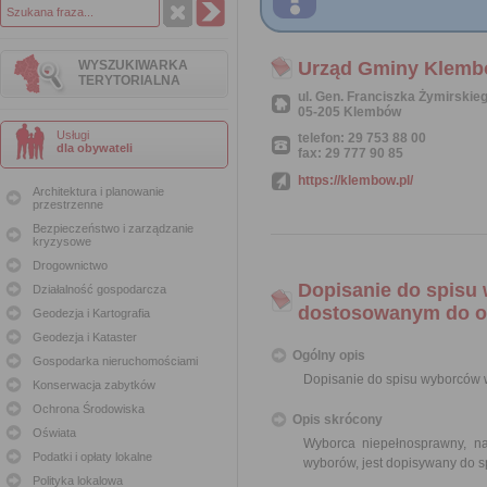
WYSZUKIWARKA
Urząd Gminy Klem
TERYTORIALNA
ul. Gen. Franciszka Żymirskie
05-205 Klembów
Usługi
telefon: 29 753 88 00
dla obywateli
fax: 29 777 90 85
https://klembow.pl/
Architektura i planowanie
przestrzenne
Bezpieczeństwo i zarządzanie
kryzysowe
Drogownictwo
Dopisanie do spisu
Działalność gospodarcza
dostosowanym do o
Geodezja i Kartografia
Geodezja i Kataster
Ogólny opis
Gospodarka nieruchomościami
Dopisanie do spisu wyborców
Konserwacja zabytków
Ochrona Środowiska
Opis skrócony
Oświata
Wyborca niepełnosprawny, n
Podatki i opłaty lokalne
wyborów, jest dopisywany do 
Polityka lokalowa