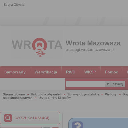
Strona Główna
Wrota Mazowsza
e-uslugi.wrotamazowsza.pl
Samorządy
Weryfikacja
RWD
WKSP
Pomoc
Strona główna
Usługi dla obywateli
Sprawy obywatelskie
Wybory
Dop
niepełnosprawnych
Urząd Gminy Klembów
WYSZUKAJ
USŁUGĘ