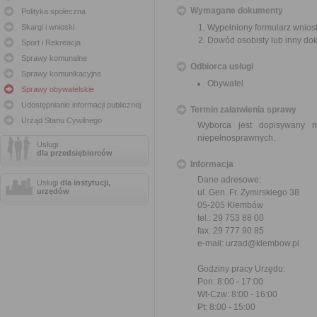
Wymagane dokumenty
Polityka społeczna
Skargi i wnioski
Wypełniony formularz wnios
Dowód osobisty lub inny do
Sport i Rekreacja
Sprawy komunalne
Odbiorca usługi
Sprawy komunikacyjne
Obywatel
Sprawy obywatelskie
Udostępnianie informacji publicznej
Termin załatwienia sprawy
Urząd Stanu Cywilnego
Wyborca jest dopisywany 
niepełnosprawnych.
Usługi
dla przedsiębiorców
Informacja
Dane adresowe:
Usługi
dla instytucji,
urzędów
ul. Gen. Fr. Żymirskiego 38
05-205 Klembów
tel.: 29 753 88 00
fax: 29 777 90 85
e-mail: urzad@klembow.pl
Godziny pracy Urzędu:
Pon: 8:00 - 17:00
Wt-Czw: 8:00 - 16:00
Pt: 8:00 - 15:00