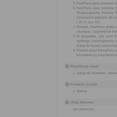
Pani/Pana dane osobowe ni
Pani/Pana dane osobowe bę
Rozporządzeniu Prezesa Rad
rzeczowych wykazów akt oraz
r. Nr 14, poz. 67).
Posiada Pani/Panu prawo d
usunięcia , uzupełnienie ni
W przypadku, gdy uzna Pa
ogólnego rozporządzenia o
skargi do organu nadzorcze
Podanie przez Panią/Pana 
konsekwencją niepodania dan
Klasyfikacje usługi
Usługi dla obywateli - Spra
Kategorie życiowe
Wybory
Słowa kluczowe
spis wyborców