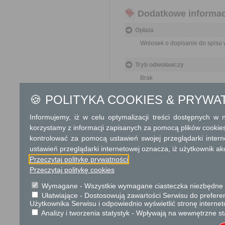
Dodatkowe informac
Opłata
Wniosek o dopisanie do spisu 
Tryb odwoławczy
Brak
🍪 POLITYKA COOKIES & PRYWA
Skargi i wnioski
Przedmiotem skargi może być
Informujemy, iż w celu optymalizacji treści dostępnych w
pracowników, naruszenie praw
korzystamy z informacji zapisanych za pomocą plików cookie
spraw.
kontrolować za pomocą ustawień swojej przeglądarki inter
ustawień przeglądarki internetowej oznacza, iż użytkownik ak
Przedmiotem wniosku mogą by
Przeczytaj politykę prywatności
ulepszenia organizacji,
wzmacnianie praworządnośc
Przeczytaj politykę cookies
usprawnienie pracy i zapob
Wymagane - Wszystkie wymagane ciasteczka niezbędne do
ochrony własności społeczne
Ułatwiające - Dostosowują zawartości Serwisu do preferen
lepszego zaspokajania potrz
Użytkownika Serwisu i odpowiednio wyświetlić stronę interne
Analizy i tworzenia statystyk - Wpływają na wewnętrzne st
Organ właściwy dla załatwien
miesiąca.