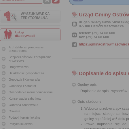
WYSZUKIWARKA
Urząd Gminy Ostró
TERYTORIALNA
ul. gen. Władysława Sikorskie
07-300 Ostrów Mazowiecka
Usługi
telefon: (29) 74 68 600
dla obywateli
fax: (29) 74 68 600
https://gminaostrowmazowieck
Architektura i planowanie
przestrzenne
Bezpieczeństwo i zarządzanie
kryzysowe
Drogownictwo
Dopisanie do spisu
Działalność gospodarcza
Geodezja i Kartografia
Ogólny opis
Geodezja i Kataster
Dopisanie do spisu wyborców.
Gospodarka nieruchomościami
Konserwacja zabytków
Opis skrócony
Ochrona Środowiska
Wyborca przebywający czas
Oświata
na miejsce stałego zamies
Podatki i opłaty lokalne
gminy najpóźniej w 5 dniu 
Polityka lokalowa
Prawo dopisania się do 