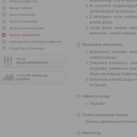
terytorialnego oraz w wybor
Polityka społeczna
W wyborach uzupełniający
Skargi i wnioski
zamieszkałych na obszarze 
Sport i Rekreacja
Z wnioskiem może wystąpić
Sprawy komunalne
terenie gminy.
Urząd gminy miejsca stał
Sprawy komunikacyjne
wyborców – skreśli wyborcę
Sprawy obywatelskie
Udostępnianie informacji publicznej
Wymagane dokumenty
Urząd Stanu Cywilnego
Wypełniony formularz wn
elektronicznego.
Usługi
dla przedsiębiorców
Dokument tożsamości: dow
przypadku załatwienia spr
Węzła Identyfikacji Elektroni
Usługi
dla instytucji,
urzędów
Dokument potwierdzający s
do Senatu.
Odbiorca usługi
Obywatel
Termin załatwienia sprawy
Sprawa załatwiana jest niezwł
Informacja