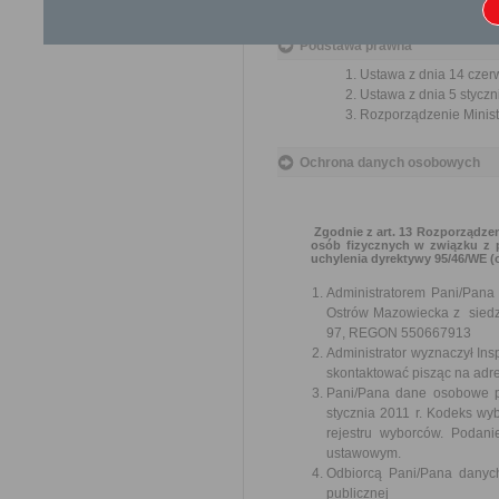
Podstawa prawna
Ustawa z dnia 14 czer
Ustawa z dnia 5 styczn
Rozporządzenie Ministr
Ochrona danych osobowych
Zgodnie z art. 13 Rozporządzen
osób fizycznych w związku z
uchylenia dyrektywy 95/46/WE (
Administratorem Pani/Pana
Ostrów Mazowiecka z siedz
97, REGON 550667913
Administrator wyznaczył I
skontaktować pisząc na adre
Pani/Pana dane osobowe p
stycznia 2011 r. Kodeks wybo
rejestru wyborców. Podan
ustawowym.
Odbiorcą Pani/Pana danych
publicznej