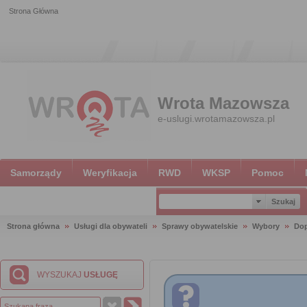
Strona Główna
Wrota Mazowsza
e-uslugi.wrotamazowsza.pl
Samorządy
Weryfikacja
RWD
WKSP
Pomoc
Strona główna
Usługi dla obywateli
Sprawy obywatelskie
Wybory
Dop
WYSZUKAJ
USŁUGĘ