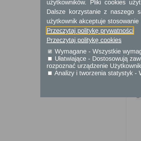
użytkowników. Pliki cookies uż
Sprawy komunikacyjne
Sprawy obywatelskie
Dalsze korzystanie z naszego s
Udostępnianie informacji publicznej
użytkownik akceptuje stosowanie 
Urząd Stanu Cywilnego
Przeczytaj politykę prywatności
Usługi
dla przedsiębiorców
Przeczytaj politykę cookies
Usługi
dla instytucji,
Wymagane - Wszystkie wymagan
urzędów
Ułatwiające - Dostosowują zawa
rozpoznać urządzenie Użytkownika
Analizy i tworzenia statystyk 