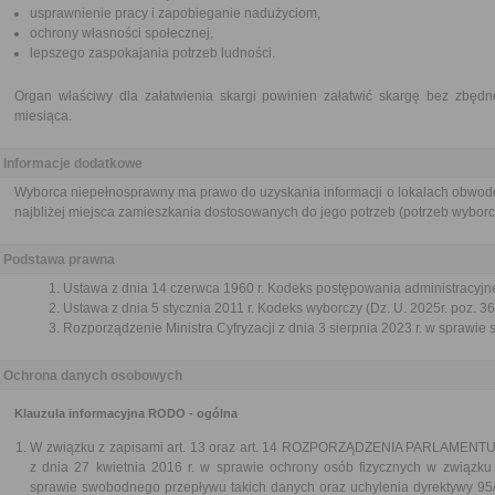
usprawnienie pracy i zapobieganie nadużyciom,
ochrony własności społecznej,
lepszego zaspokajania potrzeb ludności.
Organ właściwy dla załatwienia skargi powinien załatwić skargę bez zbędne
miesiąca.
Informacje dodatkowe
Wyborca niepełnosprawny ma prawo do uzyskania informacji o lokalach obwodo
najbliżej miejsca zamieszkania dostosowanych do jego potrzeb (potrzeb wybor
Podstawa prawna
Ustawa z dnia 14 czerwca 1960 r. Kodeks postępowania administracyjne
Ustawa z dnia 5 stycznia 2011 r. Kodeks wyborczy (Dz. U. 2025r. poz. 36
Rozporządzenie Ministra Cyfryzacji z dnia 3 sierpnia 2023 r. w sprawie 
Ochrona danych osobowych
Klauzula informacyjna RODO - ogólna
W związku z zapisami art. 13 oraz art. 14 ROZPORZĄDZENIA PARLAMEN
z dnia 27 kwietnia 2016 r. w sprawie ochrony osób fizycznych w związk
sprawie swobodnego przepływu takich danych oraz uchylenia dyrektywy 95