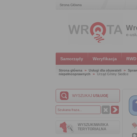
Strona Główna
Wr
e-usl
Samorządy
Weryfikacja
RWD
Strona główna
Usługi dla obywateli
Spraw
niepełnosprawnych
Urząd Gminy Siedlce
WYSZUKAJ
USŁUGĘ
WYSZUKIWARKA
TERYTORIALNA