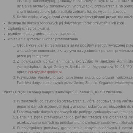
instrukcji kancelaryjnej, jednolitych rzeczowych wykazów akt oraz i
działania archiwów zakładowych. W przypadku przetwarzania na pod
chwili ustania celu w jakim została zebrana lub do wycofania zgody.
Każda osoba,
z wyjątkami zastrzeżonymi przepisami prawa
, ma możl
dostępu do danych osobowych jej dotyczących oraz otrzymania ich kopii,
żądania ich sprostowania,
usunięcia lub ograniczenia przetwarzania,
wniesienia sprzeciwu wobec przetwarzania.
Osoba której dane przetwarzane są na podstawie zgody wyrażonej przez
w dowolnym momencie, bez wpływu na zgodność z prawem przetwarzan
przed jej cofnięciem.
Z powyższych uprawnień można skorzystać w siedzibie Administra
Administratora: Urząd Gminy w Siedlcach, ul. Asłanowicza 10, 08-110 
adres:
iod-sk@tbdsiedlce.pl
.
Przysługuje Państwu prawo wniesienia skargi do organu nadzorc
Państwa danych osobowych przez Gminę Siedlce. Organem właściwym dl
Prezes Urzędu Ochrony Danych Osobowych, ul. Stawki 2, 00-193 Warszawa
W zależności od czynności przetwarzania, której poddawane są Państ
podanie danych osobowych jest wymogiem ustawowym, niezbędne do rea
Przetwarzanie danych osobowych nie podlega zautomatyzowanemu pode
Dane nie będą przekazywane do państw trzecich ani organizacji m
przekazywania danych na podstawie umów międzynarodowych, których s
O szczegółach podstawy gromadzenia danych osobowych i ewentu