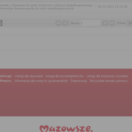
iosek o dopisanie do spisu wyborców wyborcy niepełnosprawnego
18-12-2013 12:13:20
obwodzie dostosowanym do osób niepełnosprawnych
Pokaż 
Strona 
eUrząd:
Usługi dla obywateli
|
Usługi dla przedsiębiorców
|
Usługi dla instytucji i urzędów
Pomoc:
Informacja dla nowych użytkowników
|
Rejestracja
|
Wszystkie tematy pomocy