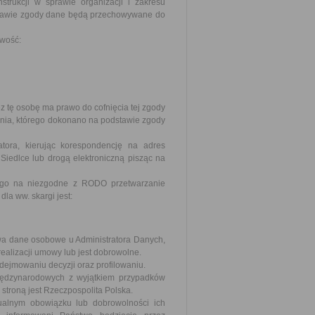
nstrukcji w sprawie organizacji i zakresu
stawie zgody dane będą przechowywane do
iwość:
 tę osobę ma prawo do cofnięcia tej zgody
ia, którego dokonano na podstawie zgody
tora, kierując korespondencję na adres
Siedlce lub drogą elektroniczną pisząc na
zego na niezgodne z RODO przetwarzanie
a ww. skargi jest:
wa dane osobowe u Administratora Danych,
lizacji umowy lub jest dobrowolne.
jmowaniu decyzji oraz profilowaniu.
iędzynarodowych z wyjątkiem przypadków
troną jest Rzeczpospolita Polska.
alnym obowiązku lub dobrowolności ich