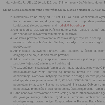
danych) (Dz. U. UE. z 2016 r., L 119, poz. 1) informujemy, że Administratore
Gmina Siedlce, reprezentowana przez Wójta Gminy Siedlce z siedzibą: ul. Asłanowicz
Informujemy że na mocy art. 37 ust. 1 lit. a) RODO Administrator wy
Pana Stefana Książka, który w jego imieniu nadzoruje sferę prze
kontaktować się pod adresem mail:
iod-sk@tbdsiedlce.pl
.
Gmina Siedlce przetwarza Państwa dane w celu realizacji zadań pu
oraz zadań realizowanych w interesie publicznym.
Podstawa prawna przetwarzania Państwa danych wynika z szeregu u
ustawowo zleconych Gminie Siedlce, zawartych umów oraz zgód 
przetwarzane.
Administrator przetwarza Państwa dane osobowe w ściśle określo
osiągnięcia celów, o których mowa powyżej.
Administrator na mocy przepisów prawa uprawniony jest do pozyski
zasobów (rejestrów) administracji publicznej.
W szczególnych sytuacjach Administrator może przekazać/powierzyć
przekazania/powierzenia danych są przepisy prawa (np. inne jed
administracja skarbowa, instytucje związane z obsługą szeroko pojęty
obsługą sfery socjalnej – m.in. ZUS, PFRON, GOPS/MOPS) lub umow
podmiotami świadczącymi usługi na rzecz Administratora. Odbiorcą d
na podstawie przepisów prawa lub podmioty świadczące usługi Admini
Dane osobowe przetwarzane przez Gminę Siedlce przechowywane będą 
dla jakiego zostały zebrane, zgodnie z terminami archiwizacji 
obowiązującego prawa, w tym Rozporządzenie Prezesa Rady Ministr