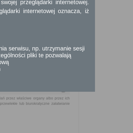
ojej przeglądarki internetowej.
ądarki internetowej oznacza, iż
ie głosowania dostosowanym dla osób
 serwisu, np. utrzymanie sesji
gólności pliki te pozwalają
tową
n
ań przez właściwe organy albo przez ich
rzewlekłe lub biurokratyczne załatwianie