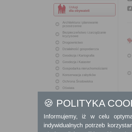
Usługi
dla obywateli
Architektura i planowanie
przestrzenne
Bezpieczeństwo i zarządzanie
kryzysowe
Drogownictwo
Działalność gospodarcza
Geodezja i Kartografia
Geodezja i Kataster
Gospodarka nieruchomościami
Konserwacja zabytków
Ochrona Środowiska
Oświata
Podatki i opłaty lokalne
🍪 POLITYKA CO
Polityka lokalowa
Polityka społeczna
Skargi i wnioski
Informujemy, iż w celu optyma
Sport i Rekreacja
indywidualnych potrzeb korzyst
Sprawy komunalne