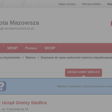
Mapa serwisu
Wersja mobilna
Rej
ota Mazowsza
ugi.wrotamazowsza.pl
WKSP
Pomoc
MCOP
y obywatelskie
Wybory
Dopisanie do spisu wyborców wyborcy niepełnospr
URZĄD GMINY SIEDLCE
Wybierz formularz z listy formularzy na do
Urząd Gminy Siedlce
ul. Asłanowicza 10