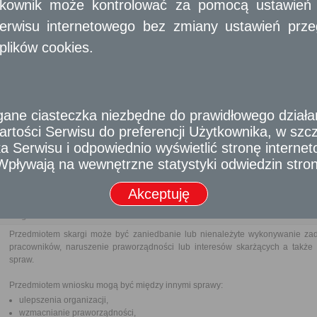
ytkownik może kontrolować za pomocą ustawień sw
Termin załatwienia sprawy
erwisu internetowego bez zmiany ustawień przegl
Wyborca jest dopisywany niezwłocznie do spisu wyborców w obwodz
niepełnosprawnych.
plików cookies.
Informacja
Dodatkowe informacje
e ciasteczka niezbędne do prawidłowego działania
Opłata
rtości Serwisu do preferencji Użytkownika, w szcze
Wniosek jest wolny od opłat.
 Serwisu i odpowiednio wyświetlić stronę interne
- Wpływają na wewnętrzne statystyki odwiedzin stro
Tryb odwoławczy
Brak
Akceptuję
Skargi i wnioski
Przedmiotem skargi może być zaniedbanie lub nienależyte wykonywanie zad
pracowników, naruszenie praworządności lub interesów skarżących a także p
spraw.
Przedmiotem wniosku mogą być między innymi sprawy:
ulepszenia organizacji,
wzmacnianie praworządności,