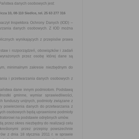
m Państwa danych osobowych jest:
a 10, 08-110 Siedlce, tel. 25 63 277 316
znaczył Inspektora Ochrony Danych (IOD) –
twarzania danych osobowych. Z IOD można
blicznych wynikających z przepisów prawa
staw i rozporządzeń, obowiązków i zadań
wyrażonych przez osobę której dane są
nym, minimalnym zakresie niezbędnym do
wania i przetwarzania danych osobowych z
 Państwa dane innym podmiotom. Podstawą
nostki gminne, wymiar sprawiedliwości,
ch funduszy unijnych, podmioty związane z
y powierzenia danych do przetwarzania z
anych osobowych będą uprawnione podmioty
stratorowi na podstawie odrębnych umów.
przez okres niezbędny do realizacji celu
określonymi przez przepisy powszechnie
ów z dnia 18 stycznia 2011 r. w sprawie