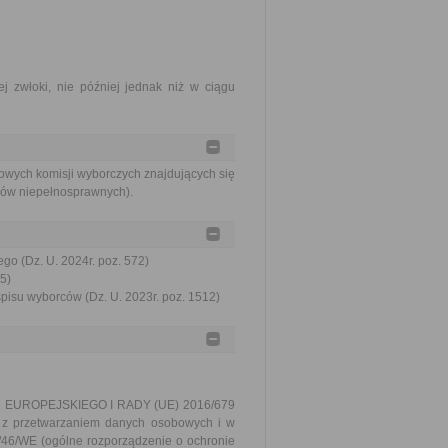
j zwłoki, nie później jednak niż w ciągu
wych komisji wyborczych znajdujących się
ców niepełnosprawnych).
go (Dz. U. 2024r. poz. 572)
5)
spisu wyborców (Dz. U. 2023r. poz. 1512)
TU EUROPEJSKIEGO I RADY (UE) 2016/679
u z przetwarzaniem danych osobowych i w
/46/WE (ogólne rozporządzenie o ochronie