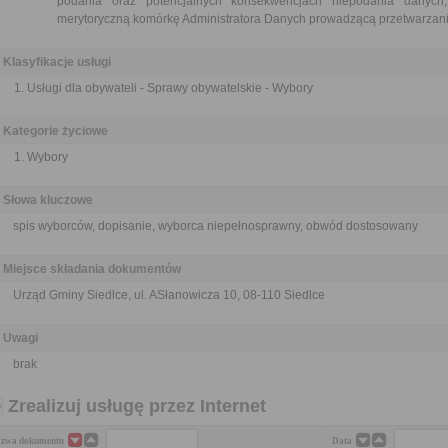
podania oraz potencjalnych konsekwencjach niepodania danych
merytoryczną komórkę Administratora Danych prowadzącą przetwarzanie
Klasyfikacje usługi
Usługi dla obywateli - Sprawy obywatelskie - Wybory
Kategorie życiowe
Wybory
Słowa kluczowe
spis wyborców, dopisanie, wyborca niepełnosprawny, obwód dostosowany
Miejsce składania dokumentów
Urząd Gminy Siedlce, ul. ASłanowicza 10, 08-110 Siedlce
Uwagi
brak
Zrealizuj usługę przez Internet
zwa dokumentu
Data