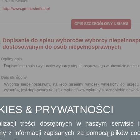
08-110 Siedlce
http://www.gminasiedlce.pl
OPIS SZCZEGÓŁOWY USŁUGI
Dopisanie do spisu wyborców wyborcy niepełnos
dostosowanym do osób niepełnosprawnych
Ogólny opis
Dopisanie do spisu wyborców wyborcy niepełnosprawnego w obwodzie dosto
Opis skrócony
Wyborca niepełnosprawny, na jego pisemny wniosek wniesiony do urzędu
wyborów, jest dopisywany do spisu wyborców w wybranym przez siebie obwodz
Wymagane dokumenty
OKIES & PRYWATNOŚCI
Wypełniony formularz wniosku.
Dowód osobisty lub inny dokument tożsamości (do wglądu).
lizacji treści dostępnych w naszym serwisie
Odbiorca usługi
amy z informacji zapisanych za pomocą plików co
Obywatel