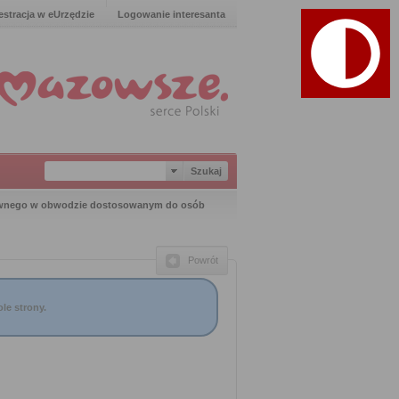
estracja w eUrzędzie
Logowanie interesanta
awnego w obwodzie dostosowanym do osób
Powrót
le strony.