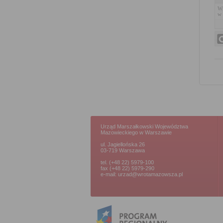
Wn
w 
Urząd Marszałkowski Województwa
Mazowieckiego w Warszawie
ul. Jagiellońska 26
03-719 Warszawa
tel. (+48 22) 5979-100
fax (+48 22) 5979-290
e-mail: urzad@wrotamazowsza.pl