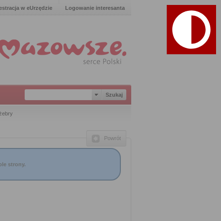
estracja w eUrzędzie
Logowanie interesanta
żebry
Powrót
le strony.