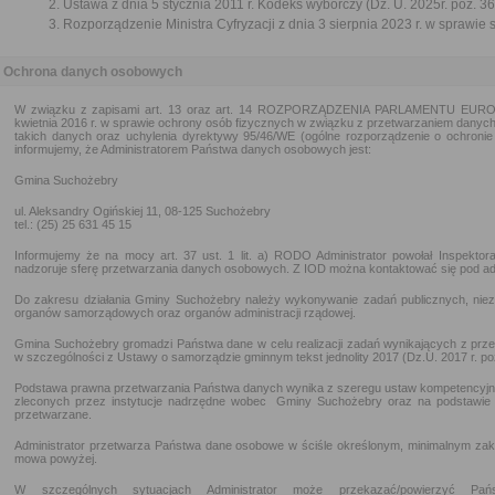
Ustawa z dnia 5 stycznia 2011 r. Kodeks wyborczy (Dz. U. 2025r. poz. 36
Rozporządzenie Ministra Cyfryzacji z dnia 3 sierpnia 2023 r. w sprawie 
Ochrona danych osobowych
W związku z zapisami art. 13 oraz art. 14 ROZPORZĄDZENIA PARLAMENTU EURO
kwietnia 2016 r. w sprawie ochrony osób fizycznych w związku z przetwarzaniem dany
takich danych oraz uchylenia dyrektywy 95/46/WE (ogólne rozporządzenie o ochronie 
informujemy, że Administratorem Państwa danych osobowych jest:
Gmina Suchożebry
ul. Aleksandry Ogińskiej 11, 08-125 Suchożebry
tel.: (25) 25 631 45 15
Informujemy że na mocy art. 37 ust. 1 lit. a) RODO Administrator powołał Inspekto
nadzoruje sferę przetwarzania danych osobowych. Z IOD można kontaktować się pod a
Do zakresu działania Gminy Suchożebry należy wykonywanie zadań publicznych, nie
organów samorządowych oraz organów administracji rządowej.
Gmina Suchożebry gromadzi Państwa dane w celu realizacji zadań wynikających z prz
w szczególności z Ustawy o samorządzie gminnym tekst jednolity 2017 (Dz.U. 2017 r. po
Podstawa prawna przetwarzania Państwa danych wynika z szeregu ustaw kompetencyjn
zleconych przez instytucje nadrzędne wobec Gminy Suchożebry oraz na podstawie
przetwarzane.
Administrator przetwarza Państwa dane osobowe w ściśle określonym, minimalnym zakr
mowa powyżej.
W szczególnych sytuacjach Administrator może przekazać/powierzyć P