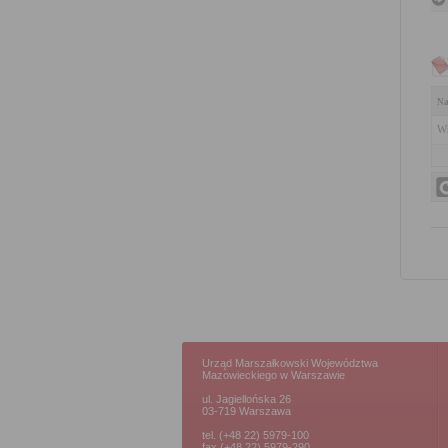
Na
Wn
Urząd Marszałkowski Województwa
Mazowieckiego w Warszawie
ul. Jagiellońska 26
03-719 Warszawa
tel. (+48 22) 5979-100
fax (+48 22) 5979-290