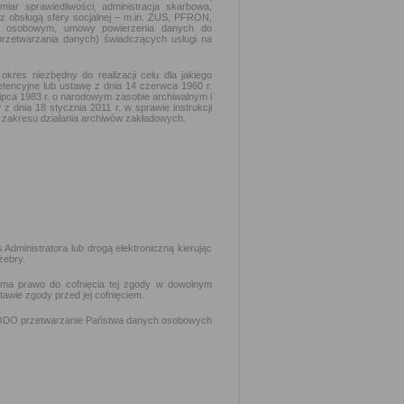
iar sprawiedliwości, administracja skarbowa,
 z obsługą sfery socjalnej – m.in. ZUS, PFRON,
m osobowym, umowy powierzenia danych do
 przetwarzania danych) świadczących usługi na
es niezbędny do realizacji celu dla jakiego
etencyjne lub ustawę z dnia 14 czerwca 1960 r.
lipca 1983 r. o narodowym zasobie archiwalnym i
 dnia 18 stycznia 2011 r. w sprawie instrukcji
 i zakresu działania archiwów zakładowych.
dministratora lub drogą elektroniczną kierując
żebry.
 ma prawo do cofnięcia tej zgody w dowolnym
wie zgody przed jej cofnięciem.
 RODO przetwarzanie Państwa danych osobowych