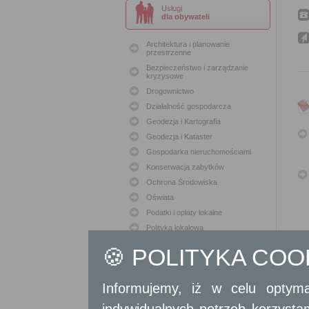
Usługi
dla obywateli
Architektura i planowanie
przestrzenne
Bezpieczeństwo i zarządzanie
kryzysowe
Drogownictwo
Działalność gospodarcza
Geodezja i Kartografia
Geodezja i Kataster
Gospodarka nieruchomościami
Konserwacja zabytków
Ochrona Środowiska
Oświata
Podatki i opłaty lokalne
Polityka lokalowa
Polityka społeczna
🍪 POLITYKA CO
Skargi i wnioski
Sport i Rekreacja
Informujemy, iż w celu optyma
Sprawy komunalne
Sprawy komunikacyjne