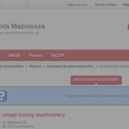
Mapa serwisu
Wersja mobilna
Rej
ota Mazowsza
ugi.wrotamazowsza.pl
WKSP
Pomoc
MCOP
y obywatelskie
Wybory
Dopisanie do spisu wyborców.
Urząd Gminy Sucho
URZĄD GMINY SUCHOŻEBRY
Wybierz formularz z listy formularzy na do
Urząd Gminy Suchożebry
ul. Ogińskiej 11
08-125 Suchożebry