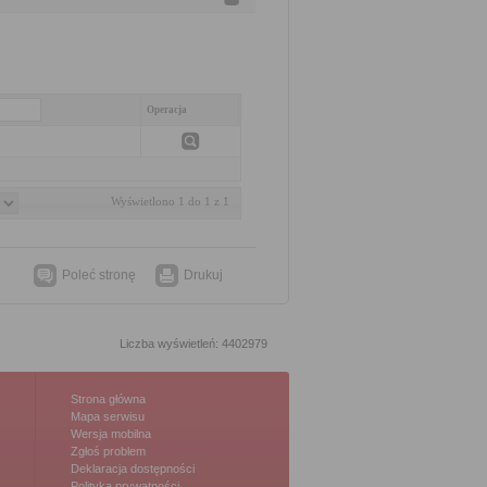
Operacja
Wyświetlono 1 do 1 z 1
Poleć stronę
Drukuj
Liczba wyświetleń: 4402979
Strona główna
Mapa serwisu
Wersja mobilna
Zgłoś problem
Deklaracja dostępności
Polityka prywatności