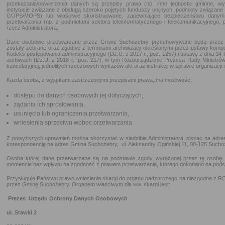
przekazania/powierzenia danych są przepisy prawa (np. inne jednostki gminne, wym
instytucje związane z obsługą szeroko pojętych funduszy unijnych, podmioty związane
GOPS/MOPS) lub właściwie skonstruowane, zapewniające bezpieczeństwo dany
przetwarzania (np. z podmiotami sektora teleinformatycznego i telekomunikacyjnego,
rzecz Administratora.
Dane osobowe przetwarzane przez Gminę Suchożebry przechowywane będą przez okr
zostały zebrane oraz zgodnie z terminami archiwizacji określonymi przez ustawy komp
Kodeks postępowania administracyjnego (Dz.U. z 2017 r., poz. 1257) i ustawę z dnia 14 
archiwach (Dz.U. z 2018 r., poz. 217), w tym Rozporządzenie Prezesa Rady Ministrów z
kancelaryjnej, jednolitych rzeczowych wykazów akt oraz instrukcji w sprawie organizacji
Każda osoba, z wyjątkami zastrzeżonymi przepisami prawa, ma możliwość:
dostępu do danych osobowych jej dotyczących,
żądania ich sprostowania,
usunięcia lub ograniczenia przetwarzania,
wniesienia sprzeciwu wobec przetwarzania.
Z powyższych uprawnień można skorzystać w siedzibie Administratora, pisząc na adres A
korespondencję na adres Gmina Suchożebry, ul. Aleksandry Ogińskiej 11, 08-125 Sucho
Osoba której dane przetwarzane są na podstawie zgody wyrażonej przez tę osobę
momencie bez wpływu na zgodność z prawem przetwarzania, którego dokonano na podsta
Przysługuje Państwu prawo wniesienia skargi do organu nadzorczego na niezgodne z
przez Gminę Suchożebry. Organem właściwym dla ww. skargi jest:
Prezes Urzędu Ochrony Danych Osobowych
ul. Stawki 2