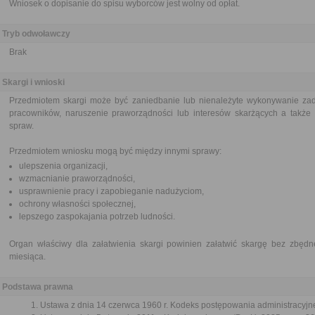
Wniosek o dopisanie do spisu wyborców jest wolny od opłat.
Tryb odwoławczy
Brak
Skargi i wnioski
Przedmiotem skargi może być zaniedbanie lub nienależyte wykonywanie zad
pracowników, naruszenie praworządności lub interesów skarżących a także p
spraw.
Przedmiotem wniosku mogą być między innymi sprawy:
ulepszenia organizacji,
wzmacnianie praworządności,
usprawnienie pracy i zapobieganie nadużyciom,
ochrony własności społecznej,
lepszego zaspokajania potrzeb ludności.
Organ właściwy dla załatwienia skargi powinien załatwić skargę bez zbędne
miesiąca.
Podstawa prawna
Ustawa z dnia 14 czerwca 1960 r. Kodeks postępowania administracyjne