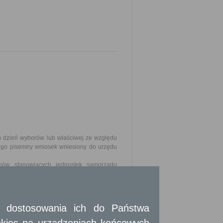
 dzień wyborów lub właściwej ze względu
jego pisemny wniosek wniesiony do urzędu
nów stanowiących jednostek samorządu
a zastosowanie tylko do wyborców stale
wybory uzupełniające.
stałego zameldowania), przebywający na
 i dostosowania ich do Państwa
go zawiadomienia o dopisaniu do spisu