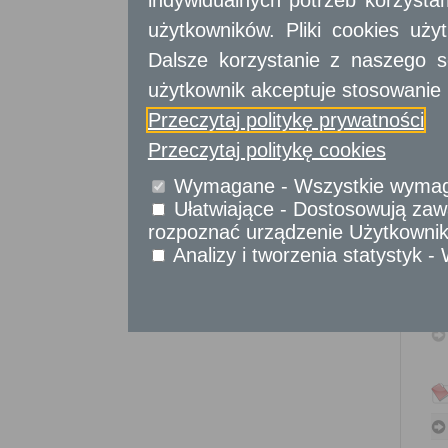
indywidualnych potrzeb korzyst
Sprawy obywatelskie
użytkowników. Pliki cookies uż
Udostępnianie informacji publicznej
Dalsze korzystanie z naszego s
Urząd Stanu Cywilnego
użytkownik akceptuje stosowanie 
Usługi
dla przedsiębiorców
Przeczytaj politykę prywatności
Przeczytaj politykę cookies
Usługi
dla instytucji,
urzędów
Wymagane - Wszystkie wymagan
Ułatwiające - Dostosowują zawa
rozpoznać urządzenie Użytkownika
Analizy i tworzenia statystyk 