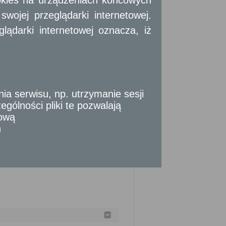
okies na urządzeniach końcowych
ojej przeglądarki internetowej.
ądarki internetowej oznacza, iż
mie pisemnej, albo w formie dokumentu
otwierdzający tożsamość (do wglądu), w
wcy następuje za pośrednictwem Krajowego
czego w wypadku uzupełniających wyborów
 serwisu, np. utrzymanie sesji
gólności pliki te pozwalają
tową
n