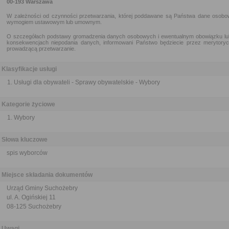
00-193 Warszawa
W zależności od czynności przetwarzania, której poddawane są Państwa dane osob
wymogiem ustawowym lub umownym.
O szczegółach podstawy gromadzenia danych osobowych i ewentualnym obowiązku lub 
konsekwencjach niepodania danych, informowani Państwo będziecie przez meryto
prowadzącą przetwarzanie.
Klasyfikacje usługi
Usługi dla obywateli - Sprawy obywatelskie - Wybory
Kategorie życiowe
Wybory
Słowa kluczowe
spis wyborców
Miejsce składania dokumentów
Urząd Gminy Suchożebry
ul. A. Ogińskiej 11
08-125 Suchożebry
Uwagi