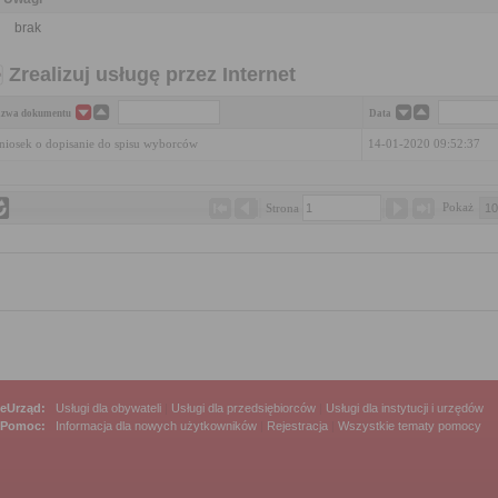
brak
Zrealizuj usługę przez Internet
zwa dokumentu
Data
iosek o dopisanie do spisu wyborców
14-01-2020 09:52:37
Pokaż 
Strona 
eUrząd:
Usługi dla obywateli
|
Usługi dla przedsiębiorców
|
Usługi dla instytucji i urzędów
Pomoc:
Informacja dla nowych użytkowników
|
Rejestracja
|
Wszystkie tematy pomocy