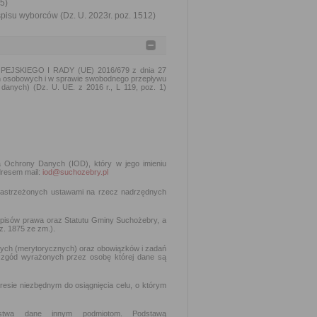
5)
spisu wyborców (Dz. U. 2023r. poz. 1512)
PEJSKIEGO I RADY (UE) 2016/679 z dnia 27
ch osobowych i w sprawie swobodnego przepływu
danych) (Dz. U. UE. z 2016 r., L 119, poz. 1)
ra Ochrony Danych (IOD), który w jego imieniu
dresem mail:
iod@suchozebry.pl
zastrzeżonych ustawami na rzecz nadrzędnych
episów prawa oraz Statutu Gminy Suchożebry, a
z. 1875 ze zm.).
ych (merytorycznych) oraz obowiązków i zadań
 zgód wyrażonych przez osobę której dane są
esie niezbędnym do osiągnięcia celu, o którym
aństwa dane innym podmiotom. Podstawą