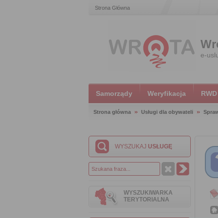
Strona Główna
Wr
e-usl
Samorządy
Weryfikacja
RWD
Strona główna
Usługi dla obywateli
Spraw
WYSZUKAJ
USŁUGĘ
WYSZUKIWARKA
TERYTORIALNA