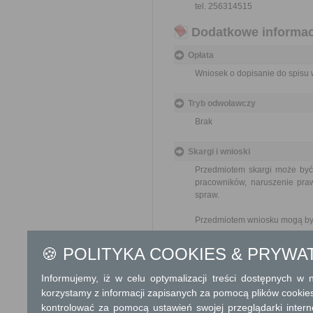
tel. 256314515
Dodatkowe informac
Opłata
Wniosek o dopisanie do spisu 
Tryb odwoławczy
Brak
Skargi i wnioski
Przedmiotem skargi może być
pracowników, naruszenie praw
spraw.
Przedmiotem wniosku mogą by
ulepszenia organizacji,
wzmacnianie praworządnośc
🍪 POLITYKA COOKIES & PRYWA
usprawnienie pracy i zapob
ochrony własności społeczne
Informujemy, iż w celu optymalizacji treści dostępnych w
lepszego zaspokajania potrz
korzystamy z informacji zapisanych za pomocą plików cookie
kontrolować za pomocą ustawień swojej przeglądarki inter
Organ właściwy dla załatwien