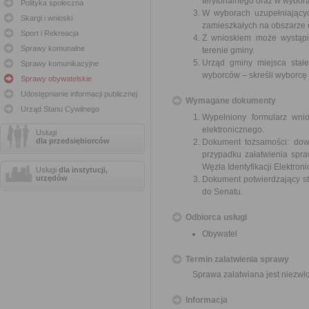
terytorialnego oraz w wybor
Polityka społeczna
W wyborach uzupełniający
Skargi i wnioski
zamieszkałych na obszarze 
Sport i Rekreacja
Z wnioskiem może wystąpić
Sprawy komunalne
terenie gminy.
Urząd gminy miejsca stał
Sprawy komunikacyjne
wyborców – skreśli wyborcę
Sprawy obywatelskie
Udostępnianie informacji publicznej
Wymagane dokumenty
Urząd Stanu Cywilnego
Wypełniony formularz wn
elektronicznego.
Usługi
dla przedsiębiorców
Dokument tożsamości: dow
przypadku załatwienia spr
Węzła Identyfikacji Elektroni
Usługi
dla instytucji,
urzędów
Dokument potwierdzający s
do Senatu.
Odbiorca usługi
Obywatel
Termin załatwienia sprawy
Sprawa załatwiana jest niezwł
Informacja