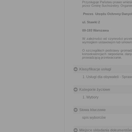
Przysługuje Państwu prawo wnies
przez Gminę Suchożebry. Organem 
Prezes Urzędu Ochrony Dany
ul. Stawki 2
00-193 Warszawa
W zależności od czynności prze
wymogiem ustawowym lub umown
O szczegółach podstawy gromadze
konsekwencjach niepodania dan
prowadzącą przetwarzanie.
Klasyfikacje usługi
Usługi dla obywateli - Spra
Kategorie życiowe
Wybory
Słowa kluczowe
spis wyborców
Miejsce składania dokumentów