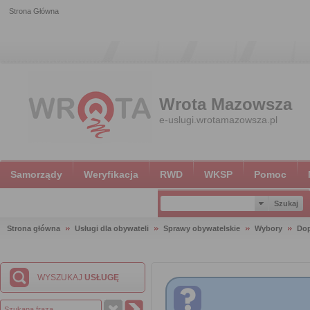
Strona Główna
Wrota Mazowsza
e-uslugi.wrotamazowsza.pl
Samorządy
Weryfikacja
RWD
WKSP
Pomoc
Strona główna
Usługi dla obywateli
Sprawy obywatelskie
Wybory
Dop
WYSZUKAJ
USŁUGĘ