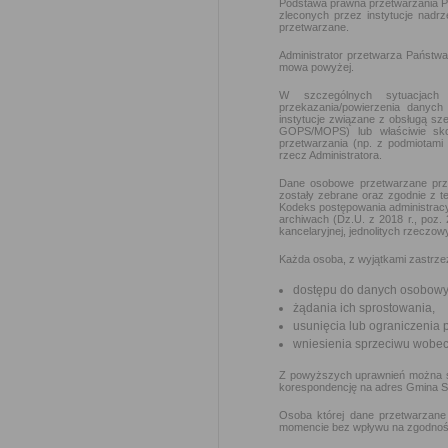
Podstawa prawna przetwarzania P
zleconych przez instytucje nad
przetwarzane.
Administrator przetwarza Państwa
mowa powyżej.
W szczególnych sytuacjach
przekazania/powierzenia danych 
instytucje związane z obsługą sz
GOPS/MOPS) lub właściwie sk
przetwarzania (np. z podmiotami 
rzecz Administratora.
Dane osobowe przetwarzane prze
zostały zebrane oraz zgodnie z t
Kodeks postępowania administracyj
archiwach (Dz.U. z 2018 r., poz.
kancelaryjnej, jednolitych rzeczow
Każda osoba, z wyjątkami zastrze
dostępu do danych osobowyc
żądania ich sprostowania,
usunięcia lub ograniczenia 
wniesienia sprzeciwu wobec
Z powyższych uprawnień można skor
korespondencję na adres Gmina Su
Osoba której dane przetwarzane
momencie bez wpływu na zgodność 