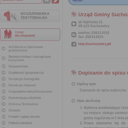
WYSZUKIWARKA
Urząd Gminy Sucho
TERYTORIALNA
ul. Ogińskiej 11
08-125 Suchożebry
Usługi
telefon: 256314515
dla obywateli
fax: 256314515
http://suchozebry.pl/
Architektura i planowanie
przestrzenne
Bezpieczeństwo i zarządzanie
kryzysowe
Drogownictwo
Dopisanie do spisu
Działalność gospodarcza
Geodezja i Kartografia
Ogólny opis
Geodezja i Kataster
Dopisanie do spisu wyborców.
Gospodarka nieruchomościami
Konserwacja zabytków
Opis skrócony
Ochrona Środowiska
Wyborca przebywający czas
Oświata
na miejsce stałego zamies
Podatki i opłaty lokalne
gminy najpóźniej w 5 dniu 
Polityka lokalowa
Prawo dopisania się do 