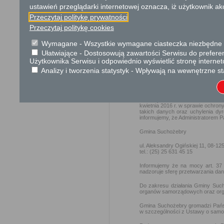
ustawień przeglądarki internetowej oznacza, iż użytkownik ak
miesiąca.
Przeczytaj politykę prywatności
Przeczytaj politykę cookies
Podstawa prawna
Wymagane - Wszystkie wymagane ciasteczka niezbędne do
Ustawa z dnia 14 czer
Ustawa z dnia 5 styczn
Ułatwiające - Dostosowują zawartości Serwisu do preferen
Użytkownika Serwisu i odpowiednio wyświetlić stronę interne
Rozporządzenie Ministr
Analizy i tworzenia statystyk - Wpływają na wewnętrzne st
Ochrona danych osobowych
W związku z zapisami art. 13
kwietnia 2016 r. w sprawie ochro
takich danych oraz uchylenia dyr
informujemy, że Administratorem 
Gmina Suchożebry
ul. Aleksandry Ogińskiej 11, 08-1
tel.: (25) 25 631 45 15
Informujemy że na mocy art. 37 
nadzoruje sferę przetwarzania d
Do zakresu działania Gminy Suc
organów samorządowych oraz orga
Gmina Suchożebry gromadzi Państ
w szczególności z Ustawy o samorz