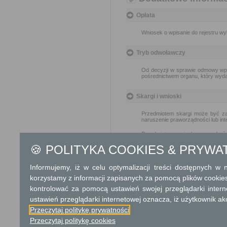
Opłata
Wniosek o wpisanie do rejestru wy
Tryb odwoławczy
Od decyzji w sprawie odmowy wpis
pośrednictwem organu, który wydał 
Skargi i wnioski
Przedmiotem skargi może być zan
naruszenie praworządności lub int
Przedmiotem wniosku mogą być m
zapobieganie nadużyciom, ochrony 
🍪 POLITYKA COOKIES & PRYWA
Organ właściwy dla załatwienia ska
Informujemy, iż w celu optymalizacji treści dostępnych w
Informacje dodatkowe
korzystamy z informacji zapisanych za pomocą plików cookie
kontrolować za pomocą ustawień swojej przeglądarki inter
Dopisanie do rejestru wyborców do
Decyzja o wpisaniu do rejestru
ustawień przeglądarki internetowej oznacza, iż użytkownik ak
określonym adresem. To do wnio
Przeczytaj politykę prywatności
stały pobyt po wskazanym adrese
Przeczytaj politykę cookies