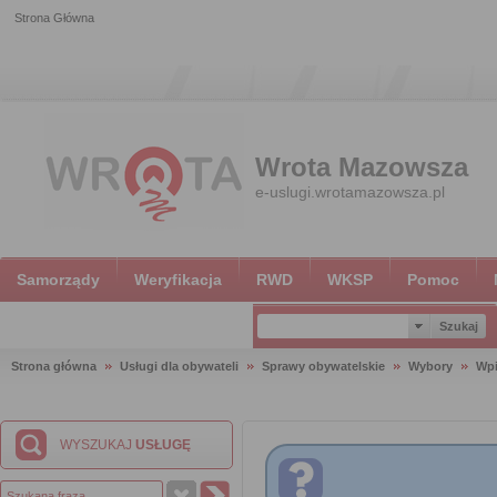
Strona Główna
Wrota Mazowsza
e-uslugi.wrotamazowsza.pl
Samorządy
Weryfikacja
RWD
WKSP
Pomoc
Strona główna
Usługi dla obywateli
Sprawy obywatelskie
Wybory
Wpi
WYSZUKAJ
USŁUGĘ