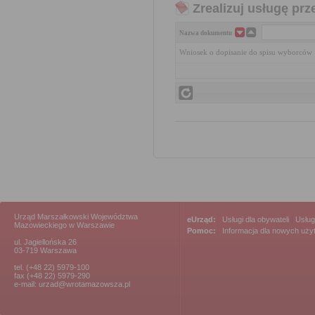
Zrealizuj usługę prz
Nazwa dokumentu
Wniosek o dopisanie do spisu wyborców
Urząd Marszałkowski Województwa
eUrząd:
Usługi dla obywateli
|
Usług
Mazowieckiego w Warszawie
Pomoc:
Informacja dla nowych uż
ul. Jagiellońska 26
03-719 Warszawa
tel. (+48 22) 5979-100
fax (+48 22) 5979-290
e-mail: urzad@wrotamazowsza.pl