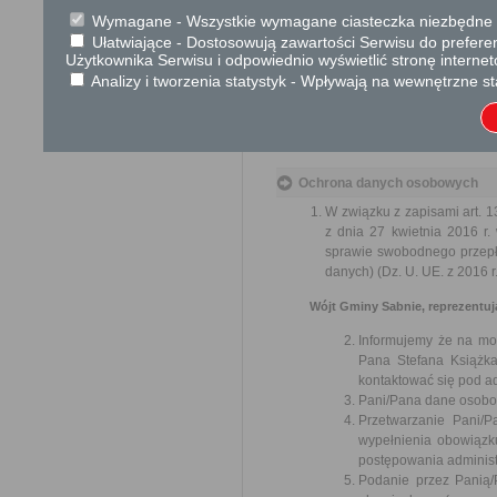
Podstawa prawna
Wymagane - Wszystkie wymagane ciasteczka niezbędne do
Ustawa z dnia 14 czer
Ułatwiające - Dostosowują zawartości Serwisu do preferen
Ustawa z dnia 5 styczn
Użytkownika Serwisu i odpowiednio wyświetlić stronę interne
Rozporządzenie Ministr
Analizy i tworzenia statystyk - Wpływają na wewnętrzne st
Rozporządzenie Mini
rozporządzenie w spr
państwom członkowskim 
Ochrona danych osobowych
W związku z zapisami art
z dnia 27 kwietnia 2016 r
sprawie swobodnego przepł
danych) (Dz. U. UE. z 2016 r
Wójt Gminy Sabnie, reprezentując
Informujemy że na moc
Pana Stefana Książka
kontaktować się pod a
Pani/Pana dane osobow
Przetwarzanie Pani/
wypełnienia obowiązk
postępowania administ
Podanie przez Panią/