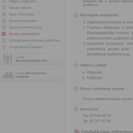
Polityka społeczna
podpisem lub w postaci elektro
osobistym.
Skargi i wnioski
Sport i Rekreacja
Wymagane dokumenty
Sprawy komunalne
Wypełniony formularz w form
Sprawy komunikacyjne
Pisemna deklaracja, w któ
Rzeczypospolitej Polskiej
Sprawy obywatelskie
elektronicznym, podpisem z
Udostępnianie informacji publicznej
Dokument tożsamości: dow
Urząd Stanu Cywilnego
załatwienia sprawy przez 
Identyfikacji Elektronicznej.
Usługi
dla przedsiębiorców
Odbiorca usługi
Obywatel,
Usługi
dla instytucji,
urzędów
Instytucja
Termin załatwienia sprawy
Termin załatwienia sprawy wynosi 
Informacja
Tel. 25 506 56 70
Tel. 25 787 41 90
Dodatkowe informac