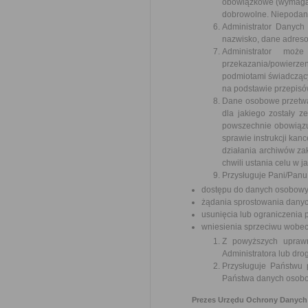
obowiązkowe (wymagan
dobrowolne. Niepodani
Administrator Danych
nazwisko, dane adreso
Administrator moż
przekazania/powierze
podmiotami świadczący
na podstawie przepisó
Dane osobowe przetwar
dla jakiego zostały z
powszechnie obowiązuj
sprawie instrukcji kanc
działania archiwów z
chwili ustania celu w 
Przysługuje Pani/Panu
dostępu do danych osobowych
żądania sprostowania dany
usunięcia lub ograniczenia
wniesienia sprzeciwu wobe
Z powyższych uprawn
Administratora lub dro
Przysługuje Państwu
Państwa danych osobow
Prezes Urzędu Ochrony Danych 