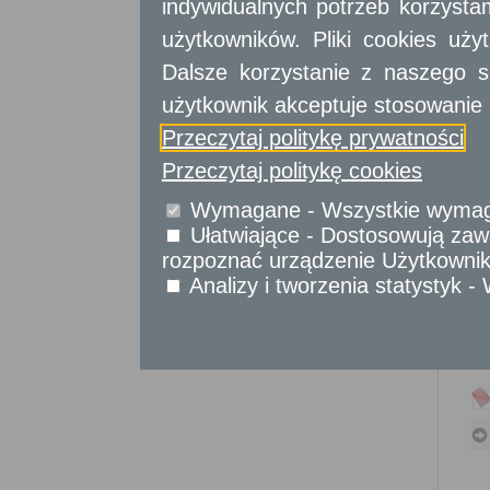
indywidualnych potrzeb korzyst
Sprawy obywatelskie
użytkowników. Pliki cookies uż
Udostępnianie informacji publicznej
Urząd Stanu Cywilnego
Dalsze korzystanie z naszego s
użytkownik akceptuje stosowanie 
Usługi
dla przedsiębiorców
Przeczytaj politykę prywatności
Usługi
dla instytucji,
Przeczytaj politykę cookies
urzędów
Wymagane - Wszystkie wymagan
Ułatwiające - Dostosowują zawa
rozpoznać urządzenie Użytkownika
Analizy i tworzenia statystyk 