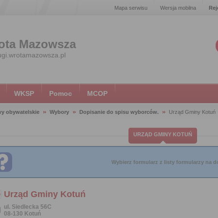
Mapa serwisu
Wersja mobilna
Rej
ota Mazowsza
ugi.wrotamazowsza.pl
WKSP
Pomoc
MCOP
y obywatelskie
Wybory
Dopisanie do spisu wyborców.
Urząd Gminy Kotuń
URZĄD GMINY KOTUŃ
Wybierz formularz z listy formularzy na do
Urząd Gminy Kotuń
ul. Siedlecka 56C
08-130 Kotuń