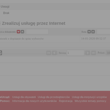
Uwagi
Brak
Zrealizuj usługę przez Internet
zwa dokumentu
Data
iosek o dopisanie do spisu wyborców
14-01-2020 09:52:37
Pokaż 
Strona 
eUrząd:
Usługi dla obywateli
|
Usługi dla przedsiębiorców
|
Usługi dla instytucji i urzędów
Pomoc:
Informacja dla nowych użytkowników
|
Rejestracja
|
Wszystkie tematy pomocy