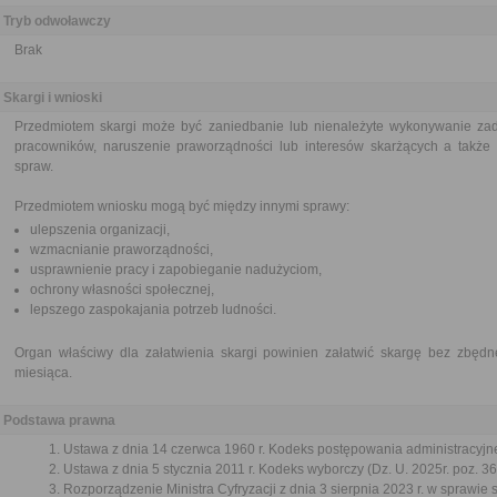
Tryb odwoławczy
Brak
Skargi i wnioski
Przedmiotem skargi może być zaniedbanie lub nienależyte wykonywanie zad
pracowników, naruszenie praworządności lub interesów skarżących a także p
spraw.
Przedmiotem wniosku mogą być między innymi sprawy:
ulepszenia organizacji,
wzmacnianie praworządności,
usprawnienie pracy i zapobieganie nadużyciom,
ochrony własności społecznej,
lepszego zaspokajania potrzeb ludności.
Organ właściwy dla załatwienia skargi powinien załatwić skargę bez zbędne
miesiąca.
Podstawa prawna
Ustawa z dnia 14 czerwca 1960 r. Kodeks postępowania administracyjne
Ustawa z dnia 5 stycznia 2011 r. Kodeks wyborczy (Dz. U. 2025r. poz. 36
Rozporządzenie Ministra Cyfryzacji z dnia 3 sierpnia 2023 r. w sprawie 