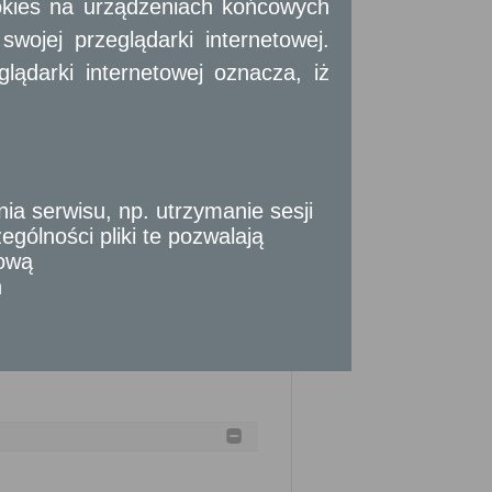
okies na urządzeniach końcowych
mie pisemnej, albo w formie dokumentu
ojej przeglądarki internetowej.
otwierdzający tożsamość (do wglądu), w
wcy następuje za pośrednictwem Krajowego
ądarki internetowej oznacza, iż
czego w wypadku uzupełniających wyborów
 serwisu, np. utrzymanie sesji
gólności pliki te pozwalają
tową
n