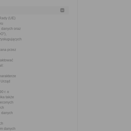
Rady (UE)
ku
 danych oraz
O”),
zysługujących
wana przez
taktować
il:
harakterze
. Urząd
0 r. o
ka także
leconych
ych
ie danych
ch
om danych