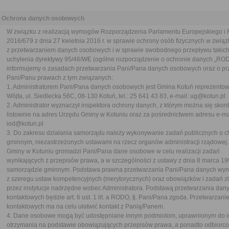
Ochrona danych osobowych
W związku z realizacją wymogów Rozporządzenia Parlamentu Europejskiego i 
2016/679 z dnia 27 kwietnia 2016 r. w sprawie ochrony osób fizycznych w związ
z przetwarzaniem danych osobowych i w sprawie swobodnego przepływu takich
uchylenia dyrektywy 95/46/WE (ogólne rozporządzenie o ochronie danych „ROD
informujemy o zasadach przetwarzania Pani/Pana danych osobowych oraz o pr
Pani/Panu prawach z tym związanych:
1. Administratorem Pani/Pana danych osobowych jest Gmina Kotuń reprezento
Wójta, ul. Siedlecka 56C, 08-130 Kotuń, tel.: 25 641 43 83, e-mail: ug@kotun.pl
2. Administrator wyznaczył inspektora ochrony danych, z którym można się skon
listownie na adres Urzędu Gminy w Kotuniu oraz za pośrednictwem adresu e-ma
iod@kotun.pl
3. Do zakresu działania samorządu należy wykonywanie zadań publicznych o c
gminnym, niezastrzeżonych ustawami na rzecz organów administracji rządowej
Gminy w Kotuniu gromadzi Pani/Pana dane osobowe w celu realizacji zadań
wynikających z przepisów prawa, a w szczególności z ustawy z dnia 8 marca 199
samorządzie gminnym. Podstawa prawna przetwarzania Pani/Pana danych wyni
z szeregu ustaw kompetencyjnych (merytorycznych) oraz obowiązków i zadań z
przez instytucje nadrzędne wobec Administratora. Podstawą przetwarzania dan
kontaktowych będzie art. 6 ust. 1 lit. a RODO, tj. Pani/Pana zgoda. Przetwarzan
kontaktowych ma na celu ułatwić kontakt z Panią/Panem.
4. Dane osobowe mogą być udostępniane innym podmiotom, uprawnionym do i
otrzymania na podstawie obowiązujących przepisów prawa, a ponadto odbiorc