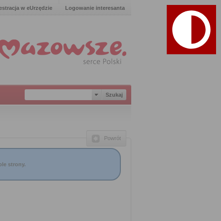
estracja w eUrzędzie
Logowanie interesanta
Powrót
le strony.