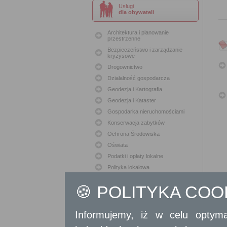
Usługi
dla obywateli
Architektura i planowanie
przestrzenne
Bezpieczeństwo i zarządzanie
kryzysowe
Drogownictwo
Działalność gospodarcza
Geodezja i Kartografia
Geodezja i Kataster
Gospodarka nieruchomościami
Konserwacja zabytków
Ochrona Środowiska
Oświata
Podatki i opłaty lokalne
Polityka lokalowa
Polityka społeczna
🍪 POLITYKA CO
Skargi i wnioski
Sport i Rekreacja
Sprawy komunalne
Informujemy, iż w celu optyma
Sprawy komunikacyjne