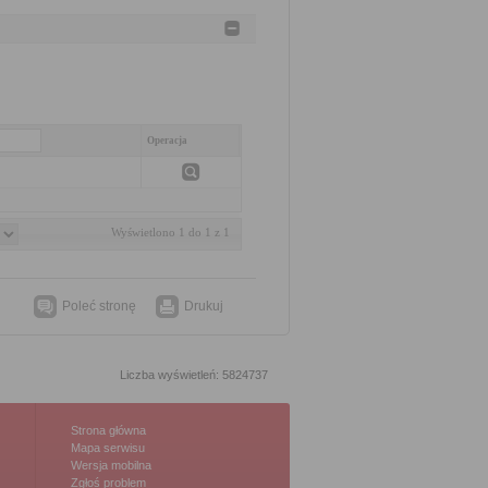
Operacja
Wyświetlono 1 do 1 z 1
Poleć stronę
Drukuj
Liczba wyświetleń: 5824737
Strona główna
Mapa serwisu
Wersja mobilna
Zgłoś problem