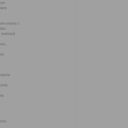
ącym
 Dane
ami ustawy z
adku
realizacji
awa,
ia;
będzie
żonej
ia;
 ona