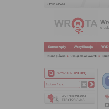
Strona Główna
Wr
e-usl
Samorządy
Weryfikacja
RWD
Strona główna
Usługi dla obywateli
Spraw
WYSZUKAJ
USŁUGĘ
WYSZUKIWARKA
TERYTORIALNA