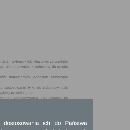
 dzień wyborów lub właściwej ze względu
jego pisemny wniosek wniesiony do urzędu
nów stanowiących jednostek samorządu
a zastosowanie tylko do wyborców stale
wybory uzupełniające.
stałego zameldowania), przebywający na
go zawiadomienia o dopisaniu do spisu
 i dostosowania ich do Państwa