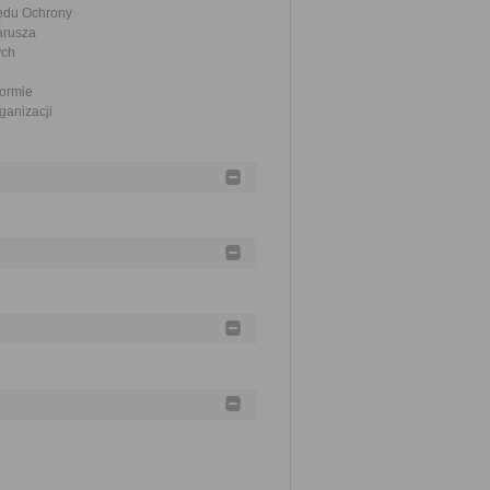
zędu Ochrony
arusza
ych
formie
ganizacji