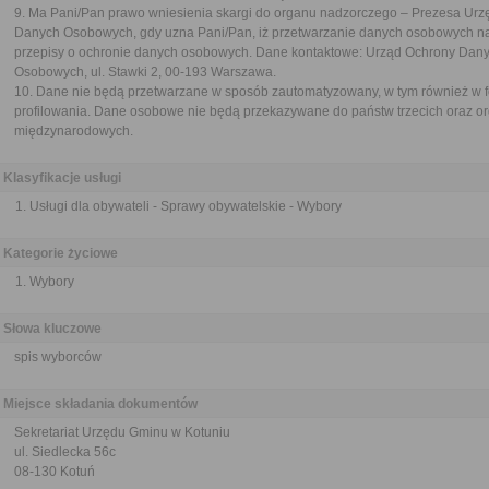
9. Ma Pani/Pan prawo wniesienia skargi do organu nadzorczego – Prezesa Ur
Danych Osobowych, gdy uzna Pani/Pan, iż przetwarzanie danych osobowych n
przepisy o ochronie danych osobowych. Dane kontaktowe: Urząd Ochrony Dan
Osobowych, ul. Stawki 2, 00-193 Warszawa.
10. Dane nie będą przetwarzane w sposób zautomatyzowany, w tym również w 
profilowania. Dane osobowe nie będą przekazywane do państw trzecich oraz or
międzynarodowych.
Klasyfikacje usługi
Usługi dla obywateli - Sprawy obywatelskie - Wybory
Kategorie życiowe
Wybory
Słowa kluczowe
spis wyborców
Miejsce składania dokumentów
Sekretariat Urzędu Gminu w Kotuniu
ul. Siedlecka 56c
08-130 Kotuń