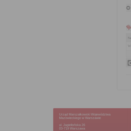
Na
Wn
Urząd Marszałkowski Województwa
Mazowieckiego w Warszawie
ul. Jagiellońska 26
03-719 Warszawa