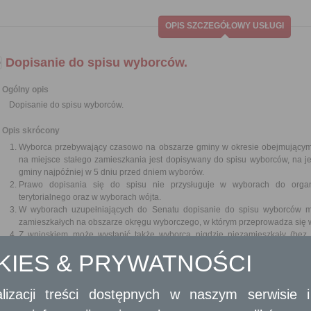
OPIS SZCZEGÓŁOWY USŁUGI
Dopisanie do spisu wyborców.
Ogólny opis
Dopisanie do spisu wyborców.
Opis skrócony
Wyborca przebywający czasowo na obszarze gminy w okresie obejmującym
na miejsce stałego zamieszkania jest dopisywany do spisu wyborców, na 
gminy najpóźniej w 5 dniu przed dniem wyborów.
Prawo dopisania się do spisu nie przysługuje w wyborach do orga
terytorialnego oraz w wyborach wójta.
W wyborach uzupełniających do Senatu dopisanie do spisu wyborców m
zamieszkałych na obszarze okręgu wyborczego, w którym przeprowadza się 
Z wnioskiem może wystąpić także wyborca nigdzie niezamieszkały (bez 
terenie gminy.
OKIES & PRYWATNOŚCI
Urząd gminy miejsca stałego zameldowania – na podstawie otrzymane
wyborców – skreśli wyborcę ze sporządzonego przez siebie spisu wyborców.
lizacji treści dostępnych w naszym serwisie
Wymagane dokumenty