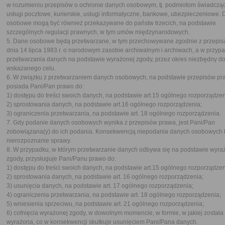
w rozumieniu przepisów o ochronie danych osobowym, tj. podmiotom świadcz
usługi pocztowe, kurierskie, usługi informatyczne, bankowe, ubezpieczeniowe.
osobowe mogą być również przekazywane do państw trzecich, na podstawie
szczególnych regulacji prawnych, w tym umów międzynarodowych.
5. Dane osobowe będą przetwarzane, w tym przechowywane zgodnie z przepis
dnia 14 lipca 1983 r. o narodowym zasobie archiwalnym i archiwach, a w przyp
przetwarzania danych na podstawie wyrażonej zgody, przez okres niezbędny do 
wskazanego celu.
6. W związku z przetwarzaniem danych osobowych, na podstawie przepisów pr
posiada Pani/Pan prawo do:
1) dostępu do treści swoich danych, na podstawie art.15 ogólnego rozporządzen
2) sprostowania danych, na podstawie art.16 ogólnego rozporządzenia;
3) ograniczenia przetwarzania, na podstawie art. 18 ogólnego rozporządzenia.
7. Gdy podanie danych osobowych wynika z przepisów prawa, jest Pani/Pan
zobowiązana(y) do ich podania. Konsekwencją niepodania danych osobowych 
nierozpoznanie sprawy.
8. W przypadku, w którym przetwarzanie danych odbywa się na podstawie wyra
zgody, przysługuje Pani/Panu prawo do:
1) dostępu do treści swoich danych, na podstawie art.15 ogólnego rozporządzen
2) sprostowania danych, na podstawie art. 16 ogólnego rozporządzenia;
3) usunięcia danych, na podstawie art. 17 ogólnego rozporządzenia;
4) ograniczenia przetwarzania, na podstawie art. 18 ogólnego rozporządzenia;
5) wniesienia sprzeciwu, na podstawie art. 21 ogólnego rozporządzenia;
6) cofnięcia wyrażonej zgody, w dowolnym momencie, w formie, w jakiej została
wyrażona, co w konsekwencji skutkuje usunięciem Pani/Pana danych.