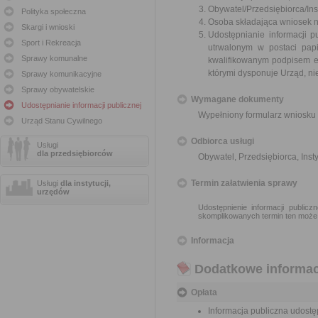
Obywatel/Przedsiębiorca/Inst
Polityka społeczna
Osoba składająca wniosek n
Skargi i wnioski
Udostępnianie informacji p
Sport i Rekreacja
utrwalonym w postaci papi
Sprawy komunalne
kwalifikowanym podpisem e
którymi dysponuje Urząd, ni
Sprawy komunikacyjne
Sprawy obywatelskie
Wymagane dokumenty
Udostępnianie informacji publicznej
Wypełniony formularz wniosku 
Urząd Stanu Cywilnego
Odbiorca usługi
Usługi
dla przedsiębiorców
Obywatel, Przedsiębiorca, Insty
Termin załatwienia sprawy
Usługi
dla instytucji,
urzędów
Udostępnienie informacji public
skomplikowanych termin ten może
Informacja
Dodatkowe informac
Opłata
Informacja publiczna udostęp