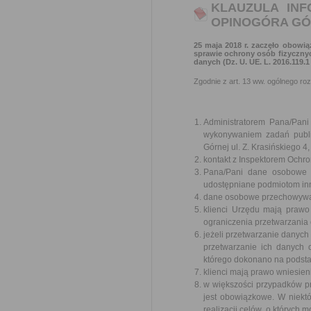
KLAUZULA IN
OPINOGÓRA GÓ
25 maja 2018 r. zaczęło obowią
sprawie ochrony osób fizyczny
danych (
Dz. U. UE. L. 2016.119.1
Zgodnie z art. 13 ww. ogólnego ro
Administratorem Pana/Pan
wykonywaniem zadań publi
Górnej ul. Z. Krasińskiego
kontakt z Inspektorem Ochr
Pana/Pani dane osobowe b
udostępniane podmiotom in
dane osobowe przechowywane
klienci Urzędu mają prawo
ograniczenia przetwarzania
jeżeli przetwarzanie danych
przetwarzanie ich danych
którego dokonano na podstaw
klienci mają prawo wniesie
w większości przypadków p
jest obowiązkowe. W niek
realizacji celów, o których