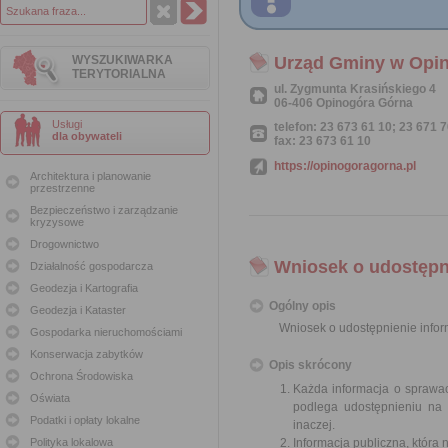
WYSZUKIWARKA
Urząd Gminy w Opin
TERYTORIALNA
ul. Zygmunta Krasińskiego 4
06-406 Opinogóra Górna
Usługi
telefon: 23 673 61 10; 23 671 
dla obywateli
fax: 23 673 61 10
https://opinogoragorna.pl
Architektura i planowanie
przestrzenne
Bezpieczeństwo i zarządzanie
kryzysowe
Drogownictwo
Wniosek o udostępni
Działalność gospodarcza
Geodezja i Kartografia
Ogólny opis
Geodezja i Kataster
Wniosek o udostępnienie inform
Gospodarka nieruchomościami
Konserwacja zabytków
Opis skrócony
Ochrona Środowiska
Każda informacja o sprawac
Oświata
podlega udostępnieniu na 
Podatki i opłaty lokalne
inaczej.
Polityka lokalowa
Informacja publiczna, która 