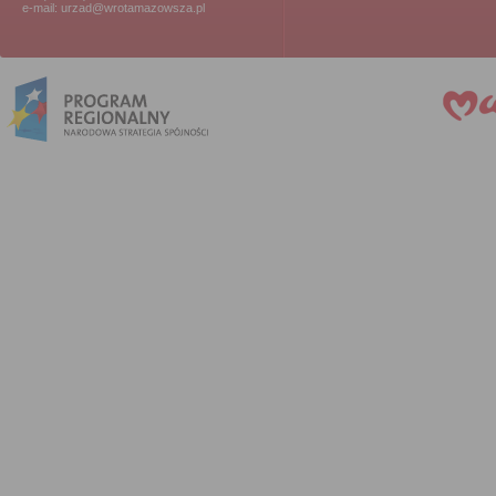
e-mail: urzad@wrotamazowsza.pl