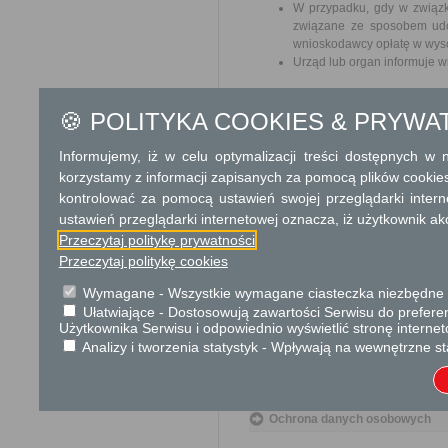
W przypadku, gdy w związk
związane ze sposobem udos
wnioskodawcy opłatę w wyso
Urząd lub organ informuje w
Tryb odwoławczy
🍪 POLITYKA COOKIES & PRYWA
W przypadku decyzji o odmo
udostępnienie informacji od
Informujemy, iż w celu optymalizacji treści dostępnych w
terminie 14 dni od dnia otrzym
korzystamy z informacji zapisanych za pomocą plików cookie
kontrolować za pomocą ustawień swojej przeglądarki inter
Skargi i wnioski
ustawień przeglądarki internetowej oznacza, iż użytkownik ak
Przeczytaj politykę prywatności
Przedmiotem skargi może być zan
naruszenie praworządności lub in
Przeczytaj politykę cookies
mogą być między innymi sprawy ul
ochrony własności społecznej, lep
Wymagane - Wszystkie wymagane ciasteczka niezbędne do
bez zbędnej zwłoki, nie później je
Ułatwiające - Dostosowują zawartości Serwisu do preferen
Użytkownika Serwisu i odpowiednio wyświetlić stronę interne
Podstawa prawna
Analizy i tworzenia statystyk - Wpływają na wewnętrzne st
Ustawa z dnia 14 czer
Ustawa z dnia 6 wrześni
Ochrona danych osobowych