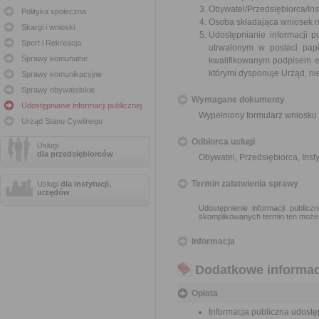
Obywatel/Przedsiębiorca/Inst
Polityka społeczna
Osoba składająca wniosek n
Skargi i wnioski
Udostępnianie informacji p
Sport i Rekreacja
utrwalonym w postaci papi
Sprawy komunalne
kwalifikowanym podpisem e
którymi dysponuje Urząd, ni
Sprawy komunikacyjne
Sprawy obywatelskie
Wymagane dokumenty
Udostępnianie informacji publicznej
Wypełniony formularz wniosku 
Urząd Stanu Cywilnego
Odbiorca usługi
Usługi
dla przedsiębiorców
Obywatel, Przedsiębiorca, Insty
Termin załatwienia sprawy
Usługi
dla instytucji,
urzędów
Udostępnienie informacji public
skomplikowanych termin ten może
Informacja
Dodatkowe informac
Opłata
Informacja publiczna udostęp