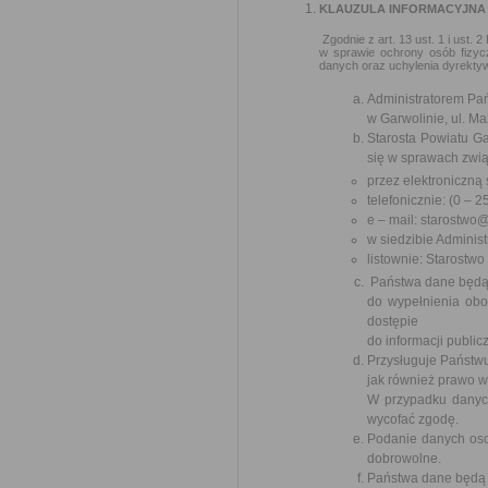
KLAUZULA INFORMACYJNA
Zgodnie z art. 13 ust. 1 i ust.
w sprawie ochrony osób fizy
danych oraz uchylenia dyrekty
Administratorem Pań
w Garwolinie, ul. Ma
Starosta Powiatu G
się w sprawach zwią
przez elektroniczną
telefonicznie: (0 – 
e – mail: starostwo
w siedzibie Administ
listownie: Starostw
Państwa dane będą
do wypełnienia obo
dostępie
do informacji public
Przysługuje Państwu
jak również prawo 
W przypadku danych
wycofać zgodę.
Podanie danych oso
dobrowolne.
Państwa dane będą 