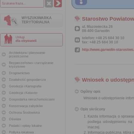
WYSZUKIWARKA
Starostwo Powiatow
TERYTORIALNA
ul. Mazowiecka 26
08-400 Garwolin
Usługi
telefon: +48 25 684 30 10
dla obywateli
fax: +48 25 684 30 10
http://www.garwolin-starostwo.
Architektura i planowanie
przestrzenne
Bezpieczeństwo i zarządzanie
kryzysowe
Drogownictwo
Wniosek o udostępni
Działalność gospodarcza
Geodezja i Kartografia
Ogólny opis
Geodezja i Kataster
Wniosek o udostępnienie inform
Gospodarka nieruchomościami
Konserwacja zabytków
Opis skrócony
Ochrona Środowiska
Każda informacja o sprawac
Oświata
podlega udostępnieniu na 
Podatki i opłaty lokalne
inaczej.
Polityka lokalowa
Informacja publiczna, która 