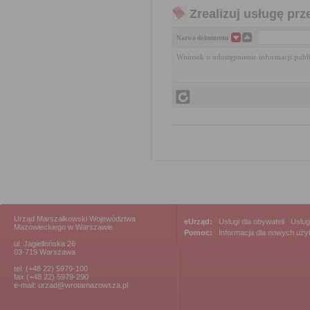
Zrealizuj usługę prz
Nazwa dokumentu
Wniosek o udostępnienie informacji publ
Urząd Marszałkowski Województwa
eUrząd:
Usługi dla obywateli
|
Usług
Mazowieckiego w Warszawie
Pomoc:
Informacja dla nowych uż
ul. Jagiellońska 26
03-719 Warszawa
tel. (+48 22) 5979-100
fax (+48 22) 5979-290
e-mail: urzad@wrotamazowsza.pl