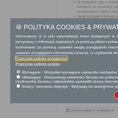
W przypadku, gdy w związk
związane ze sposobem udos
wnioskodawcy opłatę w wyso
Urząd lub organ informuje w
🍪 POLITYKA COOKIES & PRYWA
Tryb odwoławczy
W przypadku decyzji o odmo
Informujemy, iż w celu optymalizacji treści dostępnych w
udostępnienie informacji od
korzystamy z informacji zapisanych za pomocą plików cookie
terminie 14 dni od dnia otrzym
kontrolować za pomocą ustawień swojej przeglądarki inter
ustawień przeglądarki internetowej oznacza, iż użytkownik ak
Skargi i wnioski
Przeczytaj politykę prywatności
Przeczytaj politykę cookies
Przedmiotem skargi może być zan
naruszenie praworządności lub in
mogą być między innymi sprawy ul
Wymagane - Wszystkie wymagane ciasteczka niezbędne do
ochrony własności społecznej, lep
Ułatwiające - Dostosowują zawartości Serwisu do preferen
bez zbędnej zwłoki, nie później je
Użytkownika Serwisu i odpowiednio wyświetlić stronę interne
Analizy i tworzenia statystyk - Wpływają na wewnętrzne st
Podstawa prawna
Ustawa z dnia 14 czer
Ustawa z dnia 6 wrześni
Ochrona danych osobowych