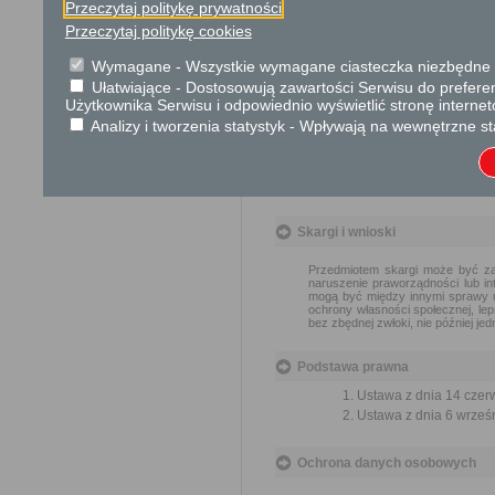
Przeczytaj politykę prywatności
W przypadku, gdy w związk
związane ze sposobem udos
Przeczytaj politykę cookies
wnioskodawcy opłatę w wyso
Wymagane - Wszystkie wymagane ciasteczka niezbędne do
Urząd lub organ informuje w
Ułatwiające - Dostosowują zawartości Serwisu do preferen
Użytkownika Serwisu i odpowiednio wyświetlić stronę interne
Tryb odwoławczy
Analizy i tworzenia statystyk - Wpływają na wewnętrzne st
W przypadku decyzji o odmo
udostępnienie informacji od
terminie 14 dni od dnia otrzym
Skargi i wnioski
Przedmiotem skargi może być zan
naruszenie praworządności lub in
mogą być między innymi sprawy ul
ochrony własności społecznej, lep
bez zbędnej zwłoki, nie później je
Podstawa prawna
Ustawa z dnia 14 czer
Ustawa z dnia 6 wrześni
Ochrona danych osobowych