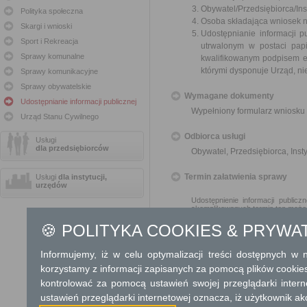
Obywatel/Przedsiębiorca/Inst
Polityka społeczna
Osoba składająca wniosek n
Skargi i wnioski
Udostępnianie informacji p
Sport i Rekreacja
utrwalonym w postaci papi
Sprawy komunalne
kwalifikowanym podpisem e
którymi dysponuje Urząd, ni
Sprawy komunikacyjne
Sprawy obywatelskie
Wymagane dokumenty
Udostępnianie informacji publicznej
Wypełniony formularz wniosku 
Urząd Stanu Cywilnego
Odbiorca usługi
Usługi
dla przedsiębiorców
Obywatel, Przedsiębiorca, Insty
Termin załatwienia sprawy
Usługi
dla instytucji,
urzędów
Udostępnienie informacji public
skomplikowanych termin ten może
🍪 POLITYKA COOKIES & PRYWA
Informacja
Informujemy, iż w celu optymalizacji treści dostępnych w
Dodatkowe informac
korzystamy z informacji zapisanych za pomocą plików cookie
kontrolować za pomocą ustawień swojej przeglądarki inter
Opłata
ustawień przeglądarki internetowej oznacza, iż użytkownik ak
Informacja publiczna udostęp