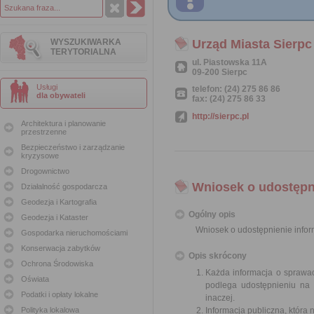
WYSZUKIWARKA
Urząd Miasta Sierpc
TERYTORIALNA
ul. Piastowska 11A
09-200 Sierpc
Usługi
telefon: (24) 275 86 86
dla obywateli
fax: (24) 275 86 33
http://sierpc.pl
Architektura i planowanie
przestrzenne
Bezpieczeństwo i zarządzanie
kryzysowe
Drogownictwo
Wniosek o udostępni
Działalność gospodarcza
Geodezja i Kartografia
Ogólny opis
Geodezja i Kataster
Wniosek o udostępnienie inform
Gospodarka nieruchomościami
Konserwacja zabytków
Opis skrócony
Ochrona Środowiska
Każda informacja o sprawac
Oświata
podlega udostępnieniu na 
Podatki i opłaty lokalne
inaczej.
Polityka lokalowa
Informacja publiczna, która 