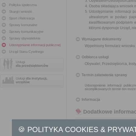
Obywatel/Przedsiębiorca/Inst
Polityka społeczna
Osoba składająca wniosek n
Udostępnianie informacji p
Skargi i wnioski
utrwalonym w postaci papi
Sport i Rekreacja
kwalifikowanym podpisem e
Sprawy komunalne
którymi dysponuje Urząd, ni
Sprawy komunikacyjne
Sprawy obywatelskie
Wymagane dokumenty
Udostępnianie informacji publicznej
Wypełniony formularz wniosku 
Urząd Stanu Cywilnego
Odbiorca usługi
Usługi
Obywatel, Przedsiębiorca, Insty
dla przedsiębiorców
Termin załatwienia sprawy
Usługi
dla instytucji,
urzędów
Udostępnienie informacji public
skomplikowanych termin ten może
Informacja
Dodatkowe informac
Opłata
🍪 POLITYKA COOKIES & PRYWA
Informacja publiczna udostęp
W przypadku, gdy w związk