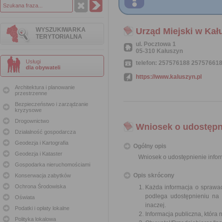
WYSZUKIWARKA
Urząd Miejski w Kał
TERYTORIALNA
ul. Pocztowa 1
05-310 Kałuszyn
Usługi
telefon: 257576188 25757661
dla obywateli
https://www.kaluszyn.pl
Architektura i planowanie
przestrzenne
Bezpieczeństwo i zarządzanie
kryzysowe
Drogownictwo
Wniosek o udostępni
Działalność gospodarcza
Geodezja i Kartografia
Ogólny opis
Geodezja i Kataster
Wniosek o udostępnienie inform
Gospodarka nieruchomościami
Opis skrócony
Konserwacja zabytków
Ochrona Środowiska
Każda informacja o sprawac
podlega udostępnieniu na 
Oświata
inaczej.
Podatki i opłaty lokalne
Informacja publiczna, która 
Polityka lokalowa