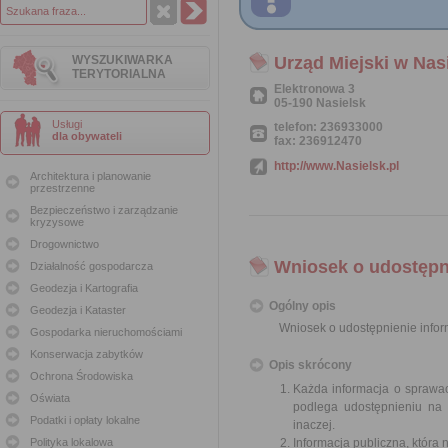
WYSZUKIWARKA
Urząd Miejski w Nas
TERYTORIALNA
Elektronowa 3
05-190 Nasielsk
Usługi
telefon: 236933000
dla obywateli
fax: 236912470
http://www.Nasielsk.pl
Architektura i planowanie
przestrzenne
Bezpieczeństwo i zarządzanie
kryzysowe
Drogownictwo
Wniosek o udostępni
Działalność gospodarcza
Geodezja i Kartografia
Ogólny opis
Geodezja i Kataster
Wniosek o udostępnienie inform
Gospodarka nieruchomościami
Konserwacja zabytków
Opis skrócony
Ochrona Środowiska
Każda informacja o sprawac
Oświata
podlega udostępnieniu na 
Podatki i opłaty lokalne
inaczej.
Polityka lokalowa
Informacja publiczna, która 