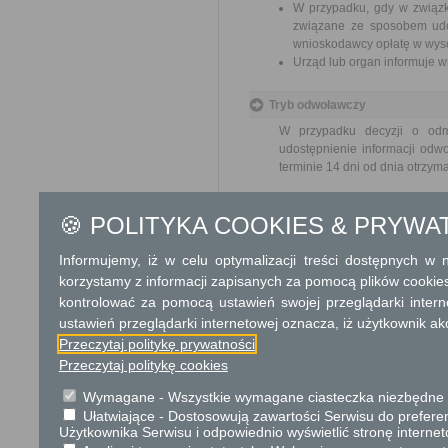
W przypadku, gdy w związk
związane ze sposobem udos
wnioskodawcy opłatę w wyso
Urząd lub organ informuje w
Tryb odwoławczy
W przypadku decyzji o odmo
udostępnienie informacji od
terminie 14 dni od dnia otrzym
Skargi i wnioski
🍪 POLITYKA COOKIES & PRYWA
Przedmiotem skargi może być zan
naruszenie praworządności lub in
Informujemy, iż w celu optymalizacji treści dostępnych w
mogą być między innymi sprawy ul
korzystamy z informacji zapisanych za pomocą plików cookie
ochrony własności społecznej, lep
bez zbędnej zwłoki, nie później je
kontrolować za pomocą ustawień swojej przeglądarki inter
ustawień przeglądarki internetowej oznacza, iż użytkownik ak
Podstawa prawna
Przeczytaj politykę prywatności
Ustawa z dnia 14 czer
Przeczytaj politykę cookies
Ustawa z dnia 6 wrześni
Wymagane - Wszystkie wymagane ciasteczka niezbędne do
Ułatwiające - Dostosowują zawartości Serwisu do preferen
Ochrona danych osobowych
Użytkownika Serwisu i odpowiednio wyświetlić stronę interne