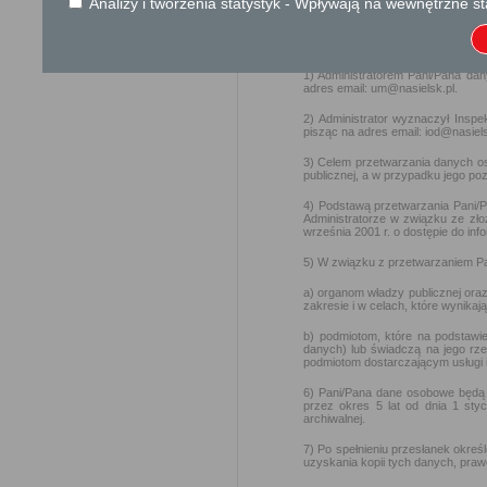
Analizy i tworzenia statystyk - Wpływają na wewnętrzne st
Klauzula informacyjna o prz
)
Zgodnie z wymogami Rozporządze
osób fizycznych w związku z pr
dyrektywy 95/46/WE (dalej jako: 
1) Administratorem Pani/Pana dany
adres email: um@nasielsk.pl.
2) Administrator wyznaczył Insp
pisząc na adres email: iod@nasiels
3) Celem przetwarzania danych oso
publicznej, a w przypadku jego po
4) Podstawą przetwarzania Pani/
Administratorze w związku ze zł
września 2001 r. o dostępie do infor
5) W związku z przetwarzaniem Pa
a) organom władzy publicznej ora
zakresie i w celach, które wynik
b) podmiotom, które na podstawi
danych) lub świadczą na jego rze
podmiotom dostarczającym usługi i
6) Pani/Pana dane osobowe będą 
przez okres 5 lat od dnia 1 sty
archiwalnej.
7) Po spełnieniu przesłanek okr
uzyskania kopii tych danych, praw