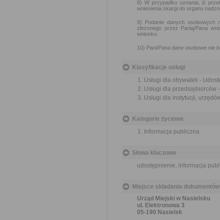
8) W przypadku uznania, iż prz
wniesienia skargi do organu nad
9) Podanie danych osobowych ni
złożonego przez Panią/Pana wnios
wniosku.
10) Pani/Pana dane osobowe nie b
Klasyfikacje usługi
Usługi dla obywateli - Udost
Usługi dla przedsiębiorców -
Usługi dla instytucji, urzędó
Kategorie życiowe
Informacja publiczna
Słowa kluczowe
udostępnienie, informacja publ
Miejsce składania dokumentów
Urząd Miejski w Nasielsku
ul. Elektronowa 3
05-190 Nasielsk