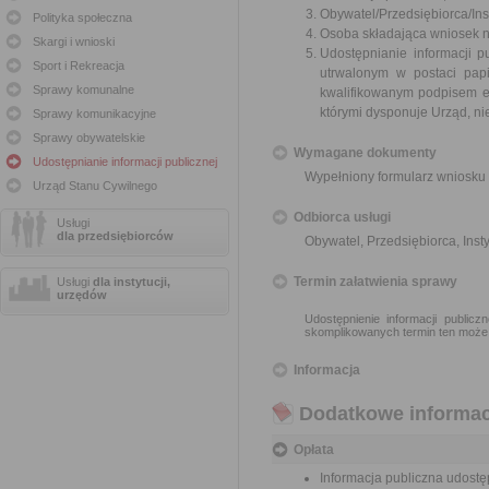
Obywatel/Przedsiębiorca/Inst
Polityka społeczna
Osoba składająca wniosek n
Skargi i wnioski
Udostępnianie informacji p
Sport i Rekreacja
utrwalonym w postaci papi
Sprawy komunalne
kwalifikowanym podpisem e
którymi dysponuje Urząd, ni
Sprawy komunikacyjne
Sprawy obywatelskie
Wymagane dokumenty
Udostępnianie informacji publicznej
Wypełniony formularz wniosku 
Urząd Stanu Cywilnego
Odbiorca usługi
Usługi
dla przedsiębiorców
Obywatel, Przedsiębiorca, Insty
Termin załatwienia sprawy
Usługi
dla instytucji,
urzędów
Udostępnienie informacji public
skomplikowanych termin ten może
Informacja
Dodatkowe informac
Opłata
Informacja publiczna udostęp