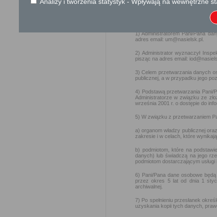
Analizy i tworzenia statystyk - Wpływają na wewnętrzne st
Klauzula informacyjna o prz
)
Zgodnie z wymogami Rozporządze
osób fizycznych w związku z pr
dyrektywy 95/46/WE (dalej jako: 
1) Administratorem Pani/Pana dany
adres email: um@nasielsk.pl.
2) Administrator wyznaczył Insp
pisząc na adres email: iod@nasiels
3) Celem przetwarzania danych oso
publicznej, a w przypadku jego po
4) Podstawą przetwarzania Pani/
Administratorze w związku ze zł
września 2001 r. o dostępie do infor
5) W związku z przetwarzaniem Pa
a) organom władzy publicznej ora
zakresie i w celach, które wynik
b) podmiotom, które na podstawi
danych) lub świadczą na jego rze
podmiotom dostarczającym usługi i
6) Pani/Pana dane osobowe będą 
przez okres 5 lat od dnia 1 sty
archiwalnej.
7) Po spełnieniu przesłanek okr
uzyskania kopii tych danych, praw