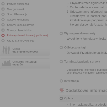
Obywatel/Przedsiębiorca/Inst
Polityka społeczna
Osoba składająca wniosek n
Skargi i wnioski
Udostępnianie informacji p
Sport i Rekreacja
utrwalonym w postaci papi
Sprawy komunalne
kwalifikowanym podpisem e
którymi dysponuje Urząd, ni
Sprawy komunikacyjne
Sprawy obywatelskie
Wymagane dokumenty
Udostępnianie informacji publicznej
Wypełniony formularz wniosku 
Urząd Stanu Cywilnego
Odbiorca usługi
Usługi
dla przedsiębiorców
Obywatel, Przedsiębiorca, Insty
Termin załatwienia sprawy
Usługi
dla instytucji,
urzędów
Udostępnienie informacji public
skomplikowanych termin ten może
Informacja
Dodatkowe informac
Opłata
Informacja publiczna udostęp