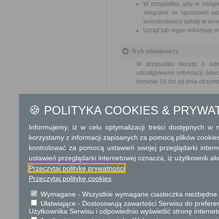
W przypadku, gdy w związk
związane ze sposobem udos
wnioskodawcy opłatę w wyso
Urząd lub organ informuje w
Tryb odwoławczy
W przypadku decyzji o odmo
udostępnienie informacji od
terminie 14 dni od dnia otrzym
Skargi i wnioski
🍪 POLITYKA COOKIES & PRYWA
Przedmiotem skargi może być zan
naruszenie praworządności lub in
Informujemy, iż w celu optymalizacji treści dostępnych w
mogą być między innymi sprawy ul
korzystamy z informacji zapisanych za pomocą plików cookie
ochrony własności społecznej, lep
bez zbędnej zwłoki, nie później je
kontrolować za pomocą ustawień swojej przeglądarki inter
ustawień przeglądarki internetowej oznacza, iż użytkownik ak
Podstawa prawna
Przeczytaj politykę prywatności
Ustawa z dnia 14 czer
Przeczytaj politykę cookies
Ustawa z dnia 6 wrześni
Wymagane - Wszystkie wymagane ciasteczka niezbędne do
Ułatwiające - Dostosowują zawartości Serwisu do preferen
Ochrona danych osobowych
Użytkownika Serwisu i odpowiednio wyświetlić stronę interne