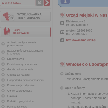
WYSZUKIWARKA
Urząd Miejski w Nas
TERYTORIALNA
Elektronowa 3
05-190 Nasielsk
Usługi
telefon: 236933000
dla obywateli
fax: 236912470
http://www.Nasielsk.pl
Architektura i planowanie
przestrzenne
Bezpieczeństwo i zarządzanie
kryzysowe
Drogownictwo
Wniosek o udostępni
Działalność gospodarcza
Geodezja i Kartografia
Ogólny opis
Geodezja i Kataster
Wniosek o udostępnienie inform
Gospodarka nieruchomościami
Konserwacja zabytków
Opis skrócony
Ochrona Środowiska
Każda informacja o sprawac
Oświata
podlega udostępnieniu na 
Podatki i opłaty lokalne
inaczej.
Polityka lokalowa
Informacja publiczna, która 