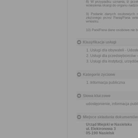
8) W przypadku uznania, iż prz
wniesienia skargi do organu nad
9) Podanie danych osobowych ni
złożonego przez Panią/Pana wnios
wniosku.
10) Pani/Pana dane osobowe nie b
Klasyfikacje usługi
Usługi dla obywateli - Udost
Usługi dla przedsiębiorców -
Usługi dla instytucji, urzędó
Kategorie życiowe
Informacja publiczna
Słowa kluczowe
udostępnienie, informacja publ
Miejsce składania dokumentów
Urząd Miejski w Nasielsku
ul. Elektronowa 3
05-190 Nasielsk