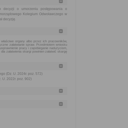
ub decyzji o umorzeniu postępowania o
e Samorządowego Kolegium Odwoławczego w
ał decyzję.
 właściwe organy albo przez ich pracowników,
tyczne załatwianie spraw. Przedmiotem wniosku
usprawnienie pracy i zapobieganie nadużyciom,
dla załatwienia skargi powinien załatwić skargę
go (Dz. U. 2024r. poz. 572)
. U. 2022r. poz. 902)