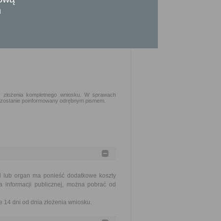
 i w formie określonych we wniosku.
n
ektronicznego.
aty złożenia kompletnego wniosku. W sprawach
 zostanie poinformowany odrębnym pismem.
ąd lub organ ma ponieść dodatkowe koszty
a informacji publicznej, można pobrać od
 14 dni od dnia złożenia wniosku.