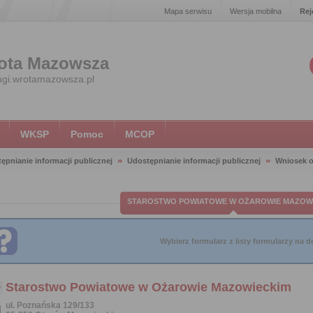
Mapa serwisu
Wersja mobilna
Rej
ota Mazowsza
ugi.wrotamazowsza.pl
WKSP
Pomoc
MCOP
ępnianie informacji publicznej
Udostępnianie informacji publicznej
Wniosek o
STAROSTWO POWIATOWE W OŻAROWIE MAZOW
Wybierz formularz z listy formularzy na do
Starostwo Powiatowe w Ożarowie Mazowieckim
ul. Poznańska 129/133