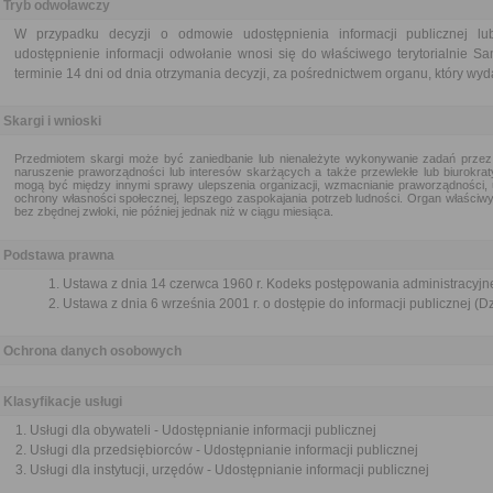
Tryb odwoławczy
W przypadku decyzji o odmowie udostępnienia informacji publicznej l
udostępnienie informacji odwołanie wnosi się do właściwego terytorialni
terminie 14 dni od dnia otrzymania decyzji, za pośrednictwem organu, który wyd
Skargi i wnioski
Przedmiotem skargi może być zaniedbanie lub nienależyte wykonywanie zadań przez
naruszenie praworządności lub interesów skarżących a także przewlekłe lub biurokra
mogą być między innymi sprawy ulepszenia organizacji, wzmacnianie praworządności, 
ochrony własności społecznej, lepszego zaspokajania potrzeb ludności. Organ właściwy 
bez zbędnej zwłoki, nie później jednak niż w ciągu miesiąca.
Podstawa prawna
Ustawa z dnia 14 czerwca 1960 r. Kodeks postępowania administracyjne
Ustawa z dnia 6 września 2001 r. o dostępie do informacji publicznej (Dz
Ochrona danych osobowych
Klasyfikacje usługi
Usługi dla obywateli - Udostępnianie informacji publicznej
Usługi dla przedsiębiorców - Udostępnianie informacji publicznej
Usługi dla instytucji, urzędów - Udostępnianie informacji publicznej