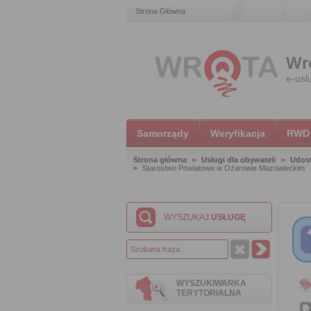
Strona Główna
Wr
e-usl
Samorządy
Weryfikacja
RWD
Strona główna
Usługi dla obywateli
Udost
Starostwo Powiatowe w Ożarowie Mazowieckim
WYSZUKAJ
USŁUGĘ
WYSZUKIWARKA
TERYTORIALNA