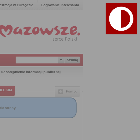
estracja w eUrzędzie
Logowanie interesanta
 udostępnienie informacji publicznej
IECKIM
Powrót
le strony.