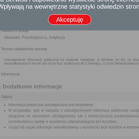
którymi dysponuje Urząd, nie umożliwiają udostępnienia informacji w sposób
- Wpływają na wewnętrzne statystyki odwiedzin stro
Wymagane dokumenty
Akceptuję
Wypełniony formularz wniosku albo wypełniony wniosek w formie dokumentu el
Odbiorca usługi
Obywatel, Przedsiębiorca, Instytucja
Termin załatwienia sprawy
Udostępnienie informacji publicznej na wniosek następuje w terminie 14 dni od d
skomplikowanych termin ten może być wydłużony do 2 miesięcy, o czym Wnioskodawca
Informacja
Dodatkowe informacje
Opłata
Informacja publiczna udostępniana jest bezpłatnie.
W przypadku, gdy w związku z udostępnieniem informacji publicznej urz
związane ze sposobem udostępnienia lub z koniecznością przekształceni
wnioskodawcy opłatę w wysokości odpowiadającej tym kosztom.
Urząd lub organ informuje wnioskodawcę o wysokości tych kosztów w terminie