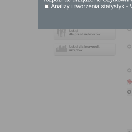
Sprawy komunikacyjne
Analizy i tworzenia statystyk 
Sprawy obywatelskie
Udostępnianie informacji publicznej
Urząd Stanu Cywilnego
Usługi
dla przedsiębiorców
Usługi
dla instytucji,
urzędów