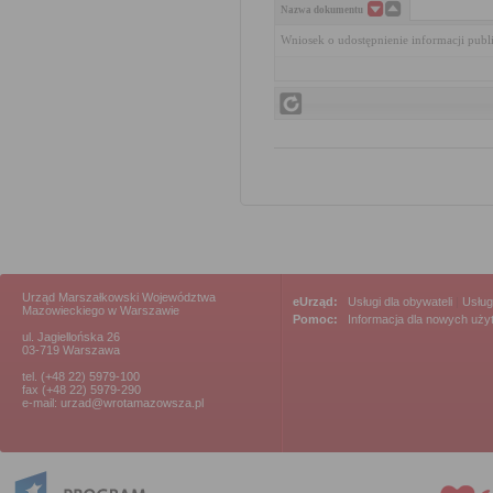
Nazwa dokumentu
Wniosek o udostępnienie informacji publ
Urząd Marszałkowski Województwa
eUrząd:
Usługi dla obywateli
|
Usług
Mazowieckiego w Warszawie
Pomoc:
Informacja dla nowych uż
ul. Jagiellońska 26
03-719 Warszawa
tel. (+48 22) 5979-100
fax (+48 22) 5979-290
e-mail: urzad@wrotamazowsza.pl