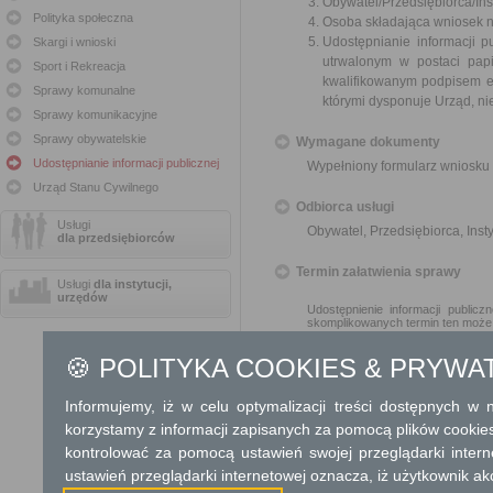
Obywatel/Przedsiębiorca/Inst
Polityka społeczna
Osoba składająca wniosek n
Udostępnianie informacji p
Skargi i wnioski
utrwalonym w postaci papi
Sport i Rekreacja
kwalifikowanym podpisem e
Sprawy komunalne
którymi dysponuje Urząd, ni
Sprawy komunikacyjne
Sprawy obywatelskie
Wymagane dokumenty
Udostępnianie informacji publicznej
Wypełniony formularz wniosku 
Urząd Stanu Cywilnego
Odbiorca usługi
Usługi
Obywatel, Przedsiębiorca, Insty
dla przedsiębiorców
Termin załatwienia sprawy
Usługi
dla instytucji,
urzędów
Udostępnienie informacji public
skomplikowanych termin ten może
🍪 POLITYKA COOKIES & PRYWA
Informacja
Dodatkowe informac
Informujemy, iż w celu optymalizacji treści dostępnych w
korzystamy z informacji zapisanych za pomocą plików cookie
Opłata
kontrolować za pomocą ustawień swojej przeglądarki inter
Informacja publiczna udostęp
ustawień przeglądarki internetowej oznacza, iż użytkownik ak
W przypadku, gdy w związk