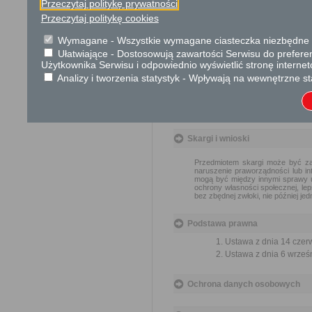
Przeczytaj politykę prywatności
związane ze sposobem udos
Przeczytaj politykę cookies
wnioskodawcy opłatę w wyso
Urząd lub organ informuje w
Wymagane - Wszystkie wymagane ciasteczka niezbędne do
Ułatwiające - Dostosowują zawartości Serwisu do preferen
Użytkownika Serwisu i odpowiednio wyświetlić stronę interne
Tryb odwoławczy
Analizy i tworzenia statystyk - Wpływają na wewnętrzne st
W przypadku decyzji o odmo
udostępnienie informacji od
terminie 14 dni od dnia otrzym
Skargi i wnioski
Przedmiotem skargi może być zan
naruszenie praworządności lub in
mogą być między innymi sprawy ul
ochrony własności społecznej, lep
bez zbędnej zwłoki, nie później je
Podstawa prawna
Ustawa z dnia 14 czer
Ustawa z dnia 6 wrześni
Ochrona danych osobowych