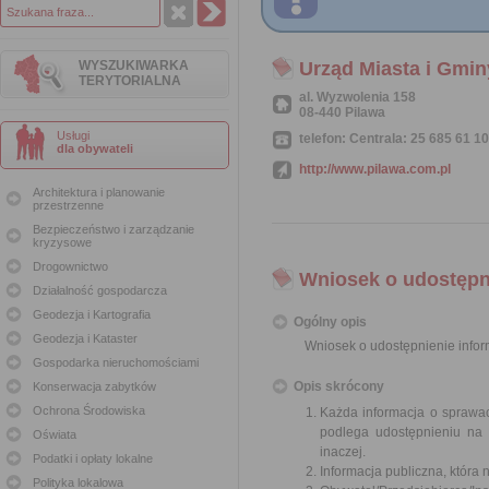
WYSZUKIWARKA
Urząd Miasta i Gmin
TERYTORIALNA
al. Wyzwolenia 158
08-440 Pilawa
Usługi
telefon: Centrala: 25 685 61 10
dla obywateli
http://www.pilawa.com.pl
Architektura i planowanie
przestrzenne
Bezpieczeństwo i zarządzanie
kryzysowe
Drogownictwo
Wniosek o udostępni
Działalność gospodarcza
Geodezja i Kartografia
Ogólny opis
Geodezja i Kataster
Wniosek o udostępnienie inform
Gospodarka nieruchomościami
Opis skrócony
Konserwacja zabytków
Ochrona Środowiska
Każda informacja o sprawac
podlega udostępnieniu na 
Oświata
inaczej.
Podatki i opłaty lokalne
Informacja publiczna, która 
Polityka lokalowa