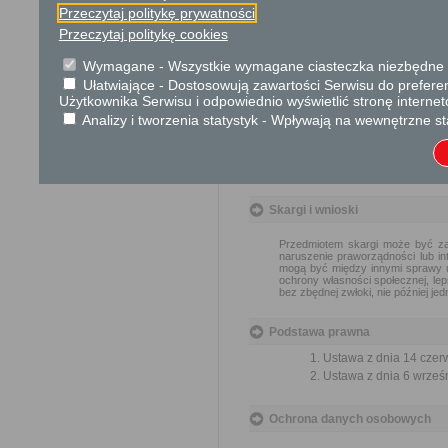
W przypadku, gdy w związk
Przeczytaj politykę prywatności
związane ze sposobem udos
Przeczytaj politykę cookies
wnioskodawcy opłatę w wyso
Urząd lub organ informuje w
Wymagane - Wszystkie wymagane ciasteczka niezbędne do
Ułatwiające - Dostosowują zawartości Serwisu do preferen
Użytkownika Serwisu i odpowiednio wyświetlić stronę interne
Tryb odwoławczy
Analizy i tworzenia statystyk - Wpływają na wewnętrzne st
W przypadku decyzji o odmo
udostępnienie informacji od
terminie 14 dni od dnia otrzym
Skargi i wnioski
Przedmiotem skargi może być zan
naruszenie praworządności lub in
mogą być między innymi sprawy ul
ochrony własności społecznej, lep
bez zbędnej zwłoki, nie później je
Podstawa prawna
Ustawa z dnia 14 czer
Ustawa z dnia 6 wrześni
Ochrona danych osobowych