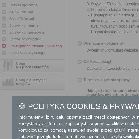
Obywatel/Przedsiębiorca/Inst
Polityka społeczna
Osoba składająca wniosek n
Skargi i wnioski
Udostępnianie informacji p
Sport i Rekreacja
utrwalonym w postaci papi
Sprawy komunalne
kwalifikowanym podpisem e
którymi dysponuje Urząd, ni
Sprawy komunikacyjne
Sprawy obywatelskie
Wymagane dokumenty
Udostępnianie informacji publicznej
Wypełniony formularz wniosku 
Urząd Stanu Cywilnego
Odbiorca usługi
Usługi
dla przedsiębiorców
Obywatel, Przedsiębiorca, Insty
Termin załatwienia sprawy
Usługi
dla instytucji,
urzędów
Udostępnienie informacji public
skomplikowanych termin ten może
🍪 POLITYKA COOKIES & PRYWA
Informacja
Dodatkowe informac
Informujemy, iż w celu optymalizacji treści dostępnych w
korzystamy z informacji zapisanych za pomocą plików cookie
Opłata
kontrolować za pomocą ustawień swojej przeglądarki inter
Informacja publiczna udostęp
ustawień przeglądarki internetowej oznacza, iż użytkownik ak