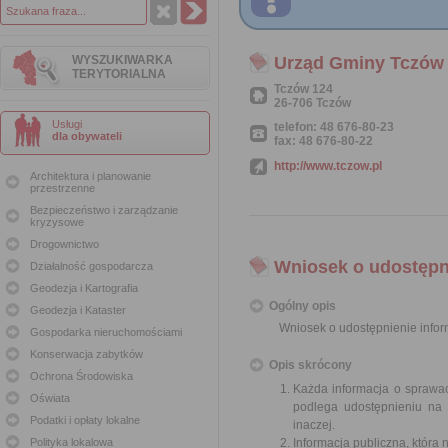
WYSZUKIWARKA
Urząd Gminy Tczów
TERYTORIALNA
Tczów 124
26-706 Tczów
Usługi
telefon: 48 676-80-23
dla obywateli
fax: 48 676-80-22
http://www.tczow.pl
Architektura i planowanie
przestrzenne
Bezpieczeństwo i zarządzanie
kryzysowe
Drogownictwo
Wniosek o udostępni
Działalność gospodarcza
Geodezja i Kartografia
Ogólny opis
Geodezja i Kataster
Wniosek o udostępnienie inform
Gospodarka nieruchomościami
Konserwacja zabytków
Opis skrócony
Ochrona Środowiska
Każda informacja o sprawac
Oświata
podlega udostępnieniu na 
Podatki i opłaty lokalne
inaczej.
Polityka lokalowa
Informacja publiczna, która 