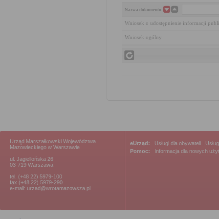
Nazwa dokumentu
Wniosek o udostępnienie informacji publ
Wniosek ogólny
Urząd Marszałkowski Województwa
eUrząd:
Usługi dla obywateli
|
Usług
Mazowieckiego w Warszawie
Pomoc:
Informacja dla nowych uż
ul. Jagiellońska 26
03-719 Warszawa
tel. (+48 22) 5979-100
fax (+48 22) 5979-290
e-mail: urzad@wrotamazowsza.pl