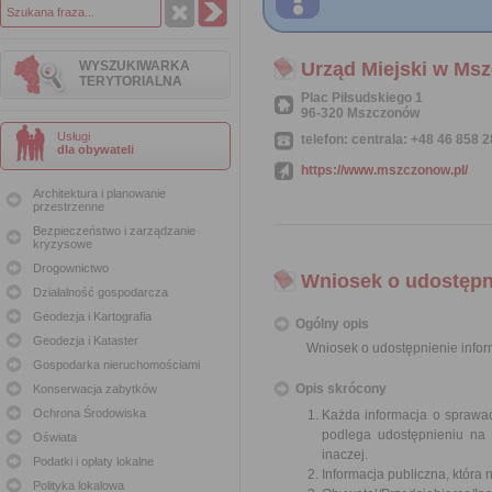
WYSZUKIWARKA
Urząd Miejski w Ms
TERYTORIALNA
Plac Piłsudskiego 1
96-320 Mszczonów
Usługi
telefon: centrala: +48 46 858 2
dla obywateli
https://www.mszczonow.pl/
Architektura i planowanie
przestrzenne
Bezpieczeństwo i zarządzanie
kryzysowe
Drogownictwo
Wniosek o udostępni
Działalność gospodarcza
Geodezja i Kartografia
Ogólny opis
Geodezja i Kataster
Wniosek o udostępnienie inform
Gospodarka nieruchomościami
Opis skrócony
Konserwacja zabytków
Ochrona Środowiska
Każda informacja o sprawac
podlega udostępnieniu na 
Oświata
inaczej.
Podatki i opłaty lokalne
Informacja publiczna, która 
Polityka lokalowa