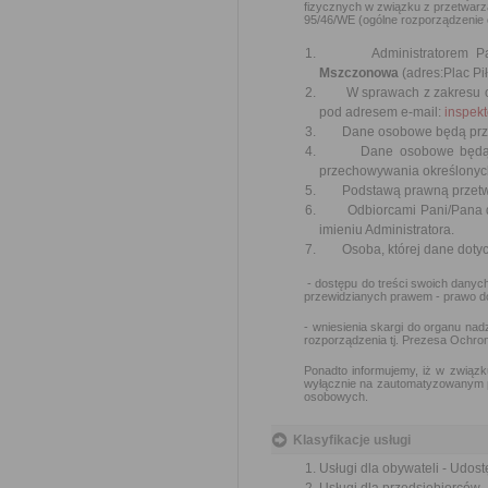
fizycznych w związku z przetwar
95/46/WE (ogólne rozporządzenie o 
Administratorem Pani
Mszczonowa
(adres:Plac Pi
W sprawach z zakresu och
pod adresem e-mail:
inspek
Dane osobowe będą przetwa
Dane osobowe będą przet
przechowywania określonych
Podstawą prawną przetwarzan
Odbiorcami Pani/Pana dan
imieniu Administratora.
Osoba, której dane dotyc
- dostępu do treści swoich danych
przewidzianych prawem - prawo do
- wniesienia skargi do organu n
rozporządzenia tj. Prezesa Ochr
Ponadto informujemy, iż w związk
wyłącznie na zautomatyzowanym pr
osobowych.
Klasyfikacje usługi
Usługi dla obywateli - Udost