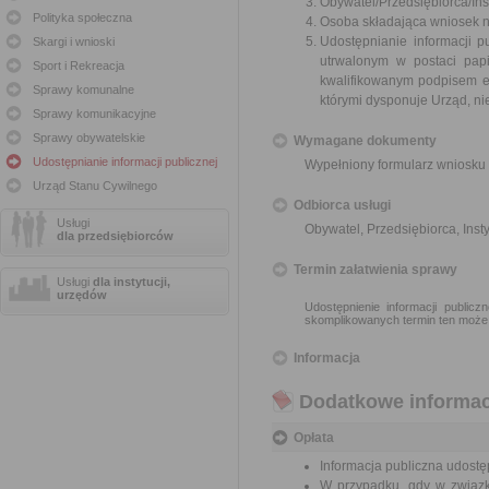
Obywatel/Przedsiębiorca/Inst
Polityka społeczna
Osoba składająca wniosek n
Udostępnianie informacji p
Skargi i wnioski
utrwalonym w postaci papi
Sport i Rekreacja
kwalifikowanym podpisem e
Sprawy komunalne
którymi dysponuje Urząd, ni
Sprawy komunikacyjne
Sprawy obywatelskie
Wymagane dokumenty
Udostępnianie informacji publicznej
Wypełniony formularz wniosku 
Urząd Stanu Cywilnego
Odbiorca usługi
Usługi
Obywatel, Przedsiębiorca, Insty
dla przedsiębiorców
Termin załatwienia sprawy
Usługi
dla instytucji,
urzędów
Udostępnienie informacji public
skomplikowanych termin ten może
Informacja
Dodatkowe informac
Opłata
Informacja publiczna udostęp
W przypadku, gdy w związk