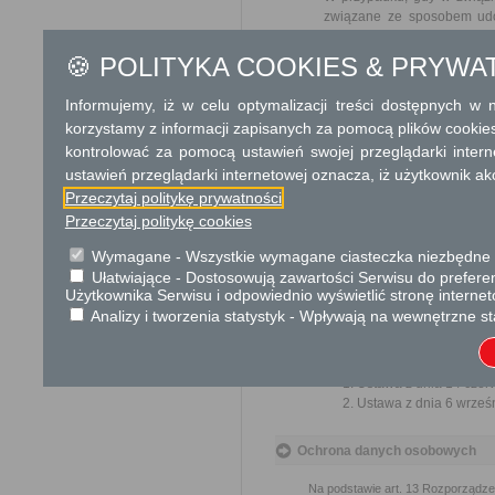
związane ze sposobem udos
wnioskodawcy opłatę w wyso
Urząd lub organ informuje w
🍪 POLITYKA COOKIES & PRYWA
Tryb odwoławczy
Informujemy, iż w celu optymalizacji treści dostępnych w
korzystamy z informacji zapisanych za pomocą plików cookie
W przypadku decyzji o odmo
kontrolować za pomocą ustawień swojej przeglądarki inter
udostępnienie informacji od
terminie 14 dni od dnia otrzym
ustawień przeglądarki internetowej oznacza, iż użytkownik ak
Przeczytaj politykę prywatności
Skargi i wnioski
Przeczytaj politykę cookies
Wymagane - Wszystkie wymagane ciasteczka niezbędne do
Przedmiotem skargi może być zan
naruszenie praworządności lub in
Ułatwiające - Dostosowują zawartości Serwisu do preferen
mogą być między innymi sprawy ul
Użytkownika Serwisu i odpowiednio wyświetlić stronę interne
ochrony własności społecznej, lep
bez zbędnej zwłoki, nie później je
Analizy i tworzenia statystyk - Wpływają na wewnętrzne st
Podstawa prawna
Ustawa z dnia 14 czer
Ustawa z dnia 6 wrześni
Ochrona danych osobowych
Na podstawie art. 13 Rozporządzen