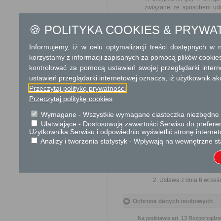
związane ze sposobem udos
wnioskodawcy opłatę w wyso
Urząd lub organ informuje w
🍪 POLITYKA COOKIES & PRYWA
Tryb odwoławczy
Informujemy, iż w celu optymalizacji treści dostępnych w
korzystamy z informacji zapisanych za pomocą plików cookie
W przypadku decyzji o odmo
kontrolować za pomocą ustawień swojej przeglądarki inter
udostępnienie informacji od
terminie 14 dni od dnia otrzym
ustawień przeglądarki internetowej oznacza, iż użytkownik ak
Przeczytaj politykę prywatności
Skargi i wnioski
Przeczytaj politykę cookies
Wymagane - Wszystkie wymagane ciasteczka niezbędne do
Przedmiotem skargi może być zan
naruszenie praworządności lub in
Ułatwiające - Dostosowują zawartości Serwisu do preferen
mogą być między innymi sprawy ul
Użytkownika Serwisu i odpowiednio wyświetlić stronę interne
ochrony własności społecznej, lep
bez zbędnej zwłoki, nie później je
Analizy i tworzenia statystyk - Wpływają na wewnętrzne st
Podstawa prawna
Ustawa z dnia 14 czer
Ustawa z dnia 6 wrześni
Ochrona danych osobowych
Na podstawie art. 13 Rozporządzen