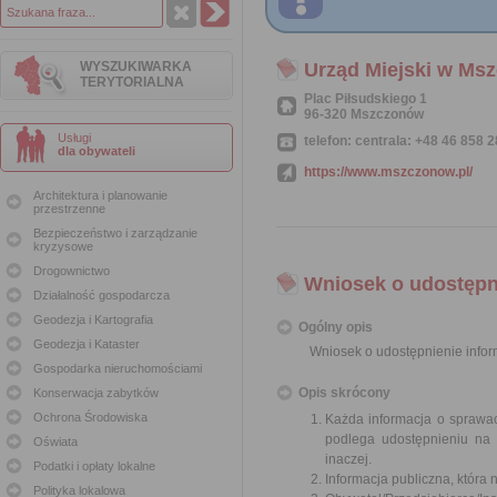
WYSZUKIWARKA
Urząd Miejski w Ms
TERYTORIALNA
Plac Piłsudskiego 1
96-320 Mszczonów
Usługi
telefon: centrala: +48 46 858 2
dla obywateli
https://www.mszczonow.pl/
Architektura i planowanie
przestrzenne
Bezpieczeństwo i zarządzanie
kryzysowe
Drogownictwo
Wniosek o udostępni
Działalność gospodarcza
Geodezja i Kartografia
Ogólny opis
Geodezja i Kataster
Wniosek o udostępnienie inform
Gospodarka nieruchomościami
Opis skrócony
Konserwacja zabytków
Ochrona Środowiska
Każda informacja o sprawac
podlega udostępnieniu na 
Oświata
inaczej.
Podatki i opłaty lokalne
Informacja publiczna, która 
Polityka lokalowa