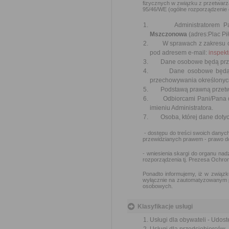
fizycznych w związku z przetwar
95/46/WE (ogólne rozporządzenie o 
Administratorem Pani
Mszczonowa
(adres:Plac Pi
W sprawach z zakresu och
pod adresem e-mail:
inspek
Dane osobowe będą przetwa
Dane osobowe będą przet
przechowywania określonych
Podstawą prawną przetwarzan
Odbiorcami Pani/Pana dan
imieniu Administratora.
Osoba, której dane dotyc
- dostępu do treści swoich danych
przewidzianych prawem - prawo do
- wniesienia skargi do organu n
rozporządzenia tj. Prezesa Ochr
Ponadto informujemy, iż w związk
wyłącznie na zautomatyzowanym pr
osobowych.
Klasyfikacje usługi
Usługi dla obywateli - Udost