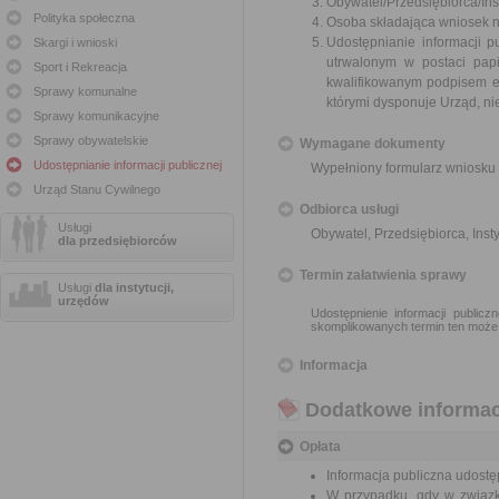
Obywatel/Przedsiębiorca/Inst
Polityka społeczna
Osoba składająca wniosek n
Udostępnianie informacji p
Skargi i wnioski
utrwalonym w postaci papi
Sport i Rekreacja
kwalifikowanym podpisem e
Sprawy komunalne
którymi dysponuje Urząd, ni
Sprawy komunikacyjne
Sprawy obywatelskie
Wymagane dokumenty
Udostępnianie informacji publicznej
Wypełniony formularz wniosku 
Urząd Stanu Cywilnego
Odbiorca usługi
Usługi
Obywatel, Przedsiębiorca, Insty
dla przedsiębiorców
Termin załatwienia sprawy
Usługi
dla instytucji,
urzędów
Udostępnienie informacji public
skomplikowanych termin ten może
Informacja
Dodatkowe informac
Opłata
Informacja publiczna udostęp
W przypadku, gdy w związk