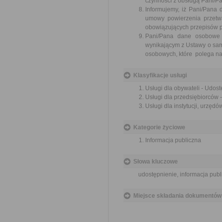
czynności z obsługą Pani/P
Informujemy, iż Pani/Pana
umowy powierzenia przetw
obowiązujących przepisów 
Pani/Pana dane osobowe 
wynikającym z Ustawy o sa
osobowych, które polega n
Klasyfikacje usługi
Usługi dla obywateli - Udost
Usługi dla przedsiębiorców -
Usługi dla instytucji, urzędó
Kategorie życiowe
Informacja publiczna
Słowa kluczowe
udostępnienie, informacja publ
Miejsce składania dokumentów