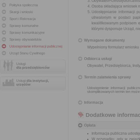
Obywatel/Przedsiębiorca/Inst
Polityka społeczna
Osoba składająca wniosek n
Udostępnianie informacji p
Skargi i wnioski
utrwalonym w postaci papi
Sport i Rekreacja
kwalifikowanym podpisem e
Sprawy komunalne
którymi dysponuje Urząd, ni
Sprawy komunikacyjne
Sprawy obywatelskie
Wymagane dokumenty
Udostępnianie informacji publicznej
Wypełniony formularz wniosku 
Urząd Stanu Cywilnego
Odbiorca usługi
Usługi
Obywatel, Przedsiębiorca, Insty
dla przedsiębiorców
Termin załatwienia sprawy
Usługi
dla instytucji,
urzędów
Udostępnienie informacji public
skomplikowanych termin ten może
Informacja
Dodatkowe informac
Opłata
Informacja publiczna udostęp
W przypadku, gdy w związk