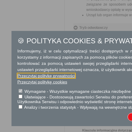
związane ze sposobem udos
wnioskodawcy opłatę w wyso
Urząd lub organ informuje w
Tryb odwoławczy
W przypadku decyzji o odmo
🍪 POLITYKA COOKIES & PRYWA
udostępnienie informacji od
terminie 14 dni od dnia otrzym
Informujemy, iż w celu optymalizacji treści dostępnych w
korzystamy z informacji zapisanych za pomocą plików cookie
Skargi i wnioski
kontrolować za pomocą ustawień swojej przeglądarki inter
Przedmiotem skargi może być zan
ustawień przeglądarki internetowej oznacza, iż użytkownik ak
naruszenie praworządności lub in
Przeczytaj politykę prywatności
mogą być między innymi sprawy ul
ochrony własności społecznej, lep
Przeczytaj politykę cookies
bez zbędnej zwłoki, nie później je
Wymagane - Wszystkie wymagane ciasteczka niezbędne do
Podstawa prawna
Ułatwiające - Dostosowują zawartości Serwisu do preferen
Użytkownika Serwisu i odpowiednio wyświetlić stronę interne
Ustawa z dnia 14 czer
Analizy i tworzenia statystyk - Wpływają na wewnętrzne st
Ustawa z dnia 6 wrześni
Ochrona danych osobowych
Klauzula informacyjna dotyczą