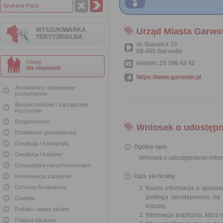
WYSZUKIWARKA
Urząd Miasta Garwo
TERYTORIALNA
ul. Staszica 15
08-400 Garwolin
Usługi
telefon: 25 786 42 42
dla obywateli
https://www.garwolin.pl
Architektura i planowanie
przestrzenne
Bezpieczeństwo i zarządzanie
kryzysowe
Drogownictwo
Wniosek o udostępni
Działalność gospodarcza
Geodezja i Kartografia
Ogólny opis
Geodezja i Kataster
Wniosek o udostępnienie inform
Gospodarka nieruchomościami
Opis skrócony
Konserwacja zabytków
Ochrona Środowiska
Każda informacja o sprawac
podlega udostępnieniu na 
Oświata
inaczej.
Podatki i opłaty lokalne
Informacja publiczna, która 
Polityka lokalowa