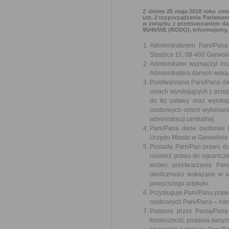
Z dniem 25 maja 2018 roku zmie
ust. 2 rozporządzenia Parlament
w związku z przetwarzaniem da
95/46/WE (RODO), informujemy,
Administratorem Pani/Pan
Staszica 15, 08-400 Garwoli
Administrator wyznaczył i
Administratora danych wskaz
Przetwarzanie Pani/Pana d
celach wynikających z prz
do tej ustawy oraz wynika
osobowych celem wykonania
administracji centralnej.
Pani/Pana dane osobowe 
Urzędu Miasta w Garwolinie 
Posiada Pani/Pan prawo do
również prawo do ogranicze
wobec przetwarzania Pani
okoliczności wskazane w a
powyższego artykułu.
Przysługuje Pani/Panu praw
osobowych Pani/Pana – nar
Podanie przez Panią/Pana
konieczność podania danyc