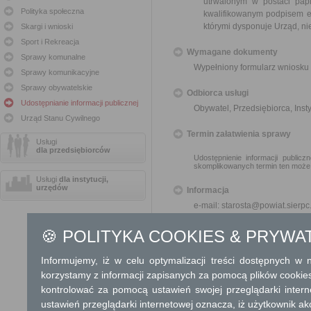
utrwalonym w postaci papi
Polityka społeczna
kwalifikowanym podpisem e
którymi dysponuje Urząd, ni
Skargi i wnioski
Sport i Rekreacja
Wymagane dokumenty
Sprawy komunalne
Wypełniony formularz wniosku 
Sprawy komunikacyjne
Sprawy obywatelskie
Odbiorca usługi
Udostępnianie informacji publicznej
Obywatel, Przedsiębiorca, Insty
Urząd Stanu Cywilnego
Termin załatwienia sprawy
Usługi
dla przedsiębiorców
Udostępnienie informacji public
skomplikowanych termin ten może
Usługi
dla instytucji,
urzędów
Informacja
e-mail: starosta@powiat.sierpc
tel. (24) 275 91 01
🍪 POLITYKA COOKIES & PRYWA
Dodatkowe informac
Informujemy, iż w celu optymalizacji treści dostępnych w
Opłata
korzystamy z informacji zapisanych za pomocą plików cookie
Informacja publiczna udostęp
kontrolować za pomocą ustawień swojej przeglądarki inter
W przypadku, gdy w związk
ustawień przeglądarki internetowej oznacza, iż użytkownik ak
związane ze sposobem udos