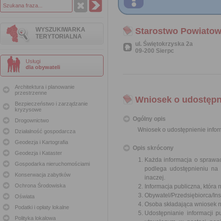
WYSZUKIWARKA
Starostwo Powiatow
TERYTORIALNA
ul. Świętokrzyska 2a
09-200 Sierpc
Usługi
dla obywateli
Architektura i planowanie
przestrzenne
Wniosek o udostępni
Bezpieczeństwo i zarządzanie
kryzysowe
Ogólny opis
Drogownictwo
Wniosek o udostępnienie inform
Działalność gospodarcza
Geodezja i Kartografia
Opis skrócony
Geodezja i Kataster
Każda informacja o sprawac
Gospodarka nieruchomościami
podlega udostępnieniu na 
Konserwacja zabytków
inaczej.
Ochrona Środowiska
Informacja publiczna, która 
Obywatel/Przedsiębiorca/Inst
Oświata
Osoba składająca wniosek n
Podatki i opłaty lokalne
Udostępnianie informacji p
Polityka lokalowa