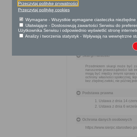
Przeczytaj politykę prywatności
wnioskodawcy opłatę w wyso
Przeczytaj politykę cookies
Urząd lub organ informuje w
Wymagane - Wszystkie wymagane ciasteczka niezbędne do
Tryb odwoławczy
Ułatwiające - Dostosowują zawartości Serwisu do preferen
Użytkownika Serwisu i odpowiednio wyświetlić stronę interne
W przypadku decyzji o odmo
Analizy i tworzenia statystyk - Wpływają na wewnętrzne st
udostępnienie informacji od
terminie 14 dni od dnia otrzym
Skargi i wnioski
Przedmiotem skargi może być zan
naruszenie praworządności lub in
mogą być między innymi sprawy ul
ochrony własności społecznej, lep
bez zbędnej zwłoki, nie później je
Podstawa prawna
Ustawa z dnia 14 czer
Ustawa z dnia 6 wrześni
Ochrona danych osobowych
https://www.sierpc.starostwo.go