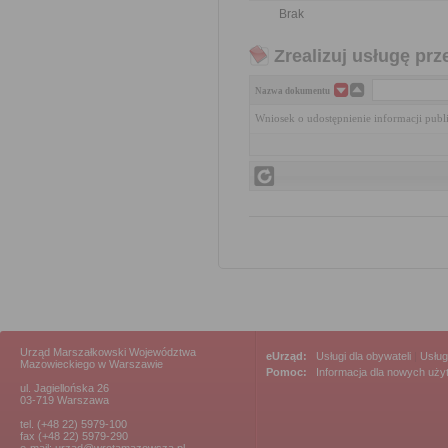
Brak
Zrealizuj usługę prz
Nazwa dokumentu
Wniosek o udostępnienie informacji publ
Urząd Marszałkowski Województwa
eUrząd:
Usługi dla obywateli
|
Usług
Mazowieckiego w Warszawie
Pomoc:
Informacja dla nowych uż
ul. Jagiellońska 26
03-719 Warszawa
tel. (+48 22) 5979-100
fax (+48 22) 5979-290