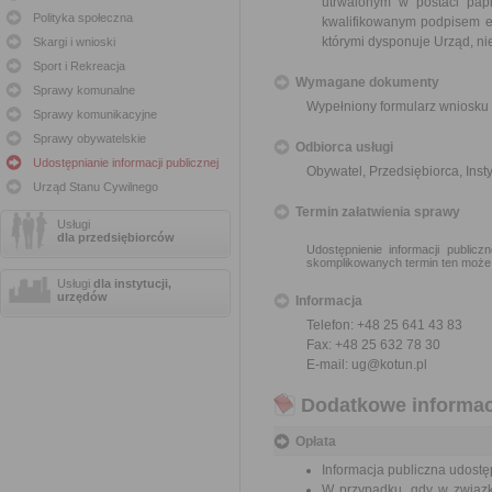
utrwalonym w postaci papi
Polityka społeczna
kwalifikowanym podpisem e
którymi dysponuje Urząd, ni
Skargi i wnioski
Sport i Rekreacja
Wymagane dokumenty
Sprawy komunalne
Wypełniony formularz wniosku 
Sprawy komunikacyjne
Sprawy obywatelskie
Odbiorca usługi
Udostępnianie informacji publicznej
Obywatel, Przedsiębiorca, Insty
Urząd Stanu Cywilnego
Termin załatwienia sprawy
Usługi
dla przedsiębiorców
Udostępnienie informacji public
skomplikowanych termin ten może
Usługi
dla instytucji,
urzędów
Informacja
Telefon: +48 25 641 43 83
Fax: +48 25 632 78 30
E-mail: ug@kotun.pl
Dodatkowe informac
Opłata
Informacja publiczna udostęp
W przypadku, gdy w związk