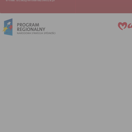
e-mail: urzad@wrotamazowsza.pl