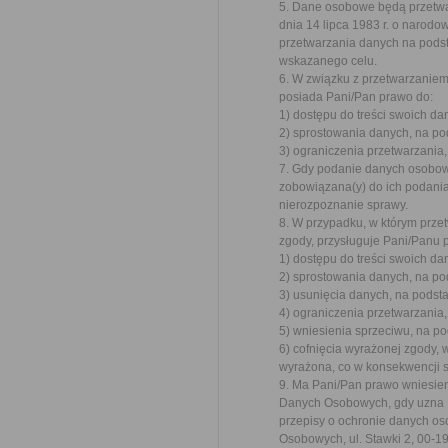
5. Dane osobowe będą przetwa
dnia 14 lipca 1983 r. o narod
przetwarzania danych na podst
wskazanego celu.
6. W związku z przetwarzanie
posiada Pani/Pan prawo do:
1) dostępu do treści swoich da
2) sprostowania danych, na po
3) ograniczenia przetwarzania,
7. Gdy podanie danych osobow
zobowiązana(y) do ich podani
nierozpoznanie sprawy.
8. W przypadku, w którym prz
zgody, przysługuje Pani/Panu 
1) dostępu do treści swoich da
2) sprostowania danych, na po
3) usunięcia danych, na podst
4) ograniczenia przetwarzania,
5) wniesienia sprzeciwu, na po
6) cofnięcia wyrażonej zgody, 
wyrażona, co w konsekwencji 
9. Ma Pani/Pan prawo wniesie
Danych Osobowych, gdy uzna P
przepisy o ochronie danych o
Osobowych, ul. Stawki 2, 00-