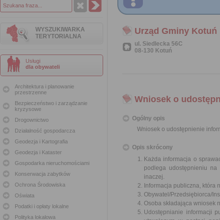
WYSZUKIWARKA
Urząd Gminy Kotuń
TERYTORIALNA
ul. Siedlecka 56C
08-130 Kotuń
Usługi
dla obywateli
Architektura i planowanie
przestrzenne
Wniosek o udostępni
Bezpieczeństwo i zarządzanie
kryzysowe
Ogólny opis
Drogownictwo
Wniosek o udostępnienie inform
Działalność gospodarcza
Geodezja i Kartografia
Opis skrócony
Geodezja i Kataster
Każda informacja o sprawac
Gospodarka nieruchomościami
podlega udostępnieniu na 
Konserwacja zabytków
inaczej.
Ochrona Środowiska
Informacja publiczna, która 
Obywatel/Przedsiębiorca/Inst
Oświata
Osoba składająca wniosek n
Podatki i opłaty lokalne
Udostępnianie informacji p
Polityka lokalowa