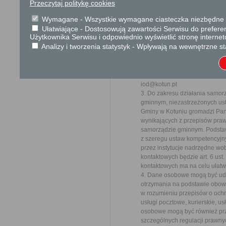
Przeczytaj politykę cookies
2016/679 z dnia 27 kwietnia 2
z przetwarzaniem danych osob
Wymagane - Wszystkie wymagane ciasteczka niezbędne do
uchylenia dyrektywy 95/46/WE
Ułatwiające - Dostosowują zawartości Serwisu do preferen
informujemy o zasadach przet
Użytkownika Serwisu i odpowiednio wyświetlić stronę interne
Pani/Panu prawach z tym zwią
Analizy i tworzenia statystyk - Wpływają na wewnętrzne st
1. Administratorem Pani/Pana
Wójta, ul. Siedlecka 56C, 08-13
2. Administrator wyznaczył in
listownie na adres Urzędu Gmi
iod@kotun.pl
3. Do zakresu działania samo
gminnym, niezastrzeżonych ust
Gminy w Kotuniu gromadzi Pan
wynikających z przepisów prawa
samorządzie gminnym. Podsta
z szeregu ustaw kompetencyjn
przez instytucje nadrzędne wo
kontaktowych będzie art. 6 ust.
kontaktowych ma na celu ułatw
4. Dane osobowe mogą być ud
otrzymania na podstawie obow
w rozumieniu przepisów o och
usługi pocztowe, kurierskie, 
osobowe mogą być również prz
szczególnych regulacji prawn