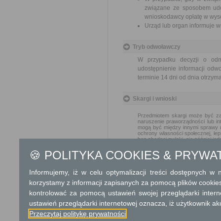
związane ze sposobem udos
wnioskodawcy opłatę w wyso
Urząd lub organ informuje w
Tryb odwoławczy
W przypadku decyzji o odmo
udostępnienie informacji od
terminie 14 dni od dnia otrzym
Skargi i wnioski
Przedmiotem skargi może być zan
naruszenie praworządności lub in
mogą być między innymi sprawy ul
ochrony własności społecznej, lep
bez zbędnej zwłoki, nie później je
🍪 POLITYKA COOKIES & PRYWA
Podstawa prawna
Informujemy, iż w celu optymalizacji treści dostępnych w
Ustawa z dnia 14 czer
Ustawa z dnia 6 wrześni
korzystamy z informacji zapisanych za pomocą plików cookie
kontrolować za pomocą ustawień swojej przeglądarki inter
Ochrona danych osobowych
ustawień przeglądarki internetowej oznacza, iż użytkownik ak
Przeczytaj politykę prywatności
W związku z realizacją wymog