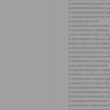
1) administratorem danych oso
jest Burmistrz Gminy Różan, a
2) administrator wyznaczył In
w sprawach przetwarzania Pań
urzad@gminarozan.pl;
3) administrator będzie przetwa
w celu wypełnienia obowiązku
z dnia 6 września 2001 r. o dos
4) dane osobowe mogą być ud
prawa, a także na rzecz podmi
przetwarzania danych w związku
dostawcą oprogramowania, ze
z zakresu ochrony danych oso
5) administrator nie zamierza
organizacji międzynarodowej;
6) mają Państwo prawo uzyskać
Dodatkowo zgodnie z art. 13 u
1) Państwa dane osobowe będą
w ustawie z dnia 14 lipca 198
w Rozporządzeniu Ministra Kul
w sprawie klasyfikowania i kw
do archiwów państwowych i bra
2) przysługuje Państwu prawo 
przetwarzania, a także prawo 
3) podanie danych osobowych j