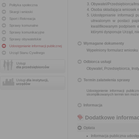
Obywatel/Przedsiębiorca/Inst
Polityka społeczna
Osoba składająca wniosek n
Skargi i wnioski
Udostępnianie informacji p
Sport i Rekreacja
utrwalonym w postaci papi
Sprawy komunalne
kwalifikowanym podpisem e
którymi dysponuje Urząd, ni
Sprawy komunikacyjne
Sprawy obywatelskie
Wymagane dokumenty
Udostępnianie informacji publicznej
Wypełniony formularz wniosku 
Urząd Stanu Cywilnego
Odbiorca usługi
Usługi
dla przedsiębiorców
Obywatel, Przedsiębiorca, Insty
Termin załatwienia sprawy
Usługi
dla instytucji,
urzędów
Udostępnienie informacji public
skomplikowanych termin ten może
Informacja
Dodatkowe informac
Opłata
Informacja publiczna udostęp