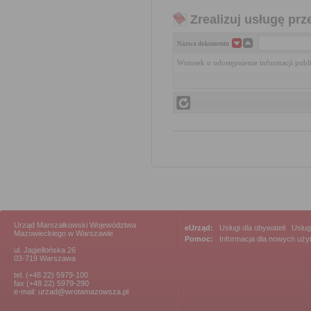
Zrealizuj usługę prz
Nazwa dokumentu
Wniosek o udostępnienie informacji publ
Urząd Marszałkowski Województwa
eUrząd:
Usługi dla obywateli
|
Usług
Mazowieckiego w Warszawie
Pomoc:
Informacja dla nowych uż
ul. Jagiellońska 26
03-719 Warszawa
tel. (+48 22) 5979-100
fax (+48 22) 5979-290
e-mail: urzad@wrotamazowsza.pl