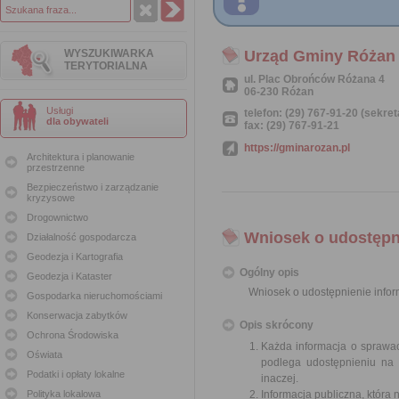
WYSZUKIWARKA
Urząd Gminy Różan
TERYTORIALNA
ul. Plac Obrońców Różana 4
06-230 Różan
Usługi
telefon: (29) 767-91-20 (sekret
dla obywateli
fax: (29) 767-91-21
https://gminarozan.pl
Architektura i planowanie
przestrzenne
Bezpieczeństwo i zarządzanie
kryzysowe
Drogownictwo
Wniosek o udostępni
Działalność gospodarcza
Geodezja i Kartografia
Ogólny opis
Geodezja i Kataster
Wniosek o udostępnienie inform
Gospodarka nieruchomościami
Konserwacja zabytków
Opis skrócony
Ochrona Środowiska
Każda informacja o sprawac
Oświata
podlega udostępnieniu na 
Podatki i opłaty lokalne
inaczej.
Polityka lokalowa
Informacja publiczna, która 