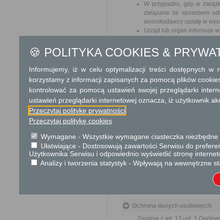
W przypadku, gdy w związk
związane ze sposobem udos
wnioskodawcy opłatę w wyso
Urząd lub organ informuje w
🍪 POLITYKA COOKIES & PRYWA
Tryb odwoławczy
W przypadku decyzji o odmo
Informujemy, iż w celu optymalizacji treści dostępnych w
udostępnienie informacji od
korzystamy z informacji zapisanych za pomocą plików cookie
terminie 14 dni od dnia otrzym
kontrolować za pomocą ustawień swojej przeglądarki inter
ustawień przeglądarki internetowej oznacza, iż użytkownik ak
Skargi i wnioski
Przeczytaj politykę prywatności
Przeczytaj politykę cookies
Przedmiotem skargi może być zan
naruszenie praworządności lub in
mogą być między innymi sprawy ul
Wymagane - Wszystkie wymagane ciasteczka niezbędne do
ochrony własności społecznej, lep
bez zbędnej zwłoki, nie później je
Ułatwiające - Dostosowują zawartości Serwisu do preferen
Użytkownika Serwisu i odpowiednio wyświetlić stronę interne
Analizy i tworzenia statystyk - Wpływają na wewnętrzne st
Podstawa prawna
Ustawa z dnia 14 czer
Ustawa z dnia 6 wrześni
Ochrona danych osobowych
Zgodnie z art. 13 ust. 1 Ogól