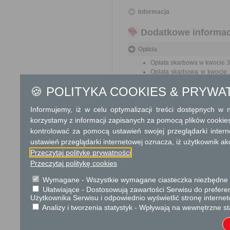
Informacja
Dodatkowe informac
Opłata
Opłata skarbowa w kwocie 39
Opłata skarbowa w kwocie 1
jego odpisu, wypisu lub kopii
🍪 POLITYKA COOKIES & PRYWA
Tryb odwoławczy
Informujemy, iż w celu optymalizacji treści dostępnych w
Odwołanie wnosi się do Wo
korzystamy z informacji zapisanych za pomocą plików cookie
pośrednictwem organu, który
kontrolować za pomocą ustawień swojej przeglądarki inter
Urzędzie lub data jego nadani
ustawień przeglądarki internetowej oznacza, iż użytkownik ak
opłat.
Przeczytaj politykę prywatności
Przeczytaj politykę cookies
Skargi i wnioski
Wymagane - Wszystkie wymagane ciasteczka niezbędne do
Przedmiotem skargi może być
Ułatwiające - Dostosowują zawartości Serwisu do preferen
pracowników, naruszenie praw
Użytkownika Serwisu i odpowiednio wyświetlić stronę interne
spraw.
Analizy i tworzenia statystyk - Wpływają na wewnętrzne st
Przedmiotem wniosku mogą by
ulepszenia organizacji,