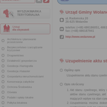
WYSZUKIWARKA
Urząd Gminy Wola
TERYTORIALNA
ul. Radomska 20
26-625 Wolanów
Usługi
telefon: (+48) 486186051, 48
dla obywateli
fax: (+48) 486187941
http://www.wolanow.pl
Architektura i planowanie
przestrzenne
Bezpieczeństwo i zarządzanie
kryzysowe
Drogownictwo
Uzupełnienie aktu s
Działalność gospodarcza
Geodezja i Kartografia
Ogólny opis
Geodezja i Kataster
Uzupełnienie aktu stanu cywil
Gospodarka nieruchomościami
Konserwacja zabytków
Opis skrócony
Ochrona Środowiska
Akt stanu cywilnego, któr
Oświata
aktów stanu cywilnego, akt
Podatki i opłaty lokalne
mających wpływ na stan cywi
Polityka lokalowa
Uzupełnienia można dokon