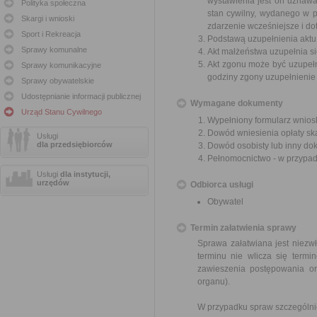
wystawienia jest on uznaw
Polityka społeczna
stan cywilny, wydanego w pa
Skargi i wnioski
zdarzenie wcześniejsze i dot
Sport i Rekreacja
Podstawą uzupełnienia aktu 
Sprawy komunalne
Akt małżeństwa uzupełnia si
Akt zgonu może być uzupełn
Sprawy komunikacyjne
godziny zgony uzupełnienie
Sprawy obywatelskie
Udostępnianie informacji publicznej
Wymagane dokumenty
Urząd Stanu Cywilnego
Wypełniony formularz wnios
Dowód wniesienia opłaty sk
Usługi
dla przedsiębiorców
Dowód osobisty lub inny do
Pełnomocnictwo - w przypad
Usługi
dla instytucji,
urzędów
Odbiorca usługi
Obywatel
Termin załatwienia sprawy
Sprawa załatwiana jest niezwł
terminu nie wlicza się term
zawieszenia postępowania o
organu).
W przypadku spraw szczególni