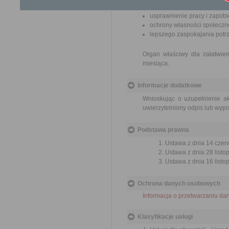
wzmacnianie praworządnośc
usprawnienie pracy i zapob
ochrony własności społeczne
lepszego zaspokajania potrz
Organ właściwy dla załatwien
miesiąca.
Informacje dodatkowe
Wnioskując o uzupełnienie a
uwierzytelniony odpis lub wypi
Podstawa prawna
Ustawa z dnia 14 czer
Ustawa z dnia 28 listo
Ustawa z dnia 16 listop
Ochrona danych osobowych
Informacja o przetwarzaniu d
Klasyfikacje usługi