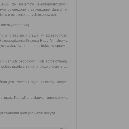
usługi do systemów teleinformatycznych
tórym powierzono przetwarzanie danych w
pisów o ochronie danych osobowych.
i międzynarodowej.
y w przepisach prawa, w szczególności
ie Rozporządzenia Prezesa Rady Ministrów z
owych wykazów akt oraz instrukcji w sprawie
ch danych osobowych, ich sprostowania,
 wobec przetwarzania, a także o prawie do
tórym jest Prezes Urzędu Ochrony Danych
e przez Panią/Pana danych uniemożliwia
matyzowanemu podejmowaniu decyzji.