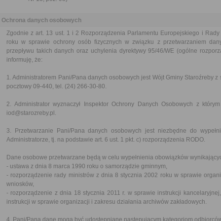
Ochrona danych osobowych
Zgodnie z art. 13 ust. 1 i 2 Rozporządzenia Parlamentu Europejskiego i Rady
roku w sprawie ochrony osób fizycznych w związku z przetwarzaniem da
przepływu takich danych oraz uchylenia dyrektywy 95/46/WE (ogólne rozpor
informuję, że:
1. Administratorem Pani/Pana danych osobowych jest Wójt Gminy Staroźreby z s
pocztowy 09-440, tel. (24) 266-30-80.
2. Administrator wyznaczył Inspektor Ochrony Danych Osobowych z którym
iod@starozreby.pl.
3. Przetwarzanie Pani/Pana danych osobowych jest niezbędne do wypełn
Administratorze, tj. na podstawie art. 6 ust. 1 pkt. c) rozporządzenia RODO.
Dane osobowe przetwarzane będą w celu wypełnienia obowiązków wynikającyc
- ustawa z dnia 8 marca 1990 roku o samorządzie gminnym,
- rozporządzenie rady ministrów z dnia 8 stycznia 2002 roku w sprawie organi
wniosków,
- rozporządzenie z dnia 18 stycznia 2011 r. w sprawie instrukcji kancelaryjne
instrukcji w sprawie organizacji i zakresu działania archiwów zakładowych.
4. Pani/Pana dane mogą być udostępniane następującym kategoriom odbiorcó