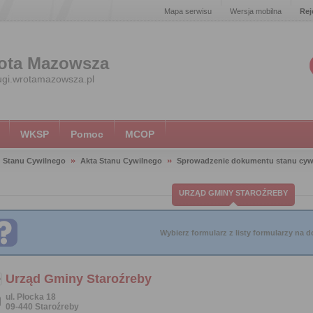
Mapa serwisu
Wersja mobilna
Rej
ota Mazowsza
ugi.wrotamazowsza.pl
WKSP
Pomoc
MCOP
 Stanu Cywilnego
Akta Stanu Cywilnego
Sprowadzenie dokumentu stanu cywi
URZĄD GMINY STAROŹREBY
Wybierz formularz z listy formularzy na do
Urząd Gminy Staroźreby
ul. Płocka 18
09-440 Staroźreby