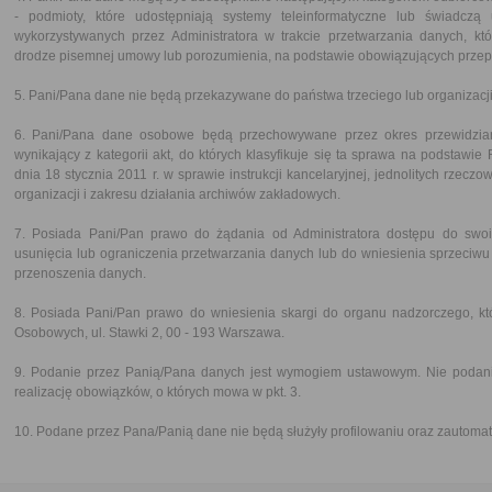
- podmioty, które udostępniają systemy teleinformatyczne lub świadczą 
wykorzystywanych przez Administratora w trakcie przetwarzania danych, k
drodze pisemnej umowy lub porozumienia, na podstawie obowiązujących prze
5. Pani/Pana dane nie będą przekazywane do państwa trzeciego lub organizacj
6. Pani/Pana dane osobowe będą przechowywane przez okres przewidzian
wynikający z kategorii akt, do których klasyfikuje się ta sprawa na podstaw
dnia 18 stycznia 2011 r. w sprawie instrukcji kancelaryjnej, jednolitych rzecz
organizacji i zakresu działania archiwów zakładowych.
7. Posiada Pani/Pan prawo do żądania od Administratora dostępu do swoi
usunięcia lub ograniczenia przetwarzania danych lub do wniesienia sprzeciwu
przenoszenia danych.
8. Posiada Pani/Pan prawo do wniesienia skargi do organu nadzorczego, k
Osobowych, ul. Stawki 2, 00 - 193 Warszawa.
9. Podanie przez Panią/Pana danych jest wymogiem ustawowym. Nie podani
realizację obowiązków, o których mowa w pkt. 3.
10. Podane przez Pana/Panią dane nie będą służyły profilowaniu oraz zauto