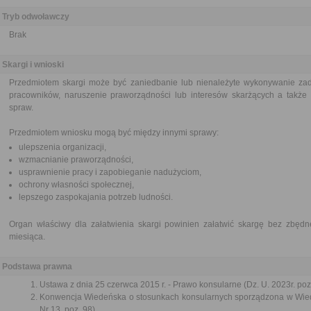
Tryb odwoławczy
Brak
Skargi i wnioski
Przedmiotem skargi może być zaniedbanie lub nienależyte wykonywanie zad
pracowników, naruszenie praworządności lub interesów skarżących a także p
spraw.
Przedmiotem wniosku mogą być między innymi sprawy:
ulepszenia organizacji,
wzmacnianie praworządności,
usprawnienie pracy i zapobieganie nadużyciom,
ochrony własności społecznej,
lepszego zaspokajania potrzeb ludności.
Organ właściwy dla załatwienia skargi powinien załatwić skargę bez zbędne
miesiąca.
Podstawa prawna
Ustawa z dnia 25 czerwca 2015 r. - Prawo konsularne (Dz. U. 2023r. poz
Konwencja Wiedeńska o stosunkach konsularnych sporządzona w Wiedni
Nr 13, poz. 98)