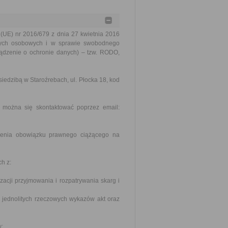
 (UE) nr 2016/679 z dnia 27 kwietnia 2016
nych osobowych i w sprawie swobodnego
ządzenie o ochronie danych) – tzw. RODO,
iedzibą w Staroźrebach, ul. Płocka 18, kod
 można się skontaktować poprzez email:
ienia obowiązku prawnego ciążącego na
h z:
zacji przyjmowania i rozpatrywania skarg i
j, jednolitych rzeczowych wykazów akt oraz
w: