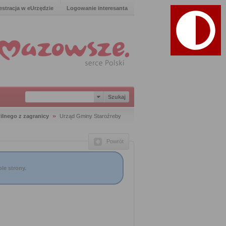
estracja w eUrzędzie
Logowanie interesanta
lnego z zagranicy
Urząd Gminy Staroźreby
Powrót
le strony.