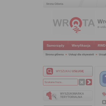
Strona Główna
Wr
e-usl
Samorządy
Weryfikacja
RWD
Strona główna
Usługi dla obywateli
Urząd
WYSZUKAJ
USŁUGĘ
WYSZUKIWARKA
TERYTORIALNA