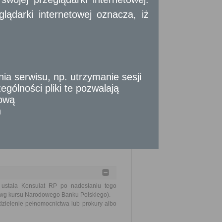
rodzicami, dziadkami, dziećmi, wnukami,
ądarki internetowej oznacza, iż
szczenia stosownej opłaty.
 serwisu, np. utrzymanie sesji
gólności pliki te pozwalają
adzenia dokumentu zależy jednak od wielu
tową
zasu potrzebnego na wyszukanie dokumentu
n
6 miesięcy od dnia złożenia wniosku, a w
ustala Konsulat RP po nadesłaniu tego
ik wg kursu Narodowego Banku Polskiego).
zielenie pełnomocnictwa lub prokury albo