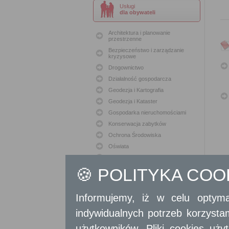
Usługi
dla obywateli
Architektura i planowanie
przestrzenne
Bezpieczeństwo i zarządzanie
kryzysowe
Drogownictwo
Działalność gospodarcza
Geodezja i Kartografia
Geodezja i Kataster
Gospodarka nieruchomościami
Konserwacja zabytków
Ochrona Środowiska
Oświata
Podatki i opłaty lokalne
🍪 POLITYKA CO
Polityka lokalowa
Polityka społeczna
Skargi i wnioski
Informujemy, iż w celu optyma
Sport i Rekreacja
indywidualnych potrzeb korzyst
Sprawy komunalne
Sprawy komunikacyjne
użytkowników. Pliki cookies uż