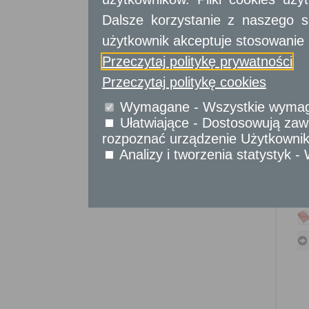
Sprawy obywatelskie
Dalsze korzystanie z naszego s
Udostępnianie informacji publicznej
użytkownik akceptuje stosowanie 
Urząd Stanu Cywilnego
Przeczytaj politykę prywatności
Usługi
dla przedsiębiorców
Przeczytaj politykę cookies
Usługi
dla instytucji,
Wymagane - Wszystkie wymagan
urzędów
Ułatwiające - Dostosowują zawa
rozpoznać urządzenie Użytkownika
Analizy i tworzenia statystyk 