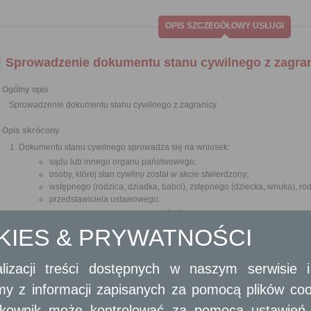
OPIS SZCZEGÓŁOWY USŁUGI
Sprowadzenie dokumentu stanu cywilnego z zagra
Ogólny opis
Sprowadzenie dokumentu stanu cywilnego z zagranicy
Opis skrócony
Dokumentu stanu cywilnego sprowadza się na wniosek:
sądu lub innego organu państwowego;
osoby, której stan cywilny został w akcie stwierdzony;
wstępnego (rodzica, dziadka, babci), zstępnego (dziecka, wnuka), r
przedstawiciela ustawowego.
Dokumenty stanu cywilnego mogą być również sprowadzane na wniosek in
wykażą interes prawny w sprowadzeniu aktu stanu cywilnego a także na wnio
OKIES & PRYWATNOŚCI
uzasadnione celami statutowymi takiej organizacji i gdy przemawia za tym int
Wymagane dokumenty
lizacji treści dostępnych w naszym serwisie
Wypełniony formularz wniosku.
amy z informacji zapisanych za pomocą plików co
Dowód wniesienia opłaty skarbowej.
Dowód osobisty lub inny dokument tożsamości (do wglądu).
ytkownik może kontrolować za pomocą ustawień sw