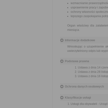
wzmacnianie praworządnośc
usprawnienie pracy i zapob
ochrony własności społeczne
lepszego zaspokajania potrz
Organ właściwy dla załatwien
miesiąca.
Informacje dodatkowe
Wnioskując o uzupełnienie a
uwierzytelniony odpis lub wypi
Podstawa prawna
Ustawa z dnia 14 czer
Ustawa z dnia 28 listo
Ustawa z dnia 16 listop
Ochrona danych osobowych
Klasyfikacje usługi
Usługi dla obywateli - Urzą