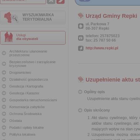
WYSZUKIWARKA
Urząd Gminy Repki
TERYTORIALNA
ul. Parkowa 7
08-307 Repki
Usługi
telefon: 257875023
dla obywateli
fax: 25 787 50 66
http://www.repki.pl
Architektura i planowanie
przestrzenne
Bezpieczeństwo i zarządzanie
kryzysowe
Drogownictwo
Uzupełnienie aktu s
Działalność gospodarcza
Geodezja i Kartografia
Ogólny opis
Geodezja i Kataster
Uzupełnienie aktu stanu cywil
Gospodarka nieruchomościami
Konserwacja zabytków
Opis skrócony
Ochrona Środowiska
Akt stanu cywilnego, któr
Oświata
aktów stanu cywilnego, akt
Podatki i opłaty lokalne
mających wpływ na stan cywi
Polityka lokalowa
Uzupełnienia można dokon