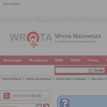
Strona Główna
Wrota Mazowsza
e-uslugi.wrotamazowsza.pl
Samorządy
Weryfikacja
RWD
WKSP
Pomoc
Strona główna
Usługi dla obywateli
Urząd Stanu Cywilnego
Akta Stanu 
WYSZUKAJ
USŁUGĘ