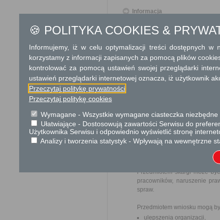
Informacja
🍪 POLITYKA COOKIES & PRYWA
Dodatkowe informac
Informujemy, iż w celu optymalizacji treści dostępnych w
Opłata
korzystamy z informacji zapisanych za pomocą plików cookie
Opłata skarbowa w kwocie 39
kontrolować za pomocą ustawień swojej przeglądarki inter
Opłata skarbowa w kwocie 1
ustawień przeglądarki internetowej oznacza, iż użytkownik ak
jego odpisu, wypisu lub kopii
Przeczytaj politykę prywatności
Przeczytaj politykę cookies
Tryb odwoławczy
Odwołanie wnosi się do Wo
Wymagane - Wszystkie wymagane ciasteczka niezbędne do
pośrednictwem organu, który
Ułatwiające - Dostosowują zawartości Serwisu do preferen
Urzędzie lub data jego nadani
Użytkownika Serwisu i odpowiednio wyświetlić stronę interne
opłat.
Analizy i tworzenia statystyk - Wpływają na wewnętrzne st
Skargi i wnioski
Przedmiotem skargi może być
pracowników, naruszenie praw
spraw.
Przedmiotem wniosku mogą by
ulepszenia organizacji,