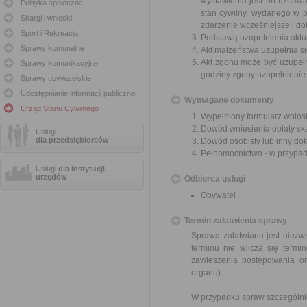
wystawienia jest on uznaw
Polityka społeczna
stan cywilny, wydanego w pa
Skargi i wnioski
zdarzenie wcześniejsze i dot
Sport i Rekreacja
Podstawą uzupełnienia aktu 
Sprawy komunalne
Akt małżeństwa uzupełnia si
Akt zgonu może być uzupełn
Sprawy komunikacyjne
godziny zgony uzupełnienie
Sprawy obywatelskie
Udostępnianie informacji publicznej
Wymagane dokumenty
Urząd Stanu Cywilnego
Wypełniony formularz wnios
Dowód wniesienia opłaty sk
Usługi
dla przedsiębiorców
Dowód osobisty lub inny do
Pełnomocnictwo - w przypad
Usługi
dla instytucji,
urzędów
Odbiorca usługi
Obywatel
Termin załatwienia sprawy
Sprawa załatwiana jest niezwł
terminu nie wlicza się term
zawieszenia postępowania o
organu).
W przypadku spraw szczególni