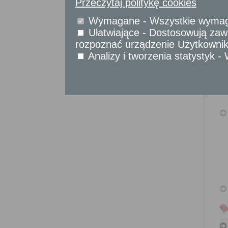
Przeczytaj politykę cookies
Sprawy obywatelskie
Udostępnianie informacji publicznej
Wymagane - Wszystkie wymagan
Urząd Stanu Cywilnego
Ułatwiające - Dostosowują zawa
rozpoznać urządzenie Użytkownika
Usługi
dla przedsiębiorców
Analizy i tworzenia statystyk 
Usługi
dla instytucji,
urzędów