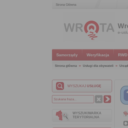
Strona Główna
Wr
e-usl
Samorządy
Weryfikacja
RWD
Strona główna
Usługi dla obywateli
Urząd
WYSZUKAJ
USŁUGĘ
WYSZUKIWARKA
TERYTORIALNA