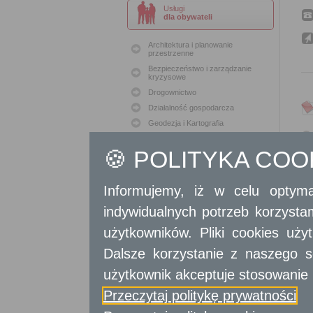
Usługi
dla obywateli
Architektura i planowanie
przestrzenne
Bezpieczeństwo i zarządzanie
kryzysowe
Drogownictwo
Działalność gospodarcza
Geodezja i Kartografia
Geodezja i Kataster
🍪 POLITYKA CO
Gospodarka nieruchomościami
Konserwacja zabytków
Ochrona Środowiska
Informujemy, iż w celu optyma
Oświata
indywidualnych potrzeb korzyst
Podatki i opłaty lokalne
użytkowników. Pliki cookies uż
Polityka lokalowa
Polityka społeczna
Dalsze korzystanie z naszego s
Skargi i wnioski
użytkownik akceptuje stosowanie 
Sport i Rekreacja
Sprawy komunalne
Przeczytaj politykę prywatności
Sprawy komunikacyjne