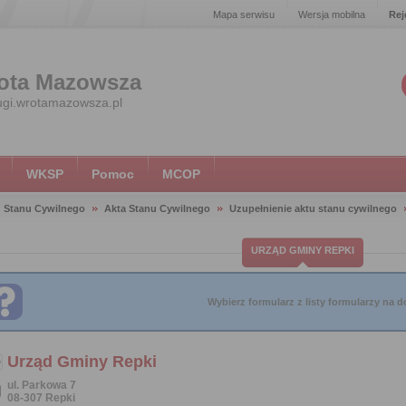
Mapa serwisu
Wersja mobilna
Rej
ota Mazowsza
ugi.wrotamazowsza.pl
WKSP
Pomoc
MCOP
 Stanu Cywilnego
Akta Stanu Cywilnego
Uzupełnienie aktu stanu cywilnego
URZĄD GMINY REPKI
Wybierz formularz z listy formularzy na do
Urząd Gminy Repki
ul. Parkowa 7
08-307 Repki