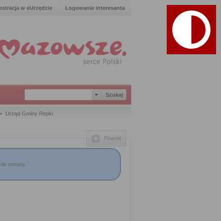
estracja w eUrzędzie
Logowanie interesanta
Urząd Gminy Repki
Powrót
le strony.