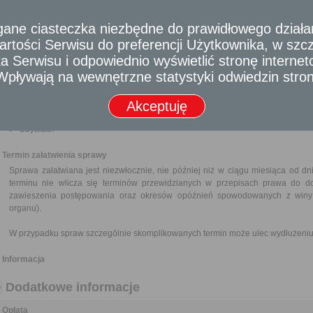
godziny zgony uzupełnienie aktu zgonu jest możliwe tylko mocą orzeczenia
e ciasteczka niezbędne do prawidłowego działania
Wymagane dokumenty
rtości Serwisu do preferencji Użytkownika, w szcze
Wypełniony formularz wniosku.
 Serwisu i odpowiednio wyświetlić stronę interne
Dowód wniesienia opłaty skarbowej.
Dowód osobisty lub inny dokument tożsamości (do wglądu).
- Wpływają na wewnętrzne statystyki odwiedzin stro
Pełnomocnictwo - w przypadku ustanowienia pełnomocnika wraz z dowodem u
Akceptuję
Odbiorca usługi
Obywatel
Termin załatwienia sprawy
Sprawa załatwiana jest niezwłocznie, nie później niż w ciągu miesiąca od d
terminu nie wlicza się terminów przewidzianych w przepisach prawa do d
zawieszenia postępowania oraz okresów opóźnień spowodowanych z winy 
organu).
W przypadku spraw szczególnie skomplikowanych termin może ulec wydłużeniu 
Informacja
Dodatkowe informacje
Opłata