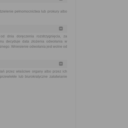
zielenie pełnomocnictwa lub prokury albo
 dnia doręczenia rozstrzygnięcia, za
minu decyduje data złożenia odwołania w
cznego. Wniesienie odwołania jest wolne od
ań przez właściwe organy albo przez ich
rzewlekłe lub biurokratyczne załatwianie