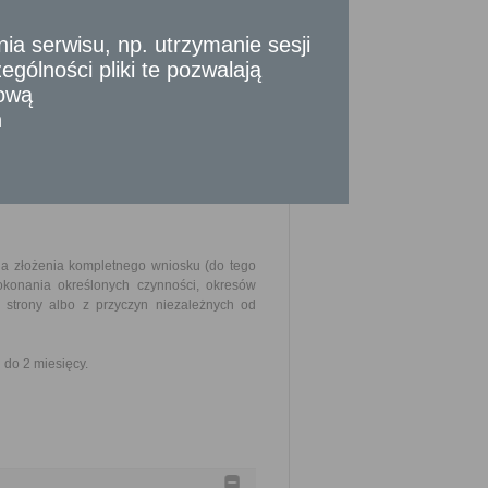
 sądowego.
 serwisu, np. utrzymanie sesji
gólności pliki te pozwalają
tową
n
iszczenia stosownej opłaty.
nia złożenia kompletnego wniosku (do tego
okonania określonych czynności, okresów
strony albo z przyczyn niezależnych od
do 2 miesięcy.