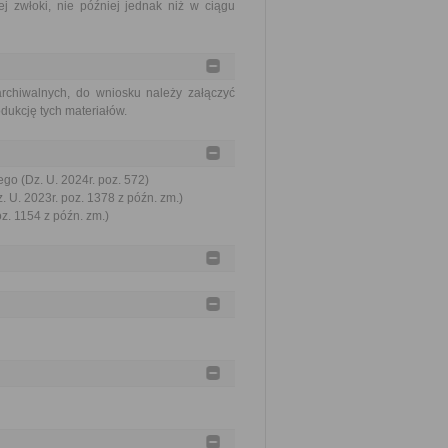
j zwłoki, nie później jednak niż w ciągu
rchiwalnych, do wniosku należy załączyć
odukcję tych materiałów.
go (Dz. U. 2024r. poz. 572)
. U. 2023r. poz. 1378 z późn. zm.)
oz. 1154 z późn. zm.)