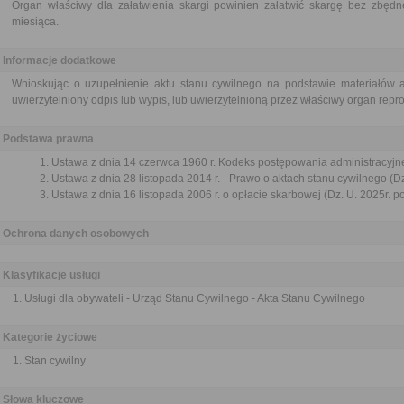
Organ właściwy dla załatwienia skargi powinien załatwić skargę bez zbędne
miesiąca.
Informacje dodatkowe
Wnioskując o uzupełnienie aktu stanu cywilnego na podstawie materiałów a
uwierzytelniony odpis lub wypis, lub uwierzytelnioną przez właściwy organ repr
Podstawa prawna
Ustawa z dnia 14 czerwca 1960 r. Kodeks postępowania administracyjne
Ustawa z dnia 28 listopada 2014 r. - Prawo o aktach stanu cywilnego (Dz
Ustawa z dnia 16 listopada 2006 r. o opłacie skarbowej (Dz. U. 2025r. p
Ochrona danych osobowych
Klasyfikacje usługi
Usługi dla obywateli - Urząd Stanu Cywilnego - Akta Stanu Cywilnego
Kategorie życiowe
Stan cywilny
Słowa kluczowe