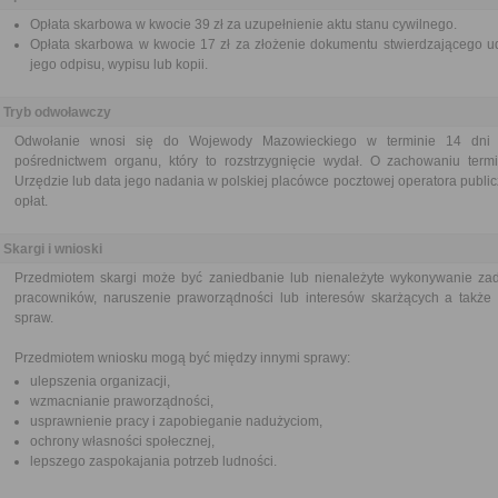
Opłata skarbowa w kwocie 39 zł za uzupełnienie aktu stanu cywilnego.
Opłata skarbowa w kwocie 17 zł za złożenie dokumentu stwierdzającego ud
jego odpisu, wypisu lub kopii.
Tryb odwoławczy
Odwołanie wnosi się do Wojewody Mazowieckiego w terminie 14 dni od
pośrednictwem organu, który to rozstrzygnięcie wydał. O zachowaniu ter
Urzędzie lub data jego nadania w polskiej placówce pocztowej operatora publi
opłat.
Skargi i wnioski
Przedmiotem skargi może być zaniedbanie lub nienależyte wykonywanie zad
pracowników, naruszenie praworządności lub interesów skarżących a także p
spraw.
Przedmiotem wniosku mogą być między innymi sprawy:
ulepszenia organizacji,
wzmacnianie praworządności,
usprawnienie pracy i zapobieganie nadużyciom,
ochrony własności społecznej,
lepszego zaspokajania potrzeb ludności.