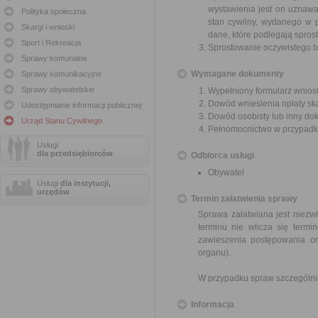
wystawienia jest on uznaw
Polityka społeczna
stan cywilny, wydanego w p
Skargi i wnioski
dane, które podlegają sprost
Sport i Rekreacja
Sprostowanie oczywistego b
Sprawy komunalne
Wymagane dokumenty
Sprawy komunikacyjne
Sprawy obywatelskie
Wypełniony formularz wnios
Dowód wniesienia opłaty sk
Udostępnianie informacji publicznej
Dowód osobisty lub inny do
Urząd Stanu Cywilnego
Pełnomocnictwo w przypadku
Usługi
dla przedsiębiorców
Odbiorca usługi
Obywatel
Usługi
dla instytucji,
urzędów
Termin załatwienia sprawy
Sprawa załatwiana jest niezwł
terminu nie wlicza się term
zawieszenia postępowania o
organu).
W przypadku spraw szczególni
Informacja