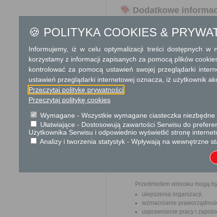
Dodatkowe informac
Opłata
🍪 POLITYKA COOKIES & PRYWA
Opłata skarbowa w kwocie 39
Opłata skarbowa w kwocie 1
Informujemy, iż w celu optymalizacji treści dostępnych w
jego odpisu, wypisu lub kopii
korzystamy z informacji zapisanych za pomocą plików cookie
kontrolować za pomocą ustawień swojej przeglądarki inter
Tryb odwoławczy
ustawień przeglądarki internetowej oznacza, iż użytkownik ak
Przeczytaj politykę prywatności
Odwołanie wnosi się do Wo
pośrednictwem organu, który
Przeczytaj politykę cookies
Urzędzie lub data jego nadani
Wymagane - Wszystkie wymagane ciasteczka niezbędne do
opłat.
Ułatwiające - Dostosowują zawartości Serwisu do preferen
Użytkownika Serwisu i odpowiednio wyświetlić stronę interne
Skargi i wnioski
Analizy i tworzenia statystyk - Wpływają na wewnętrzne st
Przedmiotem skargi może być
pracowników, naruszenie praw
spraw.
Przedmiotem wniosku mogą by
ulepszenia organizacji,
wzmacnianie praworządnośc
usprawnienie pracy i zapob