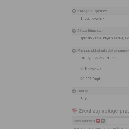
Kategorie życiowe
Stan cywilny
Słowa kluczowe
sprostowanie, błąd pisarski, a
Miejsce składania dokumentów
URZĄD GMINY REPKI
ul. Parkowa 7
08-307 Repki
Uwagi
Brak
Zrealizuj usługę prz
Nazwa dokumentu
Wniosek o sprostowanie oczywistego błęd