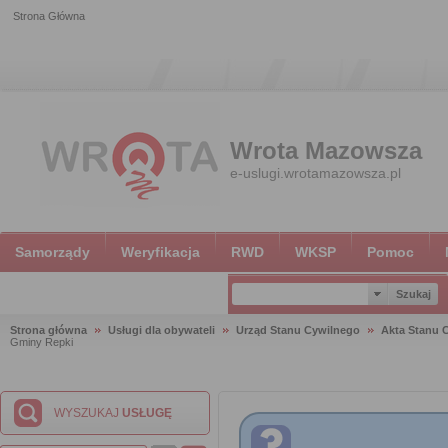
Strona Główna
Wrota Mazowsza
e-uslugi.wrotamazowsza.pl
Samorządy
Weryfikacja
RWD
WKSP
Pomoc
Strona główna
Usługi dla obywateli
Urząd Stanu Cywilnego
Akta Stanu 
Gminy Repki
WYSZUKAJ
USŁUGĘ