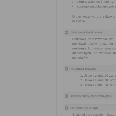
ochrony własności społeczne
lepszego zaspokajania potrz
Organ właściwy dla załatwien
miesiąca.
Informacje dodatkowe
Podstawą sprostowania aktu 
podstawie aktów urodzenia 
urodzenia lub małżeństwa os
archiwalnych, do wniosku na
materiałów.
Podstawa prawna
Ustawa z dnia 14 czer
Ustawa z dnia 28 listo
Ustawa z dnia 16 listop
Ochrona danych osobowych
Klasyfikacje usługi
Usługi dla obywateli - Urzą