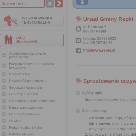
WYSZUKIWARKA
Urząd Gminy Repki
TERYTORIALNA
ul. Parkowa 7
08-307 Repki
Usługi
telefon: 257875023
dla obywateli
fax: 25 787 50 66
http://www.repki.pl
Architektura i planowanie
przestrzenne
Bezpieczeństwo i zarządzanie
kryzysowe
Drogownictwo
Sprostowanie oczywi
Działalność gospodarcza
Geodezja i Kartografia
Ogólny opis
Geodezja i Kataster
Sprostowanie oczywistego błęd
Gospodarka nieruchomościami
Konserwacja zabytków
Opis skrócony
Ochrona Środowiska
Akt stanu cywilnego, który 
Oświata
lub z innymi aktami stanu c
Podatki i opłaty lokalne
wstępnych, albo z zagranic
Polityka lokalowa
Sprostowanie może być dok