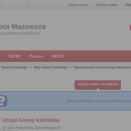
Mapa serwisu
Wersja mobilna
Rej
ota Mazowsza
ugi.wrotamazowsza.pl
WKSP
Pomoc
MCOP
 Stanu Cywilnego
Akta Stanu Cywilnego
Sprostowanie oczywistego błędu pis
URZĄD GMINY KLEMBÓW
Wybierz formularz z listy formularzy na do
Urząd Gminy Klembów
ul. Gen. Franciszka Żymirskiego 38