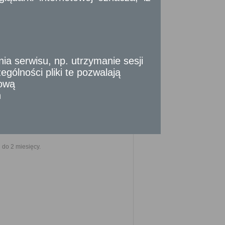
szczenia stosownej opłaty.
 serwisu, np. utrzymanie sesji
gólności pliki te pozwalają
tową
n
nia złożenia kompletnego wniosku (do tego
okonania określonych czynności, okresów
strony albo z przyczyn niezależnych od
do 2 miesięcy.