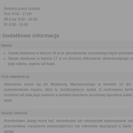
Godziny pracy Urzędu:
Pon: 8:00 - 17:00
Wt-Czw: 8:00 - 16:00
Pt: 8:00 - 15:00
Dodatkowe informacje
Opłata
Opłata skarbowa w kwocie 39 zł za sprostowanie oczywistego błędu pisarski
Opłata skarbowa w kwocie 17 zł za złożenie dokumentu stwierdzającego ud
jego odpisu, wypisu lub kopii.
Tryb odwoławczy
Odwołanie wnosi się do Wojewody Mazowieckiego w terminie 14 dni od
pośrednictwem organu, który to rozstrzygnięcie wydał. O zachowaniu ter
Urzędzie lub data jego nadania w polskiej placówce pocztowej operatora publi
opłat.
Skargi i wnioski
Przedmiotem skargi może być zaniedbanie lub nienależyte wykonywanie zad
pracowników, naruszenie praworządności lub interesów skarżących a także p
spraw.