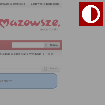
estracja w eUrzędzie
Logowanie interesanta
arskiego w akcie stanu cywilnego
Urząd
Powrót
le strony.