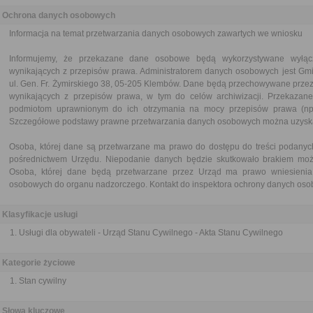
Ochrona danych osobowych
Informacja na temat przetwarzania danych osobowych zawartych we wniosku
Informujemy, że przekazane dane osobowe będą wykorzystywane wyłąc
wynikających z przepisów prawa. Administratorem danych osobowych jest G
ul. Gen. Fr. Żymirskiego 38, 05-205 Klembów. Dane będą przechowywane przez
wynikających z przepisów prawa, w tym do celów archiwizacji. Przekaz
podmiotom uprawnionym do ich otrzymania na mocy przepisów prawa (np. i
Szczegółowe podstawy prawne przetwarzania danych osobowych można uzyska
Osoba, której dane są przetwarzane ma prawo do dostępu do treści podanyc
pośrednictwem Urzędu. Niepodanie danych będzie skutkowało brakiem możl
Osoba, której dane będą przetwarzane przez Urząd ma prawo wniesienia 
osobowych do organu nadzorczego. Kontakt do inspektora ochrony danych os
Klasyfikacje usługi
Usługi dla obywateli - Urząd Stanu Cywilnego - Akta Stanu Cywilnego
Kategorie życiowe
Stan cywilny
Słowa kluczowe