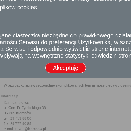
Wymagane dokumenty
plików cookies.
Wypełniony formularz wniosku.
Dowód wniesienia opłaty skarbowej.
Dowód osobisty lub inny dokument tożsamości (do wglądu).
Pełnomocnictwo w przypadku ustanowienia pełnomocnika wraz z dowodem ui
e ciasteczka niezbędne do prawidłowego działania
Odbiorca usługi
rtości Serwisu do preferencji Użytkownika, w szcze
Obywatel
 Serwisu i odpowiednio wyświetlić stronę interne
Termin załatwienia sprawy
- Wpływają na wewnętrzne statystyki odwiedzin stro
Sprawa załatwiana jest niezwłocznie, nie później niż w ciągu miesiąca od d
terminu nie wlicza się terminów przewidzianych w przepisach prawa do d
Akceptuję
zawieszenia postępowania oraz okresów opóźnień spowodowanych z winy 
organu).
W przypadku spraw szczególnie skomplikowanych termin może ulec wydłużeniu 
Informacja
Dane adresowe:
ul. Gen. Fr. Żymirskiego 38
05-205 Klembów
tel.: 29 753 88 00
fax: 29 777 90 85
e-mail: urzad@klembow.pl