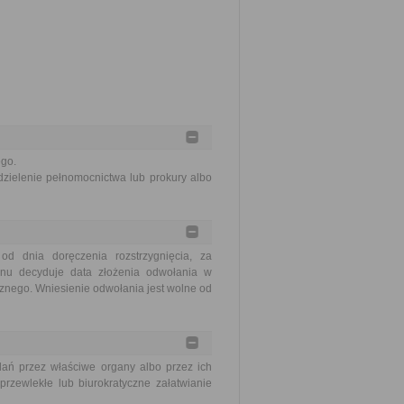
ego.
zielenie pełnomocnictwa lub prokury albo
 dnia doręczenia rozstrzygnięcia, za
minu decyduje data złożenia odwołania w
cznego. Wniesienie odwołania jest wolne od
ań przez właściwe organy albo przez ich
rzewlekłe lub biurokratyczne załatwianie