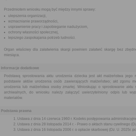
Przedmiotem wniosku mogą być między innymi sprawy:
ulepszenia organizacji,
wzmacnianie praworządności,
usprawnienie pracy i zapobieganie nadużyciom,
ochrony własności społecznej,
lepszego zaspokajania potrzeb ludności.
Organ właściwy dla załatwienia skargi powinien załatwić skargę bez zbędne
miesiąca.
Informacje dodatkowe
Podstawą sprostowania aktu urodzenia dziecka jest akt małżeństwa jego r
podstawie aktów urodzenia osób zawierających małżeństwo; akt zgonu m
urodzenia lub małżeństwa osoby zmarłej. Wnioskując o sprostowanie aktu 
archiwalnych, do wniosku należy załączyć uwierzytelniony odpis lub wypi
materiałów.
Podstawa prawna
Ustawa z dnia 14 czerwca 1960 r. Kodeks postępowania administracyjne
Ustawa z dnia 28 listopada 2014 r. - Prawo o aktach stanu cywilnego (Dz
Ustawa z dnia 16 listopada 2006 r. o opłacie skarbowej (Dz. U. 2025r. p