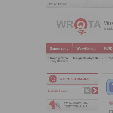
Strona Główna
Wr
e-usl
Samorządy
Weryfikacja
RWD
Strona główna
Usługi dla obywateli
Urząd
Gminy Klembów
WYSZUKAJ
USŁUGĘ
WYSZUKIWARKA
TERYTORIALNA