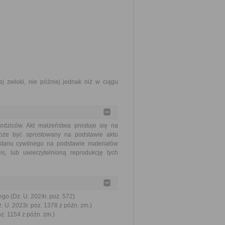
j zwłoki, nie później jednak niż w ciągu
odziców. Akt małżeństwa prostuje się na
oże być sprostowany na podstawie aktu
stanu cywilnego na podstawie materiałów
s, lub uwierzytelnioną reprodukcję tych
go (Dz. U. 2024r. poz. 572)
. U. 2023r. poz. 1378 z późn. zm.)
oz. 1154 z późn. zm.)