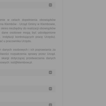
znie w celach dopełnienia obowiązków
mina Klembów - Urząd Gminy w Klembowie,
 okres niezbędny do realizacji obowiązków
ane dane osobowe mogą być udostępnione
nstytucji kontrolujących pracę Urzędu).
ć u pracownika Urzędu.
h danych osobowych i ich poprawiania za
iwości rozpatrzenia sprawy przez Urząd.
skargi dotyczącej przetwarzania danych
obowych: iod@klembow.pl.