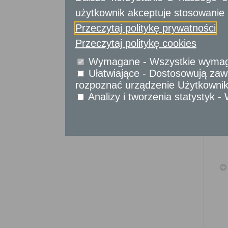
Sprawy komunikacyjne
użytkownik akceptuje stosowanie 
Sprawy obywatelskie
Udostępnianie informacji publicznej
Przeczytaj politykę prywatności
Urząd Stanu Cywilnego
Przeczytaj politykę cookies
Usługi
Wymagane - Wszystkie wymagan
dla przedsiębiorców
Ułatwiające - Dostosowują zawa
Usługi
dla instytucji,
rozpoznać urządzenie Użytkownika
urzędów
Analizy i tworzenia statystyk 