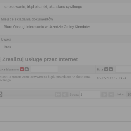
sprostowanie, błąd pisarski, akta stanu cywilnego
Miejsce składania dokumentów
Biuro Obsługi Interesanta w Urzędzie Gminy Klembów
Uwagi
Brak
Zrealizuj usługę przez Internet
zwa dokumentu
Data
iosek o sprostowanie oczywistego błędu pisarskiego w akcie stanu
18-12-2013 12:13:24
wilnego
Pokaż 
Strona 