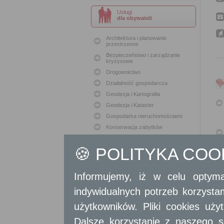
Usługi
dla obywateli
Architektura i planowanie
przestrzenne
Bezpieczeństwo i zarządzanie
kryzysowe
Drogownictwo
Działalność gospodarcza
Geodezja i Kartografia
Geodezja i Kataster
Gospodarka nieruchomościami
Konserwacja zabytków
Ochrona Środowiska
🍪 POLITYKA CO
Oświata
Podatki i opłaty lokalne
Polityka lokalowa
Informujemy, iż w celu optyma
Polityka społeczna
indywidualnych potrzeb korzyst
Skargi i wnioski
użytkowników. Pliki cookies uż
Sport i Rekreacja
Sprawy komunalne
Dalsze korzystanie z naszego s