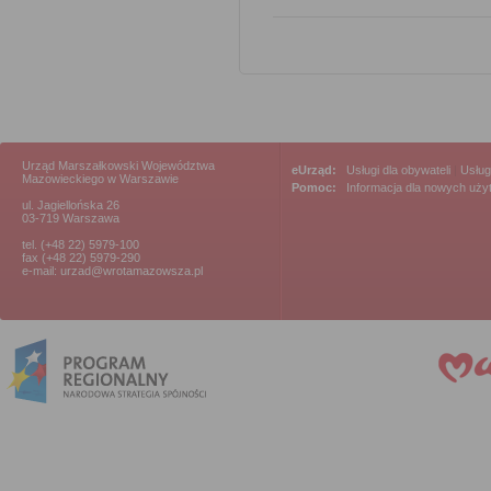
Urząd Marszałkowski Województwa
eUrząd:
Usługi dla obywateli
|
Usług
Mazowieckiego w Warszawie
Pomoc:
Informacja dla nowych uż
ul. Jagiellońska 26
03-719 Warszawa
tel. (+48 22) 5979-100
fax (+48 22) 5979-290
e-mail: urzad@wrotamazowsza.pl