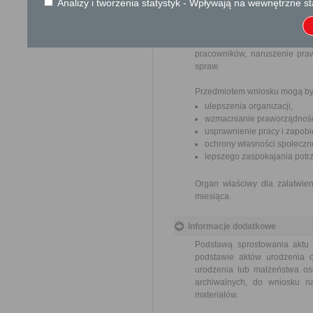
Analizy i tworzenia statystyk - Wpływają na wewnętrzne st
Skargi i wnioski
Przedmiotem skargi może być
pracowników, naruszenie praw
spraw.
Przedmiotem wniosku mogą by
ulepszenia organizacji,
wzmacnianie praworządnośc
usprawnienie pracy i zapob
ochrony własności społeczne
lepszego zaspokajania potrz
Organ właściwy dla załatwien
miesiąca.
Informacje dodatkowe
Podstawą sprostowania aktu 
podstawie aktów urodzenia 
urodzenia lub małżeństwa os
archiwalnych, do wniosku na
materiałów.