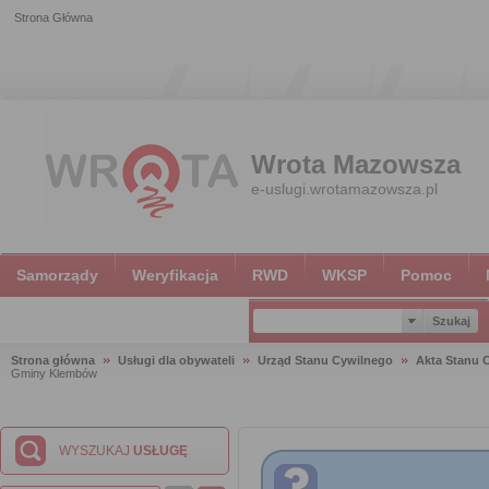
Strona Główna
Wrota Mazowsza
e-uslugi.wrotamazowsza.pl
Samorządy
Weryfikacja
RWD
WKSP
Pomoc
Strona główna
Usługi dla obywateli
Urząd Stanu Cywilnego
Akta Stanu 
Gminy Klembów
WYSZUKAJ
USŁUGĘ