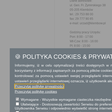
Dane adresowe:
ul. Gen. Fr. Żymirskiego 38
05-205 Klembów
tel.: 29 753 88 00
fax: 29 777 90 85
e-mail: urzad@klembow.pl
Godziny pracy Urzędu:
Pon: 8:00 - 17:00
Wt-Czw: 8:00 - 16:00
Pt: 8:00 - 15:00
Dodatkowe informac
🍪 POLITYKA COOKIES & PRYWA
Opłata
Informujemy, iż w celu optymalizacji treści dostępnych w
Opłata skarbowa w kwocie 39
korzystamy z informacji zapisanych za pomocą plików cookie
Opłata skarbowa w kwocie 1
kontrolować za pomocą ustawień swojej przeglądarki inter
jego odpisu, wypisu lub kopii
ustawień przeglądarki internetowej oznacza, iż użytkownik ak
Przeczytaj politykę prywatności
Tryb odwoławczy
Przeczytaj politykę cookies
Odwołanie wnosi się do Wo
Wymagane - Wszystkie wymagane ciasteczka niezbędne do
pośrednictwem organu, który
Ułatwiające - Dostosowują zawartości Serwisu do preferen
Urzędzie lub data jego nadani
Użytkownika Serwisu i odpowiednio wyświetlić stronę interne
opłat.