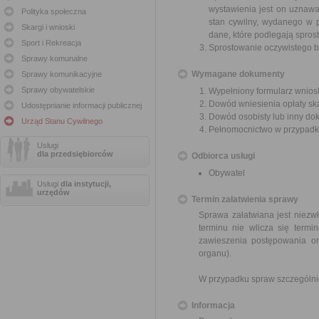
wystawienia jest on uznaw
Polityka społeczna
stan cywilny, wydanego w p
Skargi i wnioski
dane, które podlegają sprost
Sport i Rekreacja
Sprostowanie oczywistego b
Sprawy komunalne
Wymagane dokumenty
Sprawy komunikacyjne
Sprawy obywatelskie
Wypełniony formularz wnios
Dowód wniesienia opłaty sk
Udostępnianie informacji publicznej
Dowód osobisty lub inny do
Urząd Stanu Cywilnego
Pełnomocnictwo w przypadku
Usługi
dla przedsiębiorców
Odbiorca usługi
Obywatel
Usługi
dla instytucji,
urzędów
Termin załatwienia sprawy
Sprawa załatwiana jest niezwł
terminu nie wlicza się term
zawieszenia postępowania o
organu).
W przypadku spraw szczególni
Informacja