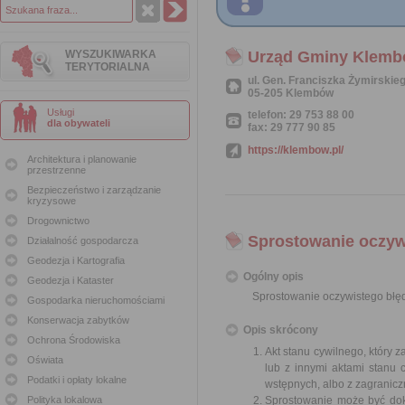
WYSZUKIWARKA
Urząd Gminy Klem
TERYTORIALNA
ul. Gen. Franciszka Żymirskie
05-205 Klembów
Usługi
telefon: 29 753 88 00
dla obywateli
fax: 29 777 90 85
https://klembow.pl/
Architektura i planowanie
przestrzenne
Bezpieczeństwo i zarządzanie
kryzysowe
Drogownictwo
Sprostowanie oczywi
Działalność gospodarcza
Geodezja i Kartografia
Ogólny opis
Geodezja i Kataster
Sprostowanie oczywistego błęd
Gospodarka nieruchomościami
Konserwacja zabytków
Opis skrócony
Ochrona Środowiska
Akt stanu cywilnego, który 
Oświata
lub z innymi aktami stanu c
Podatki i opłaty lokalne
wstępnych, albo z zagranic
Polityka lokalowa
Sprostowanie może być dok