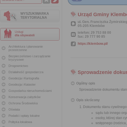
WYSZUKIWARKA
Urząd Gminy Klem
TERYTORIALNA
ul. Gen. Franciszka Żymirskie
05-205 Klembów
Usługi
telefon: 29 753 88 00
dla obywateli
fax: 29 777 90 85
https://klembow.pl/
Architektura i planowanie
przestrzenne
Bezpieczeństwo i zarządzanie
kryzysowe
Drogownictwo
Sprowadzenie dokum
Działalność gospodarcza
Geodezja i Kartografia
Ogólny opis
Geodezja i Kataster
Sprowadzenie dokumentu stanu
Gospodarka nieruchomościami
Konserwacja zabytków
Opis skrócony
Ochrona Środowiska
Dokumentu stanu cywilnego 
Oświata
sądu lub innego or
Podatki i opłaty lokalne
osoby, której stan c
Polityka lokalowa
wstępnego (rodzica,