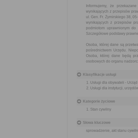
Informujemy, że przekazan
wynikających z przepisów pr
ul. Gen. Fr. Żymirskiego 38, 
wynikających z przepisów p
podmiotom uprawnionym do ic
Szczegółowe podstawy prawne
Osoba, której dane są przet
pośrednictwem Urzędu. Niepo
Osoba, której dane będą pr
osobowych do organu nadzorcz
Klasyfikacje usługi
Usługi dla obywateli - Urzą
Usługi dla instytucji, urzęd
Kategorie życiowe
Stan cywilny
Słowa kluczowe
sprowadzenie, akt stanu cywiln