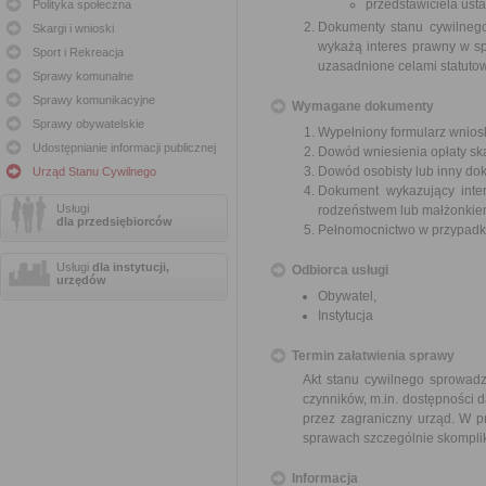
przedstawiciela us
Polityka społeczna
Dokumenty stanu cywilnego
Skargi i wnioski
wykażą interes prawny w spr
Sport i Rekreacja
uzasadnione celami statutowy
Sprawy komunalne
Sprawy komunikacyjne
Wymagane dokumenty
Sprawy obywatelskie
Wypełniony formularz wnios
Udostępnianie informacji publicznej
Dowód wniesienia opłaty sk
Dowód osobisty lub inny do
Urząd Stanu Cywilnego
Dokument wykazujący inter
Usługi
rodzeństwem lub małżonkiem 
dla przedsiębiorców
Pełnomocnictwo w przypadku
Usługi
dla instytucji,
Odbiorca usługi
urzędów
Obywatel,
Instytucja
Termin załatwienia sprawy
Akt stanu cywilnego sprowadz
czynników, m.in. dostępności
przez zagraniczny urząd. W p
sprawach szczególnie skomplik
Informacja