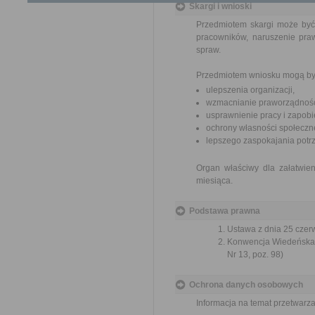
Skargi i wnioski
Przedmiotem skargi może być
pracowników, naruszenie praw
spraw.
Przedmiotem wniosku mogą by
ulepszenia organizacji,
wzmacnianie praworządnośc
usprawnienie pracy i zapob
ochrony własności społeczne
lepszego zaspokajania potrz
Organ właściwy dla załatwien
miesiąca.
Podstawa prawna
Ustawa z dnia 25 czerw
Konwencja Wiedeńska o
Nr 13, poz. 98)
Ochrona danych osobowych
Informacja na temat przetwar