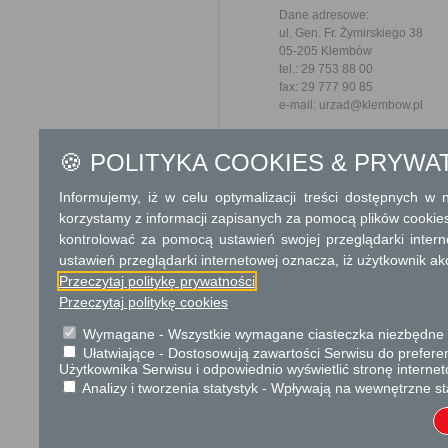
Dane adresowe:
ul. Gen. Fr. Żymirskiego 38
05-205 Klembów
tel.: 29 753 88 00
fax: 29 777 90 85
e-mail: urzad@klembow.pl
Godziny pracy Urzędu:
🍪 POLITYKA COOKIES & PRYWA
Pon: 8:00 - 17:00
Wt-Czw: 8:00 - 16:00
Pt: 8:00 - 15:00
Informujemy, iż w celu optymalizacji treści dostępnych w
korzystamy z informacji zapisanych za pomocą plików cookie
Dodatkowe informac
kontrolować za pomocą ustawień swojej przeglądarki inter
ustawień przeglądarki internetowej oznacza, iż użytkownik ak
Opłata
Przeczytaj politykę prywatności
Wysokość opłaty skarbowe
Przeczytaj politykę cookies
dokumentu (jeżeli opłata po
Opłata skarbowa w kwocie 1
Wymagane - Wszystkie wymagane ciasteczka niezbędne do
jego odpis, wypis lub kopię.
Ułatwiające - Dostosowują zawartości Serwisu do preferen
Użytkownika Serwisu i odpowiednio wyświetlić stronę interne
Analizy i tworzenia statystyk - Wpływają na wewnętrzne st
Tryb odwoławczy
Brak