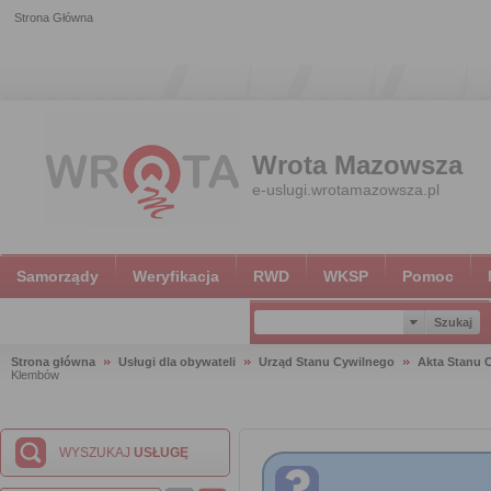
Strona Główna
Wrota Mazowsza
e-uslugi.wrotamazowsza.pl
Samorządy
Weryfikacja
RWD
WKSP
Pomoc
Strona główna
Usługi dla obywateli
Urząd Stanu Cywilnego
Akta Stanu 
Klembów
WYSZUKAJ
USŁUGĘ