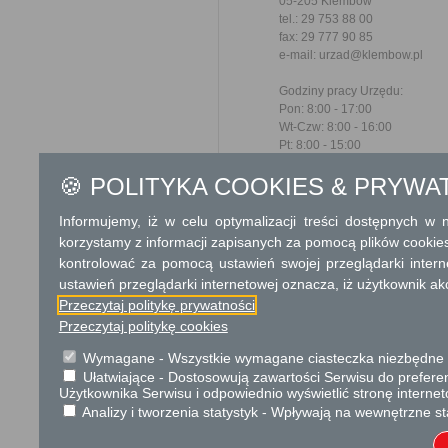
05-205 Klembów
tel.: 29 753 88 00
fax: 29 777 90 85
e-mail: urzad@klembow.pl
Godziny pracy Urzędu:
Pon: 8:00 - 17:00
Wt-Czw: 8:00 - 16:00
Pt: 8:00 - 15:00
Dodatkowe informac
🍪 POLITYKA COOKIES & PRYWA
Opłata
Informujemy, iż w celu optymalizacji treści dostępnych w
korzystamy z informacji zapisanych za pomocą plików cookie
Opłata skarbowa w kwocie 50
kontrolować za pomocą ustawień swojej przeglądarki inter
ustawień przeglądarki internetowej oznacza, iż użytkownik ak
Tryb odwoławczy
Przeczytaj politykę prywatności
Odwołanie wnosi się do Wo
Przeczytaj politykę cookies
pośrednictwem organu, który
Urzędzie lub data jego nadani
Wymagane - Wszystkie wymagane ciasteczka niezbędne do
opłat.
Ułatwiające - Dostosowują zawartości Serwisu do preferen
Użytkownika Serwisu i odpowiednio wyświetlić stronę interne
Skargi i wnioski
Analizy i tworzenia statystyk - Wpływają na wewnętrzne st
Przedmiotem skargi może być