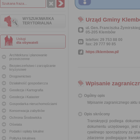
WYSZUKIWARKA
Urząd Gminy Klem
TERYTORIALNA
ul. Gen. Franciszka Żymirskie
05-205 Klembów
Usługi
telefon: 29 753 88 00
dla obywateli
fax: 29 777 90 85
https://klembow.pl/
Architektura i planowanie
przestrzenne
Bezpieczeństwo i zarządzanie
kryzysowe
Drogownictwo
Wpisanie zagraniczn
Działalność gospodarcza
Geodezja i Kartografia
Ogólny opis
Geodezja i Kataster
Wpisanie zagranicznego aktu s
Gospodarka nieruchomościami
Konserwacja zabytków
Opis skrócony
Ochrona Środowiska
Transkrypcji podlega dokume
Oświata
dokumentu urzędowego, jest w
Podatki i opłaty lokalne
cywilnego sporządzony za gran
zdarzenie podlegające transkry
Polityka lokalowa