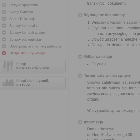
transkrypcji dokumentu.
Polityka społeczna
Skargi i wnioski
Wymagane dokumenty
Sport i Rekreacja
Wniosek o wpisanie zagrani
Sprawy komunalne
Oryginał aktu stanu cywil
Sprawy komunikacyjne
tłumacza przysięgłego lub p
Dowód uiszczenia należnej 
Sprawy obywatelskie
Do wglądu: dokument tożsa
Udostępnianie informacji publicznej
Urząd Stanu Cywilnego
Odbiorca usługi
Usługi
Obywatel
dla przedsiębiorców
Termin załatwienia sprawy
Usługi
dla instytucji,
Sprawa załatwiana jest niezwł
urzędów
terminu nie wlicza się term
zawieszenia postępowania o
organu).
W przypadku spraw szczególni
Informacja
Dane adresowe:
ul. Gen. Fr. Żymirskiego 38