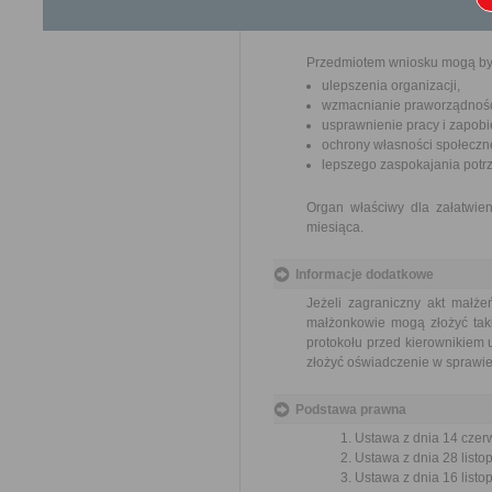
pracowników, naruszenie praw
spraw.
Przedmiotem wniosku mogą by
ulepszenia organizacji,
wzmacnianie praworządnośc
usprawnienie pracy i zapob
ochrony własności społeczne
lepszego zaspokajania potrz
Organ właściwy dla załatwien
miesiąca.
Informacje dodatkowe
Jeżeli zagraniczny akt małż
małżonkowie mogą złożyć tak
protokołu przed kierownikiem 
złożyć oświadczenie w sprawie
Podstawa prawna
Ustawa z dnia 14 czer
Ustawa z dnia 28 listo
Ustawa z dnia 16 listop