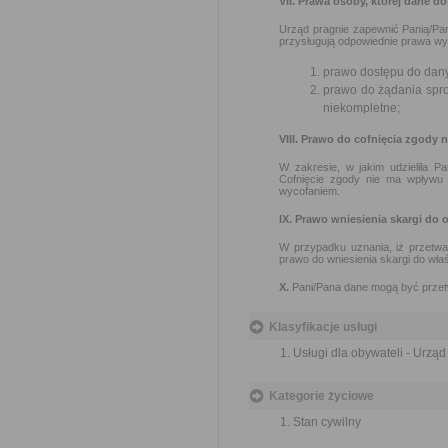
VII. Prawa osoby, której dane d
Urząd pragnie zapewnić Panią/Pa
przysługują odpowiednie prawa wy
prawo dostępu do dany
prawo do żądania spr
niekompletne;
VIII. Prawo do cofnięcia zgody
W zakresie, w jakim udzieliła P
Cofnięcie zgody nie ma wpływu
wycofaniem.
IX. Prawo wniesienia skargi do
W przypadku uznania, iż przetw
prawo do wniesienia skargi do wł
X.
Pani/Pana dane mogą być przet
Klasyfikacje usługi
Usługi dla obywateli - Urzą
Kategorie życiowe
Stan cywilny