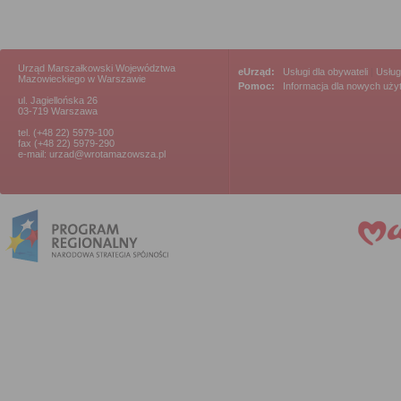
Urząd Marszałkowski Województwa
eUrząd:
Usługi dla obywateli
|
Usług
Mazowieckiego w Warszawie
Pomoc:
Informacja dla nowych uż
ul. Jagiellońska 26
03-719 Warszawa
tel. (+48 22) 5979-100
fax (+48 22) 5979-290
e-mail: urzad@wrotamazowsza.pl