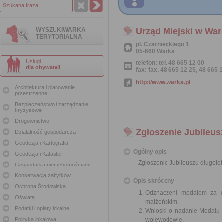
WYSZUKIWARKA
Urząd Miejski w War
TERYTORIALNA
pl. Czarnieckiego 1
05-660 Warka
Usługi
telefon: tel. 48 665 12 00
dla obywateli
fax: fax. 48 665 12 25, 48 665 
http://www.warka.pl
Architektura i planowanie
przestrzenne
Bezpieczeństwo i zarządzanie
kryzysowe
Drogownictwo
Zgłoszenie Jubileus
Działalność gospodarcza
Geodezja i Kartografia
Ogólny opis
Geodezja i Kataster
Zgłoszenie Jubileuszu długole
Gospodarka nieruchomościami
Konserwacja zabytków
Opis skrócony
Ochrona Środowiska
Odznaczeni medalem za dł
Oświata
małżeńskim.
Podatki i opłaty lokalne
Wnioski o nadanie Medalu z
Polityka lokalowa
wojewodowie.