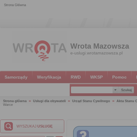
Strona Główna
Wrota Mazowsza
e-uslugi.wrotamazowsza.pl
Samorządy
Weryfikacja
RWD
WKSP
Pomoc
Strona główna
Usługi dla obywateli
Urząd Stanu Cywilnego
Akta Stanu 
Warce
WYSZUKAJ
USŁUGĘ