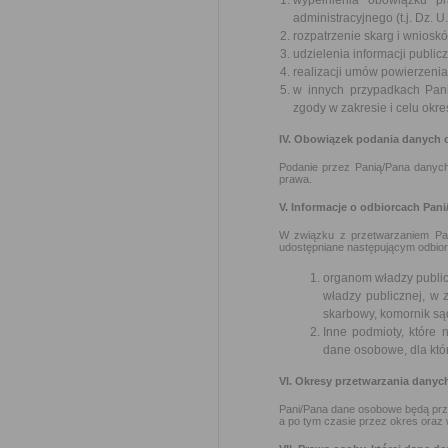
wypełnienia obowiązku p
administracyjnego (t.j. Dz. U.
rozpatrzenie skarg i wnioskó
udzielenia informacji publicz
realizacji umów powierzeni
w innych przypadkach Pan
zgody w zakresie i celu okre
IV. Obowiązek podania danych
Podanie przez Panią/Pana danyc
prawa.
V. Informacje o odbiorcach Pa
W związku z przetwarzaniem Pa
udostępniane następującym odbio
organom władzy public
władzy publicznej, w z
skarbowy, komornik są
Inne podmioty, które
dane osobowe, dla któr
VI. Okresy przetwarzania dany
Pani/Pana dane osobowe będą przet
a po tym czasie przez okres ora