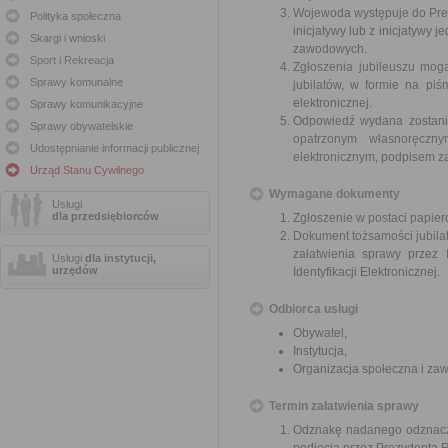
Wojewoda występuje do Prez
Polityka społeczna
inicjatywy lub z inicjatywy
Skargi i wnioski
zawodowych.
Sport i Rekreacja
Zgłoszenia jubileuszu mogą
Sprawy komunalne
jubilatów, w formie na pi
elektronicznej.
Sprawy komunikacyjne
Odpowiedź wydana zostanie
Sprawy obywatelskie
opatrzonym własnoręczny
Udostępnianie informacji publicznej
elektronicznym, podpisem z
Urząd Stanu Cywilnego
Wymagane dokumenty
Usługi
dla przedsiębiorców
Zgłoszenie w postaci papier
Dokument tożsamości jubila
załatwienia sprawy przez 
Usługi
dla instytucji,
urzędów
Identyfikacji Elektronicznej.
Odbiorca usługi
Obywatel,
Instytucja,
Organizacja społeczna i z
Termin załatwienia sprawy
Odznakę nadanego odznacze