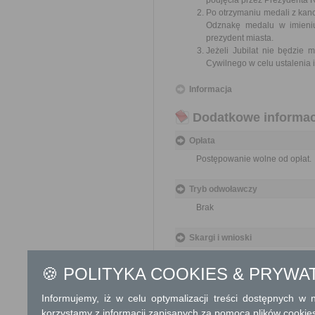
podjęcia przez Prezydenta R
Po otrzymaniu medali z kan
Odznakę medalu w imieniu
prezydent miasta.
Jeżeli Jubilat nie będzie 
Cywilnego w celu ustalenia
Informacja
Dodatkowe informac
Opłata
Postępowanie wolne od opłat.
Tryb odwoławczy
Brak
Skargi i wnioski
Przedmiotem skargi może być zan
🍪 POLITYKA COOKIES & PRYWA
naruszenie praworządności lub int
Przedmiotem wniosku mogą być m
Informujemy, iż w celu optymalizacji treści dostępnych w
zapobieganie nadużyciom, ochrony 
korzystamy z informacji zapisanych za pomocą plików cookie