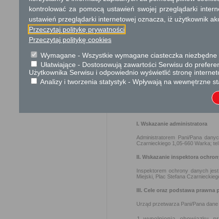
Organ właściwy dla załatwien
kontrolować za pomocą ustawień swojej przeglądarki inter
miesiąca.
ustawień przeglądarki internetowej oznacza, iż użytkownik ak
Przeczytaj politykę prywatności
Podstawa prawna
Przeczytaj politykę cookies
Ustawa z dnia 16 paźdz
Rozporządzenie Prez
Wymagane - Wszystkie wymagane ciasteczka niezbędne do
sprawach o nadanie o
Ułatwiające - Dostosowują zawartości Serwisu do preferen
Użytkownika Serwisu i odpowiednio wyświetlić stronę interne
2743 z późn. zm.)
Analizy i tworzenia statystyk - Wpływają na wewnętrzne st
Ochrona danych osobowych
INFORMACJA O PRZETWARZA
I. Wskazanie administratora
Administratorem Pani/Pana dany
Czarnieckiego 1,05-660 Warka; tel
II. Wskazanie inspektora ochro
Inspektorem ochrony danych jest:
Miejski, Plac Stefana Czarnieckie
III. Cele oraz podstawa prawn
Urząd przetwarza Pani/Pana dane