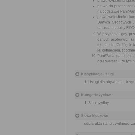
prawo wyrażenia sprz
prawo do przenoszenia
na podstawie Pani/Pan
prawo wniesienia ska
Danych Osobowych ul
narusza przepisy ROD
W przypadku gdy prz
danych osobowych (art
momencie. Cofnięcie 
jej cofnięciem, zgodn
Pani/Pana dane osob
przetwarzaniu, w tym p
Klasyfikacje usługi
Usługi dla obywateli - Urzą
Kategorie życiowe
Stan cywilny
Słowa kluczowe
odpis, akta stanu cywilnego, 