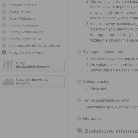
Uprawnionymi do uzyskania 
Polityka społeczna
małżonkowi, wstępnemu, zst
Skargi i wnioski
prawny, sądy, prokuratorzy
interes społeczny, oraz organ
Sport i Rekreacja
Interes prawny ma miejsce, 
Sprawy komunalne
rozstrzygnięcia sprawy w 
Sprawy komunikacyjne
lub organu administracji 
Sprawy obywatelskie
względnie zawiadomienia or
Udostępnianie informacji publicznej
Wymagane dokumenty
Urząd Stanu Cywilnego
Wniosek o wydanie odpisu s
Usługi
Do wglądu: dokument tożsa
dla przedsiębiorców
Dowód zapłaty należnej opła
Usługi
dla instytucji,
Odbiorca usługi
urzędów
Obywatel
Termin załatwienia sprawy
Załatwienie sprawy następuje n
Informacja
Dodatkowe informac