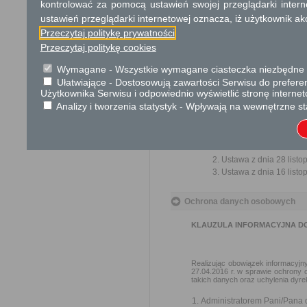
kontrolować za pomocą ustawień swojej przeglądarki inter
ulepszenia organizacji,
ustawień przeglądarki internetowej oznacza, iż użytkownik ak
wzmacnianie praworządnośc
Przeczytaj politykę prywatności
usprawnienie pracy i zapob
Przeczytaj politykę cookies
ochrony własności społeczne
lepszego zaspokajania potrz
Wymagane - Wszystkie wymagane ciasteczka niezbędne do
Ułatwiające - Dostosowują zawartości Serwisu do preferen
Organ właściwy dla załatwien
Użytkownika Serwisu i odpowiednio wyświetlić stronę interne
miesiąca.
Analizy i tworzenia statystyk - Wpływają na wewnętrzne st
Podstawa prawna
Ustawa z dnia 14 czer
Ustawa z dnia 28 listo
Ustawa z dnia 16 listop
Ochrona danych osobowych
KLAUZULA INFORMACYJNA D
Realizując obowiązek informacyjny
27.04.2016 r. w sprawie ochrony
takich danych oraz uchylenia dyrek
Administratorem Pani/Pana 