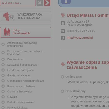
WYSZUKIWARKA
Urząd Miasta i Gmi
TERYTORIALNA
ul. Rębowska 37
09-450 Wyszogród
Usługi
telefon: 24 267 26 00
dla obywateli
http://wyszogrod.pl
Architektura i planowanie
przestrzenne
Bezpieczeństwo i zarządzanie
kryzysowe
Drogownictwo
Wydanie odpisu zup
Działalność gospodarcza
zaświadczenia
Geodezja i Kartografia
Geodezja i Kataster
Ogólny opis
Gospodarka nieruchomościami
Wydanie odpisu zupełnego, sk
Konserwacja zabytków
Opis skrócony
Ochrona Środowiska
Oświata
Z rejestru stanu cywilnego 
rejestrze stanu cywilnego w
Podatki i opłaty lokalne
urzędowego potwierdzenia o
Polityka lokalowa