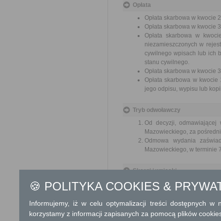
Opłata
Opłata skarbowa w kwocie 22
Opłata skarbowa w kwocie 33
Opłata skarbowa w kwocie
niezamieszczonych w rejes
cywilnego wpisach lub ich b
stanu cywilnego.
Opłata skarbowa w kwocie 38
Opłata skarbowa w kwocie 1
jego odpisu, wypisu lub kopii
Tryb odwoławczy
Od decyzji, odmawiającej
Mazowieckiego, za pośrednic
Odmowa wydania zaświadc
Mazowieckiego, w terminie 7
Skargi i wnioski
🍪 POLITYKA COOKIES & PRYWA
Przedmiotem skargi może być
pracowników, naruszenie praw
spraw.
Informujemy, iż w celu optymalizacji treści dostępnych w
korzystamy z informacji zapisanych za pomocą plików cookie
Przedmiotem wniosku mogą by