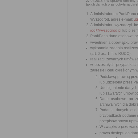
27.04.2016 r. w sprawie ochrony
takich danych oraz uchylenia dyrek
Administratorem Pani/Pana 
Wyszogród, adres e-mail:
ug
Administrator wyznaczył 
iod@wyszogrod.pl
lub pisem
Pani/Pana dane osobowe prz
wypełnienia obowiązku prawne
wykonania zadania realizow
(art. 6 ust. 1 lit. e RODO),
realizacji zawartych umów (ar
w pozostałych przypadkach
zakresie i celu określonym w t
Podstawą prawną prze
lub udzielona przez P
Udostępnienie danych
lub zawartych umów po
Dane osobowe po zak
archiwalnych dla dobr
Podanie danych osob
przypadkach podanie d
przepisów prawa upra
W związku z przetwarz
prawo dostępu do dan