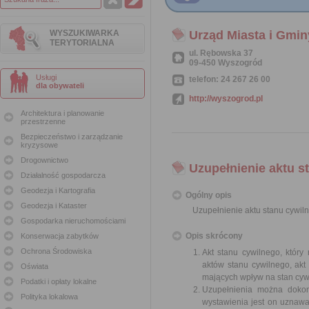
WYSZUKIWARKA
Urząd Miasta i Gmi
TERYTORIALNA
ul. Rębowska 37
09-450 Wyszogród
Usługi
telefon: 24 267 26 00
dla obywateli
http://wyszogrod.pl
Architektura i planowanie
przestrzenne
Bezpieczeństwo i zarządzanie
kryzysowe
Drogownictwo
Uzupełnienie aktu s
Działalność gospodarcza
Geodezja i Kartografia
Ogólny opis
Geodezja i Kataster
Uzupełnienie aktu stanu cywil
Gospodarka nieruchomościami
Opis skrócony
Konserwacja zabytków
Ochrona Środowiska
Akt stanu cywilnego, któr
aktów stanu cywilnego, akt
Oświata
mających wpływ na stan cywi
Podatki i opłaty lokalne
Uzupełnienia można dokon
Polityka lokalowa
wystawienia jest on uznaw