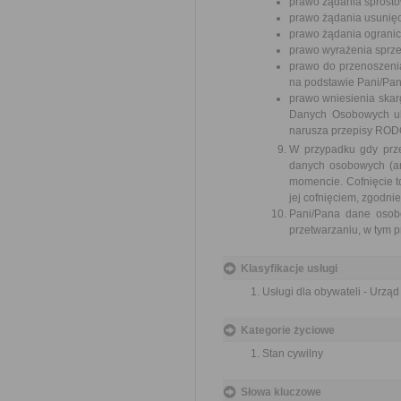
prawo żądania sprost
prawo żądania usunię
prawo żądania ograni
prawo wyrażenia sprz
prawo do przenoszenia
na podstawie Pani/Pan
prawo wniesienia ska
Danych Osobowych ul
narusza przepisy ROD
W przypadku gdy prz
danych osobowych (art
momencie. Cofnięcie 
jej cofnięciem, zgodn
Pani/Pana dane osob
przetwarzaniu, w tym p
Klasyfikacje usługi
Usługi dla obywateli - Urzą
Kategorie życiowe
Stan cywilny
Słowa kluczowe