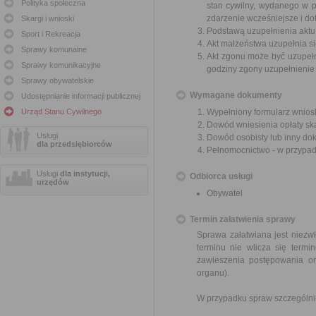
Polityka społeczna
stan cywilny, wydanego w pa
zdarzenie wcześniejsze i dot
Skargi i wnioski
Podstawą uzupełnienia aktu 
Sport i Rekreacja
Akt małżeństwa uzupełnia si
Sprawy komunalne
Akt zgonu może być uzupełn
Sprawy komunikacyjne
godziny zgony uzupełnienie
Sprawy obywatelskie
Wymagane dokumenty
Udostępnianie informacji publicznej
Urząd Stanu Cywilnego
Wypełniony formularz wnios
Dowód wniesienia opłaty sk
Usługi
Dowód osobisty lub inny do
dla przedsiębiorców
Pełnomocnictwo - w przypad
Usługi
dla instytucji,
Odbiorca usługi
urzędów
Obywatel
Termin załatwienia sprawy
Sprawa załatwiana jest niezwł
terminu nie wlicza się term
zawieszenia postępowania o
organu).
W przypadku spraw szczególni