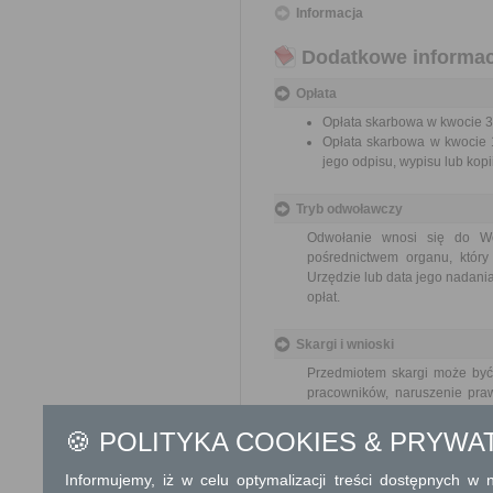
Informacja
Dodatkowe informac
Opłata
Opłata skarbowa w kwocie 39
Opłata skarbowa w kwocie 1
jego odpisu, wypisu lub kopii
Tryb odwoławczy
Odwołanie wnosi się do Wo
pośrednictwem organu, który
Urzędzie lub data jego nadani
opłat.
Skargi i wnioski
Przedmiotem skargi może być
pracowników, naruszenie praw
spraw.
🍪 POLITYKA COOKIES & PRYWA
Przedmiotem wniosku mogą by
ulepszenia organizacji,
Informujemy, iż w celu optymalizacji treści dostępnych w