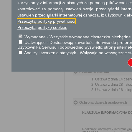
wzmacnianie praworządnośc
korzystamy z informacji zapisanych za pomocą plików cookie
usprawnienie pracy i zapob
kontrolować za pomocą ustawień swojej przeglądarki inter
ochrony własności społeczne
ustawień przeglądarki internetowej oznacza, iż użytkownik ak
lepszego zaspokajania potrz
Przeczytaj politykę prywatności
Przeczytaj politykę cookies
Organ właściwy dla załatwien
miesiąca.
Wymagane - Wszystkie wymagane ciasteczka niezbędne do
Ułatwiające - Dostosowują zawartości Serwisu do preferen
Informacje dodatkowe
Użytkownika Serwisu i odpowiednio wyświetlić stronę interne
Analizy i tworzenia statystyk - Wpływają na wewnętrzne st
Wnioskując o uzupełnienie a
uwierzytelniony odpis lub wypi
Podstawa prawna
Ustawa z dnia 14 czer
Ustawa z dnia 28 listo
Ustawa z dnia 16 listop
Ochrona danych osobowych
KLAUZULA INFORMACYJNA D
Realizując obowiązek informacyjny