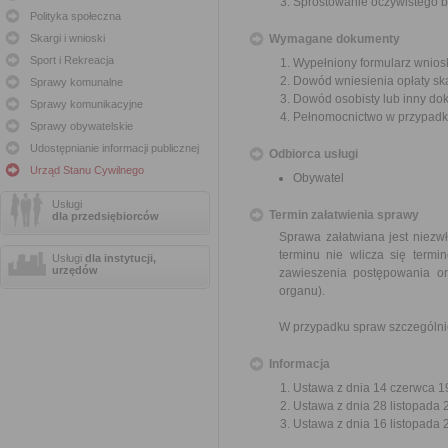
Sprostowanie oczywistego b
Polityka społeczna
Skargi i wnioski
Wymagane dokumenty
Sport i Rekreacja
Wypełniony formularz wnios
Dowód wniesienia opłaty sk
Sprawy komunalne
Dowód osobisty lub inny do
Sprawy komunikacyjne
Pełnomocnictwo w przypadku
Sprawy obywatelskie
Udostępnianie informacji publicznej
Odbiorca usługi
Urząd Stanu Cywilnego
Obywatel
Usługi
Termin załatwienia sprawy
dla przedsiębiorców
Sprawa załatwiana jest niezwł
terminu nie wlicza się term
Usługi
dla instytucji,
urzędów
zawieszenia postępowania o
organu).
W przypadku spraw szczególni
Informacja
Ustawa z dnia 14 czerwca 19
Ustawa z dnia 28 listopada 2
Ustawa z dnia 16 listopada 2