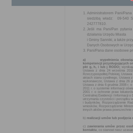
uchylenia dyrektywy 95/46/WE (og
danych osobowych oraz o przysłu
Administratorem Pani/Pana
siedzibą władz: 09-540 S
242777810.
Jeśli ma Pani/Pan pytani
działania Urzędu Miasta
i Gminy Sanniki, a także p
Danych Osobowych w Urzędz
Pani/Pana dane osobowe prz
a)
wypełnienia obowiąz
kompetencji przysługujących or
pkt g, h, i lub j RODO;
wynika
Ustawa z dnia 24 września 2010
Rzeczypospolitej Polskiej, Ustawa 
aktach stanu cywilnego, Ustawa z
wykonawcze, Ustawa z dnia 26 paź
Ustawa z dnia 6 grudnia 2008 r. 
2011 r. o systemie informacji ośw
2001 r. o ochronie praw lokator
Centralnej Ewidencji i Informacji 
utrzymaniu czystości i porządku 
i budynków, Rozporządzenie Rady
wniosków, Rozporządzenie Ministra
innych aktów prawa powszechnie o
b)
realizacji umów lub podjęcia
c)
zawierania umów przez oso
kontaktu
, co stanowi nasz uzasad