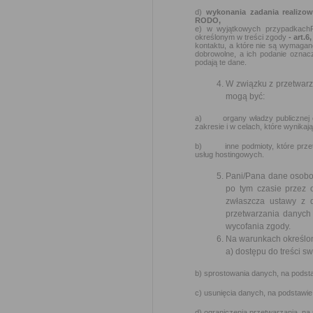
d)
wykonania zadania realizo
RODO,
e) w wyjątkowych przypadkach
określonym w treści zgody
- art.6
kontaktu, a które nie są wymagan
dobrowolne, a ich podanie oznac
podają te dane.
W związku z przetwar
mogą być:
a) organy władzy publicznej ora
zakresie i w celach, które wynik
b) inne podmioty, które przetw
usług hostingowych.
Pani/Pana dane osobow
po tym czasie przez
zwłaszcza ustawy z 
przetwarzania danych 
wycofania zgody.
Na warunkach określon
a) dostępu do treści s
b) sprostowania danych, na podsta
c) usunięcia danych, na podstawie
d) ograniczenia przetwarzania, na