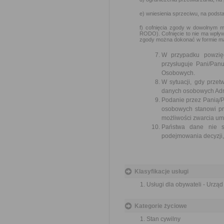
e) wniesienia sprzeciwu, na podst
f) cofnięcia zgody w dowolnym m
RODO). Cofnięcie to nie ma wpływ
zgody można dokonać w formie ma
W przypadku powzię
przysługuje Pani/Pa
Osobowych.
W sytuacji, gdy prze
danych osobowych Admi
Podanie przez Panią/P
osobowych stanowi pr
możliwości zwarcia um
Państwa dane nie są
podejmowania decyzji, 
Klasyfikacje usługi
Usługi dla obywateli - Urzą
Kategorie życiowe
Stan cywilny