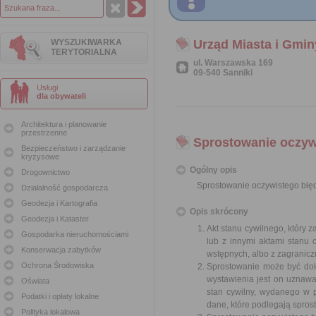
WYSZUKIWARKA
Urząd Miasta i Gmin
TERYTORIALNA
ul. Warszawska 169
09-540 Sanniki
Usługi
dla obywateli
Architektura i planowanie
przestrzenne
Sprostowanie oczywi
Bezpieczeństwo i zarządzanie
kryzysowe
Ogólny opis
Drogownictwo
Sprostowanie oczywistego błęd
Działalność gospodarcza
Geodezja i Kartografia
Opis skrócony
Geodezja i Kataster
Akt stanu cywilnego, który 
Gospodarka nieruchomościami
lub z innymi aktami stanu c
Konserwacja zabytków
wstępnych, albo z zagranic
Ochrona Środowiska
Sprostowanie może być dok
wystawienia jest on uznaw
Oświata
stan cywilny, wydanego w p
Podatki i opłaty lokalne
dane, które podlegają sprost
Polityka lokalowa