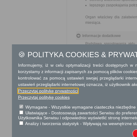
lepszego zaspokajania potrz
Organ właściwy dla załatwien
miesiąca.
Informacje dodatkowe
Podstawą sprostowania aktu 
podstawie aktów urodzenia 
🍪 POLITYKA COOKIES & PRYWA
urodzenia lub małżeństwa os
archiwalnych, do wniosku na
Informujemy, iż w celu optymalizacji treści dostępnych w
materiałów.
korzystamy z informacji zapisanych za pomocą plików cookie
kontrolować za pomocą ustawień swojej przeglądarki inter
Podstawa prawna
ustawień przeglądarki internetowej oznacza, iż użytkownik ak
Ustawa z dnia 14 czer
Przeczytaj politykę prywatności
Ustawa z dnia 28 listo
Przeczytaj politykę cookies
Ustawa z dnia 16 listop
Wymagane - Wszystkie wymagane ciasteczka niezbędne do
Ochrona danych osobowych
Ułatwiające - Dostosowują zawartości Serwisu do preferen
Użytkownika Serwisu i odpowiednio wyświetlić stronę interne
KLAUZULA INFORMACYJNA O
Analizy i tworzenia statystyk - Wpływają na wewnętrzne st
W związku z realizacją wymogów R
ochrony osób fizycznych w zwią