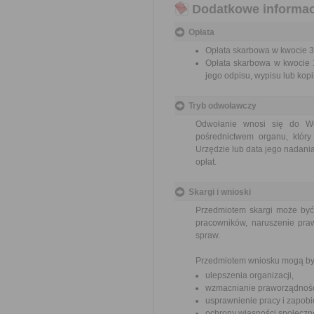
Dodatkowe informac
Opłata
Opłata skarbowa w kwocie 39
Opłata skarbowa w kwocie 1
jego odpisu, wypisu lub kopii
Tryb odwoławczy
Odwołanie wnosi się do Wo
pośrednictwem organu, który
Urzędzie lub data jego nadani
opłat.
Skargi i wnioski
Przedmiotem skargi może być
pracowników, naruszenie praw
spraw.
Przedmiotem wniosku mogą by
ulepszenia organizacji,
wzmacnianie praworządnośc
usprawnienie pracy i zapob
ochrony własności społeczne