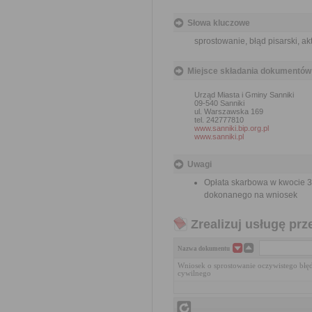
Słowa kluczowe
sprostowanie, błąd pisarski, a
Miejsce składania dokumentów
Urząd Miasta i Gminy Sanniki
09-540 Sanniki
ul. Warszawska 169
tel. 242777810
www.sanniki.bip.org.pl
www.sanniki.pl
Uwagi
Opłata skarbowa w kwocie 3
dokonanego na wniosek
Zrealizuj usługę prz
Nazwa dokumentu
Wniosek o sprostowanie oczywistego błęd
cywilnego