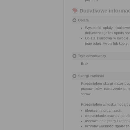
poz. 98)
Dodatkowe informac
Opłata
Wysokość opłaty skarbowe
dokumentu (jeżeli opłata po
Opłata skarbowa w kwocie 1
jego odpis, wypis lub kopię.
Tryb odwoławczy
Brak
Skargi i wnioski
Przedmiotem skargi może być
pracowników, naruszenie praw
spraw.
Przedmiotem wniosku mogą by
ulepszenia organizacji,
wzmacnianie praworządnośc
usprawnienie pracy i zapob
ochrony własności społeczne