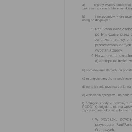
a) organy władzy publicznej ora
zakresie i w celach, które wynik
b) inne podmioty, które przetw
usług hostingowych.
Pani/Pana dane osobow
po tym czasie przez
zwłaszcza ustawy z 
przetwarzania danych 
wycofania zgody.
Na warunkach określon
a) dostępu do treści s
b) sprostowania danych, na podsta
c) usunięcia danych, na podstawie
d) ograniczenia przetwarzania, na
e) wniesienia sprzeciwu, na podst
f) cofnięcia zgody w dowolnym m
RODO). Cofnięcie to nie ma wpływ
zgody można dokonać w formie ma
W przypadku powzię
przysługuje Pani/Pa
Osobowych.