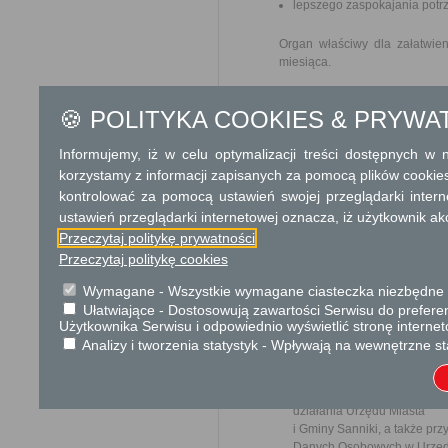
lepszego zaspokajania potrz
Organ właściwy dla załatwien
miesiąca.
Podstawa prawna
🍪 POLITYKA COOKIES & PRYWA
Ustawa z dnia 25 czerw
Konwencja Wiedeńska o
Informujemy, iż w celu optymalizacji treści dostępnych w
Nr 13, poz. 98)
korzystamy z informacji zapisanych za pomocą plików cookie
kontrolować za pomocą ustawień swojej przeglądarki inter
Ochrona danych osobowych
ustawień przeglądarki internetowej oznacza, iż użytkownik ak
Przeczytaj politykę prywatności
KLAUZULA INFORMACYJNA O
Przeczytaj politykę cookies
W związku z realizacją wymogów R
ochrony osób fizycznych w zwią
Wymagane - Wszystkie wymagane ciasteczka niezbędne do
uchylenia dyrektywy 95/46/WE (og
danych osobowych oraz o przysłu
Ułatwiające - Dostosowują zawartości Serwisu do preferen
Użytkownika Serwisu i odpowiednio wyświetlić stronę interne
Administratorem Pani/Pana
Analizy i tworzenia statystyk - Wpływają na wewnętrzne st
siedzibą władz: 09-540 S
242777810.
Jeśli ma Pani/Pan pytani
działania Urzędu Miasta
i Gminy Sanniki, a także p
Danych Osobowych w Urzędz