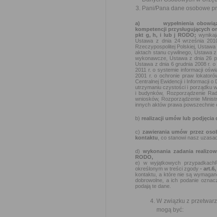
Pani/Pana dane osobowe prz
a)
wypełnienia obowiąz
kompetencji przysługujących or
pkt g, h, i lub j RODO;
wynika
Ustawa z dnia 24 września 2010
Rzeczypospolitej Polskiej, Ustawa 
aktach stanu cywilnego, Ustawa z
wykonawcze, Ustawa z dnia 26 paź
Ustawa z dnia 6 grudnia 2008 r. 
2011 r. o systemie informacji ośw
2001 r. o ochronie praw lokator
Centralnej Ewidencji i Informacji 
utrzymaniu czystości i porządku 
i budynków, Rozporządzenie Rady
wniosków, Rozporządzenie Ministra
innych aktów prawa powszechnie o
b)
realizacji umów lub podjęcia
c)
zawierania umów przez oso
kontaktu
, co stanowi nasz uzasad
d)
wykonania zadania realizo
RODO,
e) w wyjątkowych przypadkach
określonym w treści zgody
- art.6
kontaktu, a które nie są wymagan
dobrowolne, a ich podanie oznac
podają te dane.
W związku z przetwar
mogą być: