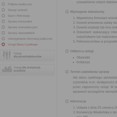
uzasadnione celami statutowy
Polityka społeczna
Skargi i wnioski
Wymagane dokumenty
Sport i Rekreacja
Wypełniony formularz wnios
Sprawy komunalne
Dowód wniesienia opłaty sk
Sprawy komunikacyjne
Dowód osobisty lub inny do
Dokument wykazujący inter
Sprawy obywatelskie
rodzeństwem lub małżonkiem 
Udostępnianie informacji publicznej
Pełnomocnictwo w przypadku
Urząd Stanu Cywilnego
Odbiorca usługi
Usługi
dla przedsiębiorców
Obywatel,
Instytucja
Usługi
dla instytucji,
urzędów
Termin załatwienia sprawy
Akt stanu cywilnego sprowadz
czynników, m.in. dostępności
przez zagraniczny urząd. W p
sprawach szczególnie skomplik
Informacja
Ustawa z dnia 25 czerwca 20
Konwencja Wiedeńska o stos