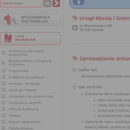
WYSZUKIWARKA
Urząd Miasta i Gmin
TERYTORIALNA
ul. Warszawska 169
09-540 Sanniki
Usługi
dla obywateli
Architektura i planowanie
przestrzenne
Sprowadzenie dokum
Bezpieczeństwo i zarządzanie
kryzysowe
Ogólny opis
Drogownictwo
Sprowadzenie dokumentu stanu
Działalność gospodarcza
Geodezja i Kartografia
Opis skrócony
Geodezja i Kataster
Dokumentu stanu cywilnego 
Gospodarka nieruchomościami
sądu lub innego or
Konserwacja zabytków
osoby, której stan c
Ochrona Środowiska
wstępnego (rodzica,
Oświata
przedstawiciela us
Dokumenty stanu cywilnego
Podatki i opłaty lokalne
wykażą interes prawny w spr
Polityka lokalowa